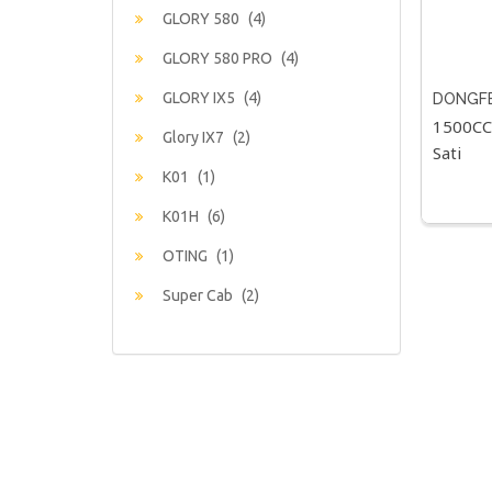
GLORY 580
(4)
GLORY 580 PRO
(4)
GLORY IX5
(4)
DONGFE
1500CC
Glory IX7
(2)
Sati
K01
(1)
K01H
(6)
OTING
(1)
Super Cab
(2)