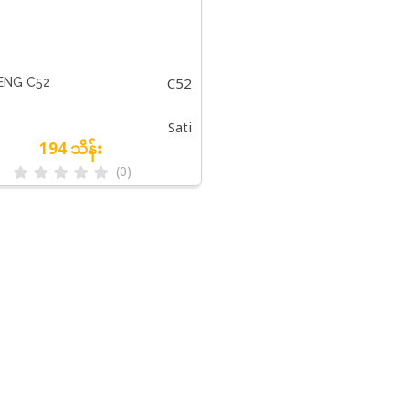
C52
NG C52
Sati
194 သိန်း
(0)