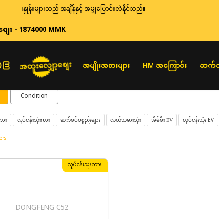
ေးနှုန်းများသည် အချိန်နှင့် အမျှပြောင်းလဲနိုင်သည်။
စျေး - 1874000 MMK
အထူးလျှော့စျေး
အမျိုးအစားများ
HM အကြောင်း
ဆက်သ
Condition
လုပ်ငန်းသုံးကား
ဆက်စပ်ပစ္စည်းများ
လယ်သမားသုံး
လုပ်ငန်းသုံး EV
ကား
အိမ်စီး EV
ers
လုပ်ငန်းသုံးကား