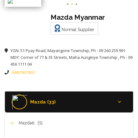
Mazda Myanmar
Normal Supplier
YGN: 51 Pyay Road, Mayangone Township, Ph - 09 260 259 991
MDY: Corner of 77 & 35 Streets, Maha Aungmye Township , Ph - 09
456 1111 04
09897837897
Mazda (33)
Mazda6:
(5)