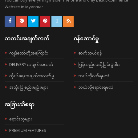
You can buy everything inside. The one and only Best E-commerce
Website in Myanmar
သတင်းအချက်လက်
ဝန်ဆောင်မှု
ကျွန်တော်တို့အကြောင်း
ဆက်သွယ်ရန်
DELIVERY အချက်အလက်
ပြန်လည်ပေးပို့ခြင်းမူဝါဒ
ကိုယ်ရေးအချက်အလက်မူ
ဘယ်လို၀ယ်ရမလဲ
အသုံးပြုစည်းမျဉ်းများ
ဘယ်လိုရောင်းရမလဲ
အခြားသိစရာ
ရောင်းသူများ
PREMIUM FEATURES