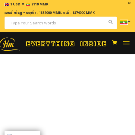
=
ဈေးနှုန်
1 USD
2110 MMK
အခေါက်ရွှေ
=
ရောင်း - 1882000 MMK
,
ဝယ် - 1874000 MMK
Togg
navi