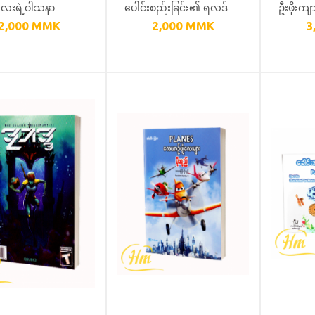
လေးရဲ့ဝါသနာ
ပေါင်းစည်းခြင်း၏ ရလဒ်
ဦးဖိုးက
2,000
MMK
2,000
MMK
3
ထုများ -