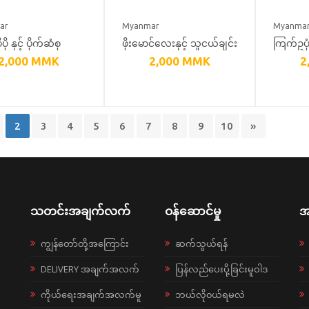
ar
Myanmar
Myanma
ုပို နှင့် ပိုက်ဆံစု
ဖိုးမောင်လေးနှင့် သူငယ်ချင်း
ကြက်ဥပုံ
2,000
MMK
2,000
MMK
2
်
များ
2
3
4
5
6
7
8
9
10
»
သတင်းအချက်လက်
ဝန်ဆောင်မှု
အ
ကျွန်တော်တို့အကြောင်း
ဆက်သွယ်ရန်
DELIVERY အချက်အလက်
ပြန်လည်ပေးပို့ခြင်းမူဝါဒ
ကိုယ်ရေးအချက်အလက်မူ
ဘယ်လို၀ယ်ရမလဲ