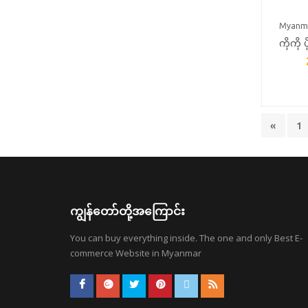
Myanm
ကိုကို ပိ
ရအောင
«
1
ကျွန်တော်တို့အကြောင်း
You can buy everything inside. The one and only Best E-
commerce Website in Myanmar