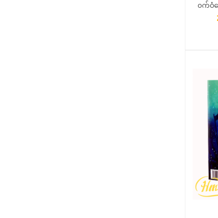
၀က်ဝံ