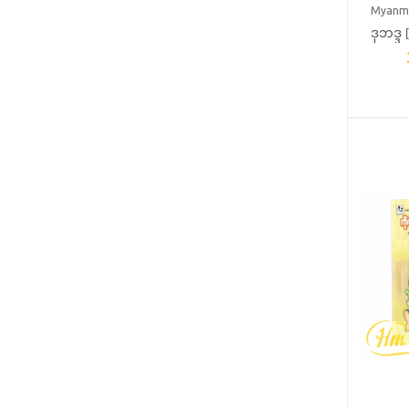
Myanm
ဒုဘဒ္
TRIBE 