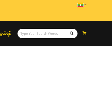
ွယ်ရန်