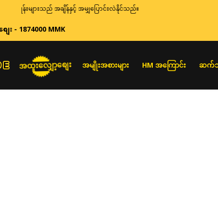
်းများသည် အချိန်နှင့် အမျှပြောင်းလဲနိုင်သည်။
စျေး - 1874000 MMK
အထူးလျှော့စျေး
အမျိုးအစားများ
HM အကြောင်း
ဆက်သ