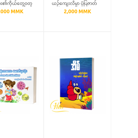
ျား၏ကိုယ်တွေ့၀တ္
ယဉ်ကျေးလိမ္မာ ပုံပြဇာတ်
,000
MMK
2,000
MMK
၁(ရုပ်ပြ)
တော်များ (၂)