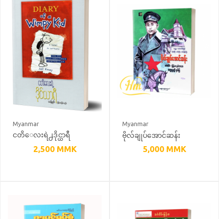
Myanmar
Myanmar
ဗိုလ်ချုပ်အောင်ဆန်း
ငတိေလးရဲ႕ဒိုင္ယာရီ
အတ္ထုပ္ပတ္တိရုပ်ပြ
(သန္႕ရွင္း ျမန္မာျပန္)
2,500
MMK
5,000
MMK