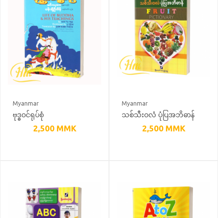
Myanmar
Myanmar
ဗုဒ္ဓဝင်ရုပ်စုံ
သစ်သီးဝလံ ပုံပြအဘိဓာန်
(အင်္ဂလိပ်-မြန်မာ)
2,500
MMK
2,500
MMK