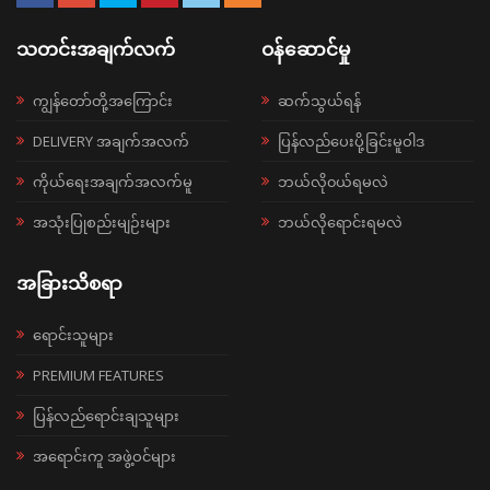
သတင်းအချက်လက်
ဝန်ဆောင်မှု
ကျွန်တော်တို့အကြောင်း
ဆက်သွယ်ရန်
DELIVERY အချက်အလက်
ပြန်လည်ပေးပို့ခြင်းမူဝါဒ
ကိုယ်ရေးအချက်အလက်မူ
ဘယ်လို၀ယ်ရမလဲ
အသုံးပြုစည်းမျဉ်းများ
ဘယ်လိုရောင်းရမလဲ
အခြားသိစရာ
ရောင်းသူများ
PREMIUM FEATURES
ပြန်လည်ရောင်းချသူများ
အရောင်းကူ အဖွဲ့ဝင်များ