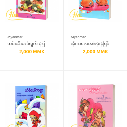
Myanmar
Myanmar
ဟင်းသီးဟင်းရွက် ပုံပြ
အိုးကလေးနှစ်လုံးပုံပြင်
အဘိဓာန် (အင်္ဂလိပ်-မြန်မာ)
2,000
MMK
2,000
MMK