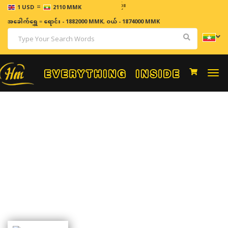
=
ဈေးနှုန်
1 USD
2110 MMK
အခေါက်ရွှေ
=
ရောင်း - 1882000 MMK
,
ဝယ် - 1874000 MMK
Togg
navi