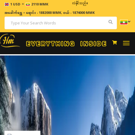
=
ဈေးနှုန်းများသည် အချိန်နှင့် အမျှပြောင်းလဲနိုင်သည်။
1 USD
2110 MMK
အခေါက်ရွှေ
=
ရောင်း - 1882000 MMK
,
ဝယ် - 1874000 MMK
Togg
navi