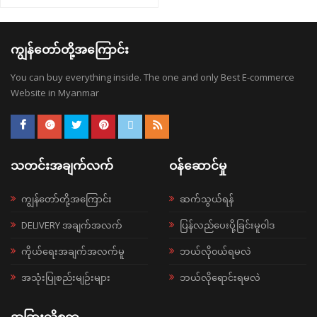
ကျွန်တော်တို့အကြောင်း
You can buy everything inside. The one and only Best E-commerce
Website in Myanmar
သတင်းအချက်လက်
ဝန်ဆောင်မှု
ကျွန်တော်တို့အကြောင်း
ဆက်သွယ်ရန်
DELIVERY အချက်အလက်
ပြန်လည်ပေးပို့ခြင်းမူဝါဒ
ကိုယ်ရေးအချက်အလက်မူ
ဘယ်လို၀ယ်ရမလဲ
အသုံးပြုစည်းမျဉ်းများ
ဘယ်လိုရောင်းရမလဲ