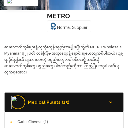
METRO
Normal Supplier
စားသောက်ကုန်များနဲ့ လူသုံးကုန်ပစ္စည်းအမျိုးမျိုးတို့ကို METRO Wholesale
Myanmar မှ ၂ ပတ် တစ်ကြိမ် အထူးစျေးနဲ့ ရောင်းချပေးလျက်ရှိပါတယ်။ ၃၉
ရာခိုင်နှုန်းထိ ချထားပေးတဲ့ ပစ္စည်းတွေလဲပါဝင်တာမို့ ဘယ်လို
စားသောက်ကုန်တွေ ပစ္စည်းတွေ ပါဝင်လည်းဆိုတာ ကြည့်ပြီး အခုပဲ ဝယ်ယူ
လိုက်ရအောင်။
Medical Plants (15)
Garlic Chives:
(1)