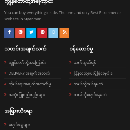
ကျွန်တော်တို့အကြောင်း
You can buy everything inside. The one and only Best E-commerce
Website in Myanmar
သတင်းအချက်လက်
ဝန်ဆောင်မှု
ကျွန်တော်တို့အကြောင်း
ဆက်သွယ်ရန်
DELIVERY အချက်အလက်
ပြန်လည်ပေးပို့ခြင်းမူဝါဒ
ကိုယ်ရေးအချက်အလက်မူ
ဘယ်လို၀ယ်ရမလဲ
အသုံးပြုစည်းမျဉ်းများ
ဘယ်လိုရောင်းရမလဲ
အခြားသိစရာ
ရောင်းသူများ