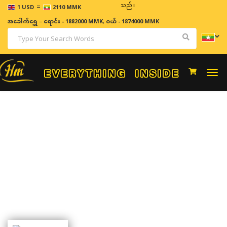
=
ဈေးနှုန်းများသည် အချိန်နှင့် အမျှပြောင်းလဲနိုင်သည်။
1 USD
2110 MMK
အခေါက်ရွှေ
=
ရောင်း - 1882000 MMK
,
ဝယ် - 1874000 MMK
Togg
navi