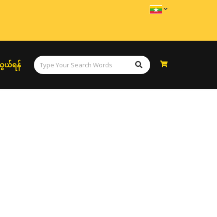
ွယ်ရန်