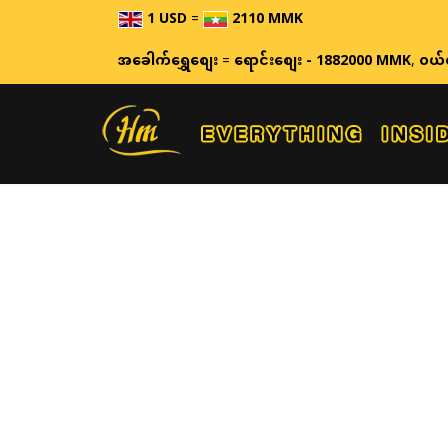
1 USD
=
2110 MMK
အခေါက်ရွှေစျေး
=
ရောင်းစျေး - 1882000 MMK
,
ဝယ်