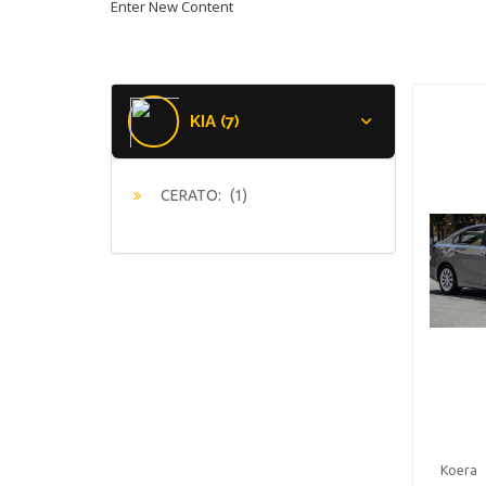
Enter New Content
KIA (7)
CERATO:
(1)
Koera