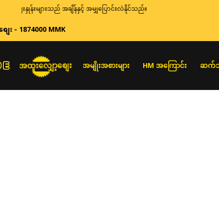
ဈေးနှုန်းများသည် အချိန်နှင့် အမျှပြောင်းလဲနိုင်သည်။
စျေး - 1874000 MMK
အထူးလျှော့စျေး
အမျိုးအစားများ
HM အကြောင်း
ဆက်သ