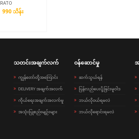
ERATO
990 သိန်း
သတင်းအချက်လက်
ဝန်ဆောင်မှု
အ
ကျွန်တော်တို့အကြောင်း
ဆက်သွယ်ရန်
DELIVERY အချက်အလက်
ပြန်လည်ပေးပို့ခြင်းမူဝါဒ
ကိုယ်ရေးအချက်အလက်မူ
ဘယ်လို၀ယ်ရမလဲ
အသုံးပြုစည်းမျဉ်းများ
ဘယ်လိုရောင်းရမလဲ