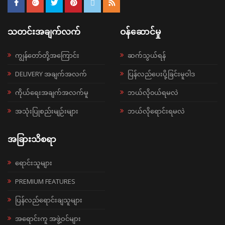
သတင်းအချက်လက်
ဝန်ဆောင်မှု
ကျွန်တော်တို့အကြောင်း
ဆက်သွယ်ရန်
DELIVERY အချက်အလက်
ပြန်လည်ပေးပို့ခြင်းမူဝါဒ
ကိုယ်ရေးအချက်အလက်မူ
ဘယ်လို၀ယ်ရမလဲ
အသုံးပြုစည်းမျဉ်းများ
ဘယ်လိုရောင်းရမလဲ
အခြားသိစရာ
ရောင်းသူများ
PREMIUM FEATURES
ပြန်လည်ရောင်းချသူများ
အရောင်းကူ အဖွဲ့ဝင်များ