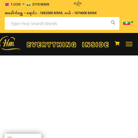
=
ဈေးနှုန်းများသည် အချိန်နှင့် အမျှပြောင်းလဲနိုင်သည်။
1 USD
2110 MMK
အခေါက်ရွှေ
=
ရောင်း - 1882000 MMK
,
ဝယ် - 1874000 MMK
Togg
navi