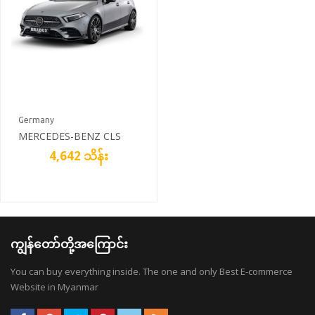
Germany
MERCEDES-BENZ CLS
350 4MATIC COUPÉ
4,642 သိန်း
SILVER METALLIC
ကျွန်တော်တို့အကြောင်း
You can buy everything inside. The one and only Best E-commerce
Website in Myanmar