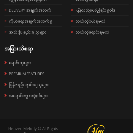
DELIVERY အချက်အလက်
ပြန်လည်ပေးပို့ခြင်းမူဝါဒ
ကိုယ်ရေးအချက်အလက်မူ
ဘယ်လို၀ယ်ရမလဲ
အသုံးပြုစည်းမျဉ်းများ
ဘယ်လိုရောင်းရမလဲ
အခြားသိစရာ
ရောင်းသူများ
PREMIUM FEATURES
ပြန်လည်ရောင်းချသူများ
အရောင်းကူ အဖွဲ့ဝင်များ
Heaven Melody © All Rights