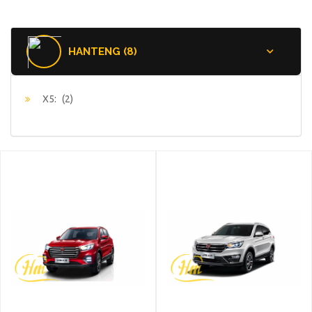
HANTENG (8)
X5:
(2)