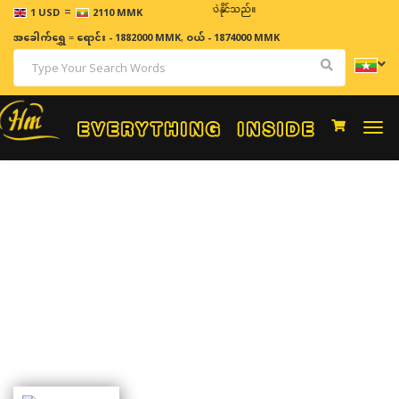
=
ဈေးနှုန်းများသည် အချိန်နှင့် အမျှပြောင်းလဲနိုင်သည်။
1 USD
2110 MMK
အခေါက်ရွှေ
=
ရောင်း - 1882000 MMK
,
ဝယ် - 1874000 MMK
Togg
navi