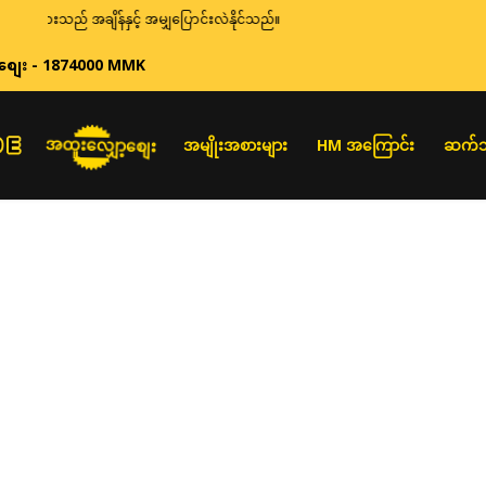
းများသည် အချိန်နှင့် အမျှပြောင်းလဲနိုင်သည်။
စျေး - 1874000 MMK
အထူးလျှော့စျေး
အမျိုးအစားများ
HM အကြောင်း
ဆက်သ