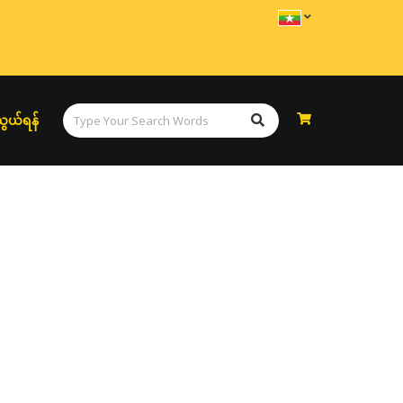
ွယ်ရန်