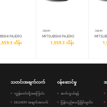
Japan
Japan
BISHI PAJERO
MITSUBISHI PAJERO
MITSUB
,559.3 သိန်း
1,559.3 သိန်း
1,
SPORT PEARL WHITE
SPORT SUPER BLACK
SPORT 
သတင်းအချက်လက်
ဝန်ဆောင်မှု
အ
ကျွန်တော်တို့အကြောင်း
ဆက်သွယ်ရန်
DELIVERY အချက်အလက်
ပြန်လည်ပေးပို့ခြင်းမူဝါဒ