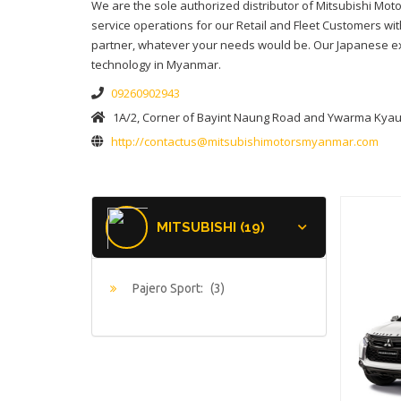
We are the sole authorized distributor of Mitsubishi Mo
service operations for our Retail and Fleet Customers w
partner, whatever your needs would be. Our Japanese exp
technology in Myanmar.
09260902943
1A/2, Corner of Bayint Naung Road and Ywarma Kyau
http://contactus@mitsubishimotorsmyanmar.com
MITSUBISHI (19)
Pajero Sport:
(3)