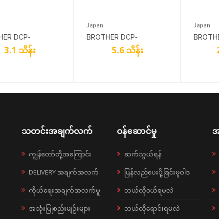
Japan
Japan
HER DCP-
BROTHER DCP-
BROTH
3.1 သိန်း
5.6 သိန်း
5DW
L2550DW
L8900
သတင်းအချက်လက်
ဝန်ဆောင်မှု
အ
ကျွန်တော်တို့အကြောင်း
ဆက်သွယ်ရန်
DELIVERY အချက်အလက်
ပြန်လည်ပေးပို့ခြင်းမူဝါဒ
ကိုယ်ရေးအချက်အလက်မူ
ဘယ်လို၀ယ်ရမလဲ
အသုံးပြုစည်းမျဉ်းများ
ဘယ်လိုရောင်းရမလဲ