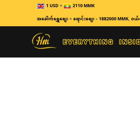
1 USD
=
2110 MMK
အခေါက်ရွှေစျေး
=
ရောင်းစျေး - 1882000 MMK
,
ဝယ်