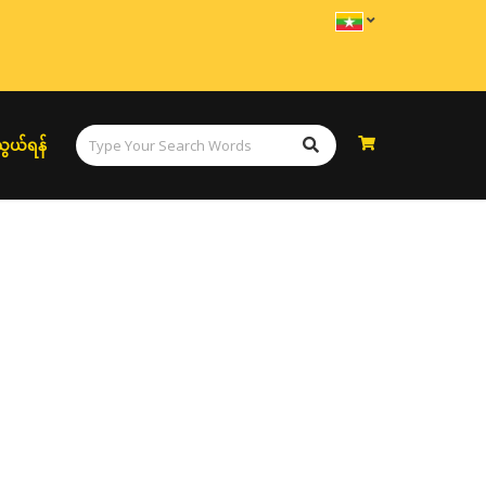
ွယ်ရန်