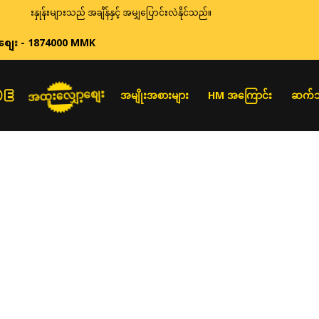
ဈေးနှုန်းများသည် အချိန်နှင့် အမျှပြောင်းလဲနိုင်သည်။
စျေး - 1874000 MMK
အထူးလျှော့စျေး
အမျိုးအစားများ
HM အကြောင်း
ဆက်သ