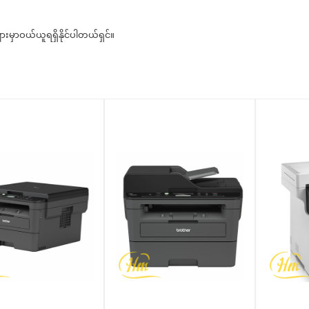
ားမှာဝယ်ယူရရှိနိုင်ပါတယ်ရှင်။