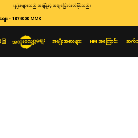
ေးနှုန်းများသည် အချိန်နှင့် အမျှပြောင်းလဲနိုင်သည်။
စျေး - 1874000 MMK
အထူးလျှော့စျေး
အမျိုးအစားများ
HM အကြောင်း
ဆက်သ