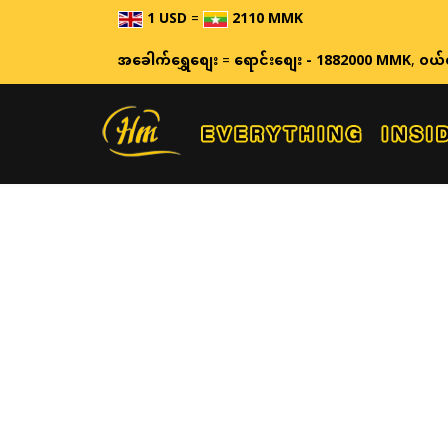
1 USD
=
2110 MMK
ဈ
အခေါက်ရွှေစျေး
=
ရောင်းစျေး - 1882000 MMK
,
ဝယ်