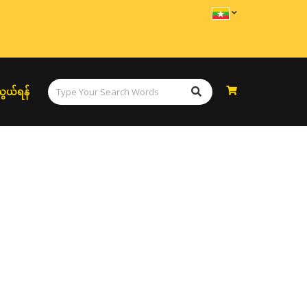
ွယ်ရန်