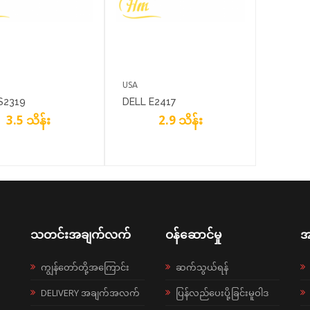
USA
S2319
DELL E2417
3.5 သိန်း
2.9 သိန်း
သတင်းအချက်လက်
ဝန်ဆောင်မှု
အ
ကျွန်တော်တို့အကြောင်း
ဆက်သွယ်ရန်
DELIVERY အချက်အလက်
ပြန်လည်ပေးပို့ခြင်းမူဝါဒ