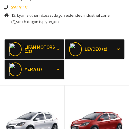
095191131
15, kyan sit thar rd.,east dagon extended industrial zone
(2),south dagon tsp,yangon
LIFAN MOTORS
LEVDEO (2)
(12)
YEMA (1)