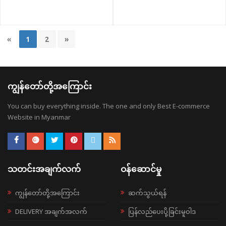
«
1
2
»
ကျွန်တော်တို့အကြောင်း
You can buy everything inside. The one and only Best E-commerce
Website in Myanmar
သတင်းအချက်လက်
ဝန်ဆောင်မှု
ကျွန်တော်တို့အကြောင်း
ဆက်သွယ်ရန်
DELIVERY အချက်အလက်
ပြန်လည်ပေးပို့ခြင်းမူဝါဒ