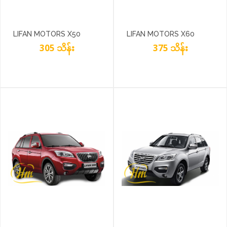
LIFAN MOTORS X50
LIFAN MOTORS X60
SILVER METALLIC
305 သိန်း
BLACK
375 သိန်း