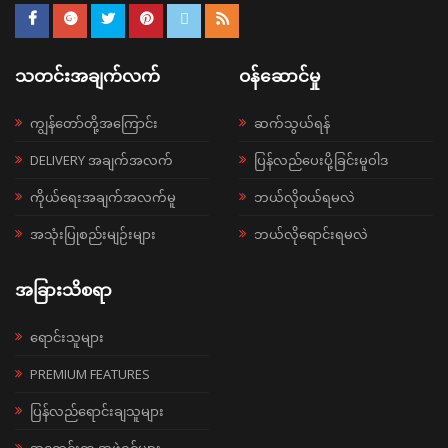
သတင်းအချက်လက်
ဝန်ဆောင်မှု
ကျွန်တော်တို့အကြောင်း
ဆက်သွယ်ရန်
DELIVERY အချက်အလက်
ပြန်လည်ပေးပို့ခြင်းမူဝါဒ
ကိုယ်ရေးအချက်အလက်မူ
ဘယ်လို၀ယ်ရမလဲ
အသုံးပြုစည်းမျဉ်းများ
ဘယ်လိုရောင်းရမလဲ
အခြားသိစရာ
ရောင်းသူများ
PREMIUM FEATURES
ပြန်လည်ရောင်းချသူများ
အရောင်းကူ အဖွဲ့ဝင်များ