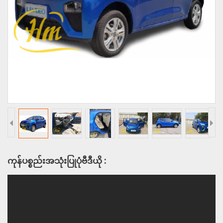
ကုန်ပစ္စည်းအသုံးပြုပုံဗီဒီယို :