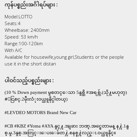
ကုန်ပစ္စည်းအင်္ဂါရပ်များ :
Model:LOTTO
Seats:4
Wheelbase: 2400mm
Speed: 53 km/h
Range:100-120km
With A/C
Available for housewife,young girl,Students or the people
use it in the short distan
ပါဝင်သည့်ပစ္စည်းများ :
(10​ % Down payment မွစတင္ေသာ 5နွစ္ထိ​ #အရစ္က်.(သို႔မဟုတ္)
#ေငြစင္.2မ်ိုးလံုးဝယ္ယူနိုင္ပါတယ္)
#LEVDEO MOTORS Brand New Car
#CB #KBZ #Yoma #AYA နွင္႔.အျခား ဘဏ္.အင္စေတာမန္ န႔ဲ.​1နွ
စ္.မွ.3​နွစ္.အတြင္း​ေပးေခ်တ႔ဲ.စနစ္န႔ဲလည္း.ဝယ္ယူနိုင္။