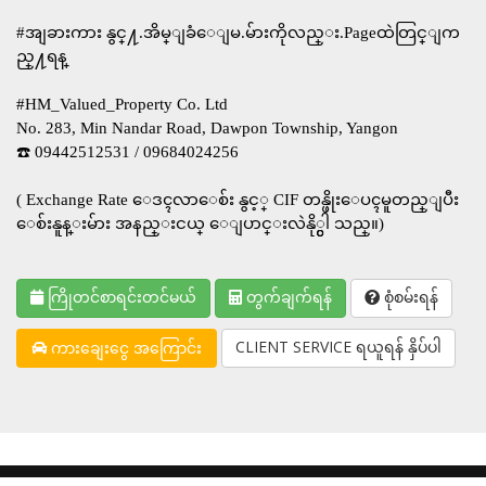
#အျခား​ကား​ နွင္႔.​အိမ္ျခံေျမ.မ်ားကိုလည္း.Pageထဲတြင္ျက
ည္႔ရန္
#HM_Valued_Property Co. Ltd
No. 283, Min Nandar Road, Dawpon Township, Yangon
☎️ 09442512531 / 09684024256
( Exchange Rate ေဒၚလာေစ်း နွင့္ CIF တန္ဖိုးေပၚမူတည္ျပီး
ေစ်းနူန္းမ်ား အနည္းငယ္ ေျပာင္းလဲနို္င္ပါ သည္။)
ကြိုတင်စာရင်းတင်မယ်
တွက်ချက်ရန်
စုံစမ်းရန်
CLIENT SERVICE ရယူရန် နှိပ်ပါ
ကားချေးငွေ အကြောင်း