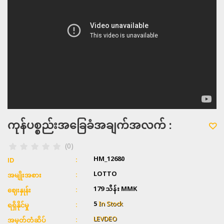
ကုန်ပစ္စည်းအခြေခံအချက်အလက် :
(0)
HM_12680
ID
LOTTO
အမျိုးအစား
179 သိန်း
MMK
ဈေးနှုန်း
5
In Stock
ရရှိနိုင်မှု
LEVDEO
အမှတ်တံဆိပ်