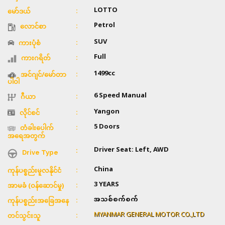
LOTTO
မော်ဒယ်
Petrol
လောင်စာ
SUV
ကားပုံစံ
Full
ကားဂရိတ်
1499cc
အင်ဂျင်/မော်တာ
ပါဝါ
6 Speed Manual
ဂီယာ
Yangon
လိုင်စင်
5 Doors
တံခါးပေါက်
အရေအတွက်
Driver Seat: Left, AWD
Drive Type
China
ကုန်ပစ္စည်းမူလနိုင်ငံ
3 YEARS
အာမခံ (ဝန်ဆောင်မှု)
အသစ်စက်စက်
ကုန်ပစ္စည်းအခြေအနေ
MYANMAR GENERAL MOTOR CO.,LTD
တင်သွင်းသူ