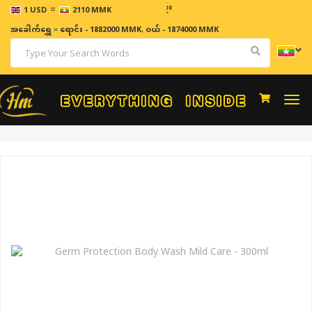
=
ဈေးနှုန
1 USD
2110 MMK
အခေါက်ရွှေ
=
ရောင်း - 1882000 MMK
,
ဝယ် - 1874000 MMK
Togg
navi