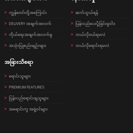
ကျွန်တော်တို့အကြောင်း
ဆက်သွယ်ရန်
DELIVERY အချက်အလက်
ပြန်လည်ပေးပို့ခြင်းမူဝါဒ
ကိုယ်ရေးအချက်အလက်မူ
ဘယ်လို၀ယ်ရမလဲ
အသုံးပြုစည်းမျဉ်းများ
ဘယ်လိုရောင်းရမလဲ
အခြားသိစရာ
ရောင်းသူများ
PREMIUM FEATURES
ပြန်လည်ရောင်းချသူများ
အရောင်းကူ အဖွဲ့ဝင်များ