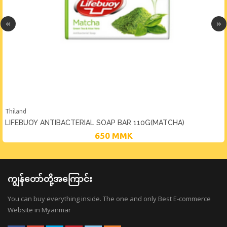
Thiland
LIFEBUOY ANTIBACTERIAL SOAP BAR 110G(MATCHA)
650
MMK
ကျွန်တော်တို့အကြောင်း
You can buy everything inside. The one and only Best E-commerce
Website in Myanmar