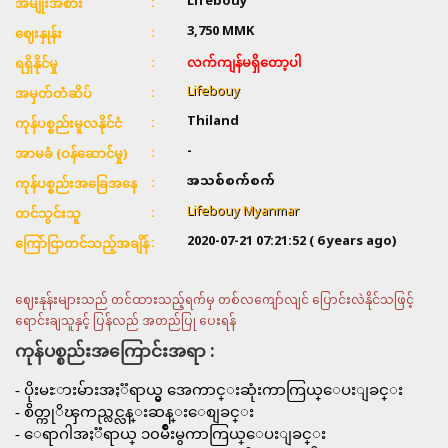
Lifebouy
အမျိုးအစား
3,750
MMK
ဈေးနှုန်း
လက်ကျန်မရှိတော့ပါ
ရရှိနိုင်မှု
Lifebouy
အမှတ်တံဆိပ်
Thiland
ကုန်ပစ္စည်းမူလနိုင်ငံ
-
အာမခံ (ဝန်ဆောင်မှု)
အသစ်စက်စက်
ကုန်ပစ္စည်းအခြေအနေ
Lifebouy Myanmar
တင်သွင်းသူ
2020-07-21 07:21:52
( 6 years ago)
ကြော်ငြာတင်သည့်အချိန်
ဈေးနုန်းများသည် တင်ထားသည့်ရက်မှ တစ်လကျော်လျင် ပြောင်းလဲနိုင်သဖြင့်
ရောင်းချသူနှင့် ပြန်လည် အတည်ပြု ပေးရန်
ကုန်ပစ္စည်းအကြောင်းအရာ :
- ပိုးမႊားမ်ားအႏၱရာယ္မွ အေကာင္းဆုံးကာကြယ္ေပးျခင္း
- စိတ္ကုိၾကည္လင္လန္းဆန္းေစျခင္း
- ေရာဂါအႏၱရာယ္ ၁၀မ်ဳိးမွကာကြယ္ေပးျခင္း