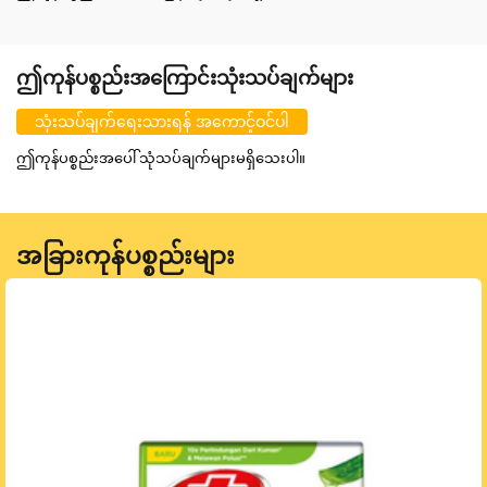
ဤကုန်ပစ္စည်းအကြောင်းသုံးသပ်ချက်များ
သုံးသပ်ချက်ရေးသားရန် အကောင့်ဝင်ပါ
ဤကုန်ပစ္စည်းအပေါ် သုံသပ်ချက်များမရှိသေးပါ။
အခြားကုန်ပစ္စည်းများ