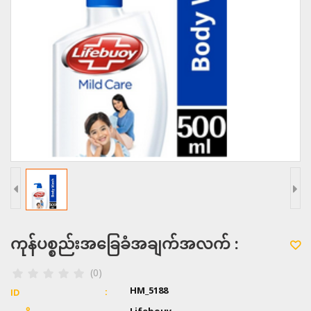
ကုန်ပစ္စည်းအခြေခံအချက်အလက် :
(0)
HM_5188
ID