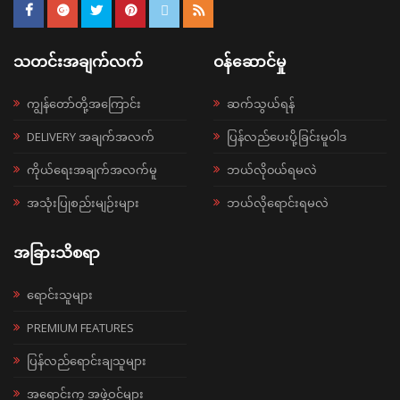
သတင်းအချက်လက်
ဝန်ဆောင်မှု
ကျွန်တော်တို့အကြောင်း
ဆက်သွယ်ရန်
DELIVERY အချက်အလက်
ပြန်လည်ပေးပို့ခြင်းမူဝါဒ
ကိုယ်ရေးအချက်အလက်မူ
ဘယ်လို၀ယ်ရမလဲ
အသုံးပြုစည်းမျဉ်းများ
ဘယ်လိုရောင်းရမလဲ
အခြားသိစရာ
ရောင်းသူများ
PREMIUM FEATURES
ပြန်လည်ရောင်းချသူများ
အရောင်းကူ အဖွဲ့ဝင်များ