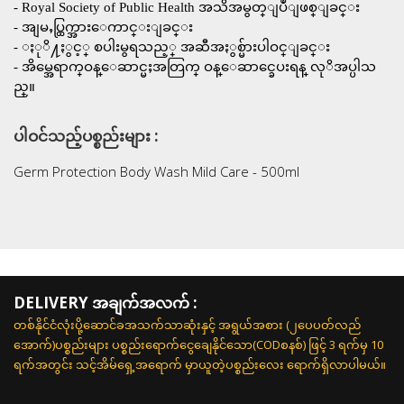
- Royal Society of Public Health အသိအမွတ္ျပဳျဖစ္ျခင္း
- အျမႇပ္ထြက္အားေကာင္းျခင္း
- ႏုိ႔ႏွင့္ စပါးမွရသည့္ အဆီအႏွစ္မ်ားပါဝင္ျခင္း
- အိမ္အေရာက္ဝန္ေဆာင္မႈအတြက္ ဝန္ေဆာင္ခေပးရန္ လုိအပ္ပါသ
ည္။
ပါဝင်သည့်ပစ္စည်းများ :
Germ Protection Body Wash Mild Care - 500ml
DELIVERY အချက်အလက် :
တစ်နိုင်ငံလုံးပို့ဆောင်ခအသက်သာဆုံးနှင့် အရွယ်အစား (၂ပေပတ်လည်
အောက်)ပစ္စည်းများ ပစ္စည်းရောက်ငွေချေနိုင်သော(CODစနစ်) ဖြင့် 3 ရက်မှ 10
ရက်အတွင်း သင့်အိမ်ရှေ့အရောက် မှာယူတဲ့ပစ္စည်းလေး ရောက်ရှိလာပါမယ်။