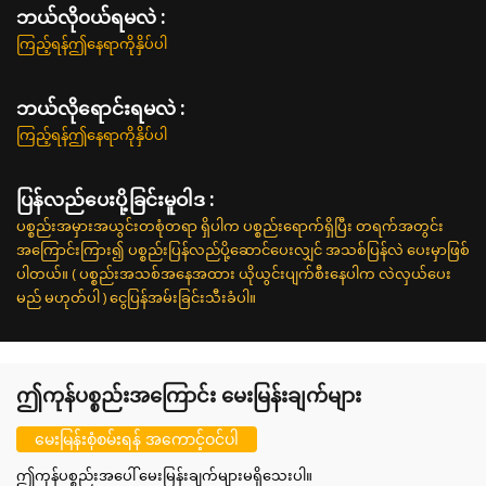
ဘယ်လို၀ယ်ရမလဲ :
ကြည့်ရန်ဤနေရာကိုနှိပ်ပါ
ဘယ်လိုရောင်းရမလဲ :
ကြည့်ရန်ဤနေရာကိုနှိပ်ပါ
ပြန်လည်ပေးပို့ခြင်းမူဝါဒ :
ပစ္စည်းအမှားအယွင်းတစုံတရာ ရှိပါက ပစ္စည်းရောက်ရှိပြီး တရက်အတွင်း
အကြောင်းကြား၍ ပစ္စည်းပြန်လည်ပို့ဆောင်ပေးလျှင် အသစ်ပြန်လဲ ပေးမှာဖြစ်
ပါတယ်။ ( ပစ္စည်းအသစ်အနေအထား ယိုယွင်းပျက်စီးနေပါက လဲလှယ်ပေး
မည် မဟုတ်ပါ ) ငွေပြန်အမ်းခြင်းသီးခံပါ။
ဤကုန်ပစ္စည်းအကြောင်း မေးမြန်းချက်များ
မေးမြန်းစုံစမ်းရန် အကောင့်ဝင်ပါ
ဤကုန်ပစ္စည်းအပေါ် မေးမြန်းချက်များမရှိသေးပါ။