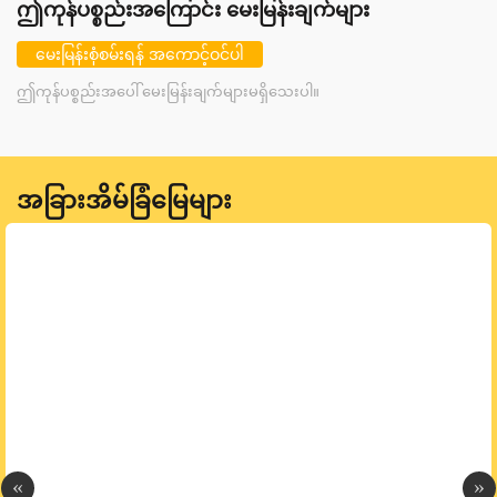
ဤကုန်ပစ္စည်းအကြောင်း မေးမြန်းချက်များ
မေးမြန်းစုံစမ်းရန် အကောင့်ဝင်ပါ
ဤကုန်ပစ္စည်းအပေါ် မေးမြန်းချက်များမရှိသေးပါ။
အခြားအိမ်ခြံမြေများ