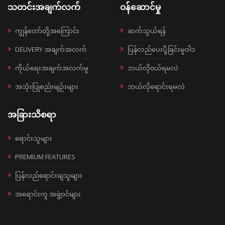
သတင်းအချက်လက်
ဝန်ဆောင်မှု
ကျွန်တော်တို့အကြောင်း
ဆက်သွယ်ရန်
DELIVERY အချက်အလက်
ပြန်လည်ပေးပို့ခြင်းမူဝါဒ
ကိုယ်ရေးအချက်အလက်မူ
ဘယ်လို၀ယ်ရမလဲ
အသုံးပြုစည်းမျဉ်းများ
ဘယ်လိုရောင်းရမလဲ
အခြားသိစရာ
ရောင်းသူများ
PREMIUM FEATURES
ပြန်လည်ရောင်းချသူများ
အရောင်းကူ အဖွဲ့ဝင်များ