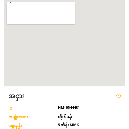
အငှား
HM-9544431
ID
တိုက်ခန်း
အမျိုးအစား
5 သိန်း MMK
ဈေးနှုန်း