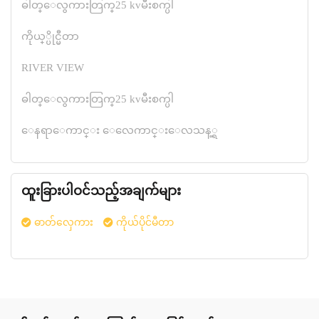
ဓါတ္ေလွကားတြက္25 kvမီးစက္ပါ
ကိုယ္္ပိုင္မီတာ
RIVER VIEW
ဓါတ္ေလွကားတြက္25 kvမီးစက္ပါ
ေနရာေကာင္း ေလေကာင္းေလသန့္ရ
ထူးခြားပါဝင်သည့်အချက်များ
ဓာတ်လှေကား
ကိုယ်ပိုင်မီတာ