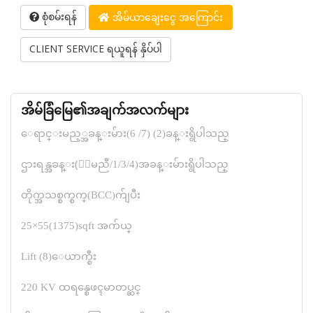
စုံစမ်းရန်
အိမ်ယာချေးငွေ အကြောင်း
CLIENT SERVICE ရယူရန် နှိပ်ပါ
အိမ်ခြံမြေ၏အချက်အလက်များ
ေရာင္းမည့္အခန္းမ်ား(6 /7) (2)ခန္းရွိပါသည္
ဌားရန္အခန္း(ေျမညီ/1/3/4)အခန္းမ်ားရွိပါသည္
တိုက္အသစ္စက္စက္(BCC)က်ျပီး
25×55(1375)sqft အက်ယ္
Lift (8)ေယာက္စီး
220 KV ထရန္စေဖၚမာတပ္ဆင္