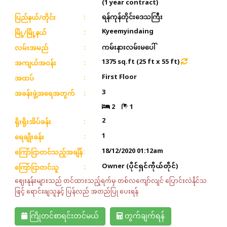
(1 year contract)
ရန်ကုန်တိုင်းဒေသကြီး
ပြည်နယ်/တိုင်း
Kyeemyindaing
မြို့/မြို့နယ်
ကမ်းနားလမ်းမပေါ်
လမ်းအမည်
1375 sq.ft (25 ft x 55 ft)
အကျယ်အဝန်း
First Floor
အထပ်
3
အခန်းဖွဲ့အရေအတွက်
2
1
2
ရိုးရိုးအိပ်ခန်း
1
ရေချိုးခန်း
18/12/2020 01:12am
ကြော်ငြာတင်သည့်အချိန်
Owner (ပိုင်ရှင်ကိုယ်တိုင်)
ကြော်ငြာတင်သူ
ဈေးနုန်းများသည် တင်ထားသည့်ရက်မှ တစ်လကျော်လျင် ပြောင်းလဲနိုင်သ
ဖြင့် ရောင်းချသူနှင့် ပြန်လည် အတည်ပြု ပေးရန်
ကြိုတင်စာရင်းတင်မယ်
တွက်ချက်ရန်