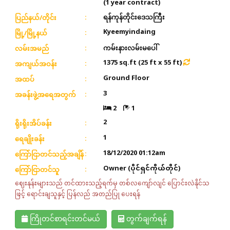
(1 year contract)
ရန်ကုန်တိုင်းဒေသကြီး
ပြည်နယ်/တိုင်း
Kyeemyindaing
မြို့/မြို့နယ်
ကမ်းနားလမ်းမပေါ်
လမ်းအမည်
1375 sq.ft (25 ft x 55 ft)
အကျယ်အဝန်း
Ground Floor
အထပ်
3
အခန်းဖွဲ့အရေအတွက်
2
1
2
ရိုးရိုးအိပ်ခန်း
1
ရေချိုးခန်း
18/12/2020 01:12am
ကြော်ငြာတင်သည့်အချိန်
Owner (ပိုင်ရှင်ကိုယ်တိုင်)
ကြော်ငြာတင်သူ
ဈေးနုန်းများသည် တင်ထားသည့်ရက်မှ တစ်လကျော်လျင် ပြောင်းလဲနိုင်သ
ဖြင့် ရောင်းချသူနှင့် ပြန်လည် အတည်ပြု ပေးရန်
ကြိုတင်စာရင်းတင်မယ်
တွက်ချက်ရန်