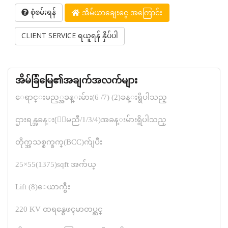
စုံစမ်းရန်
အိမ်ယာချေးငွေ အကြောင်း
CLIENT SERVICE ရယူရန် နှိပ်ပါ
အိမ်ခြံမြေ၏အချက်အလက်များ
ေရာင္းမည့္အခန္းမ်ား(6 /7) (2)ခန္းရွိပါသည္
ဌားရန္အခန္း(ေျမညီ/1/3/4)အခန္းမ်ားရွိပါသည္
တိုက္အသစ္စက္စက္(BCC)က်ျပီး
25×55(1375)sqft အက်ယ္
Lift (8)ေယာက္စီး
220 KV ထရန္စေဖၚမာတပ္ဆင္