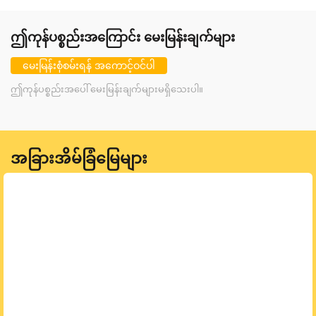
ဤကုန်ပစ္စည်းအကြောင်း မေးမြန်းချက်များ
မေးမြန်းစုံစမ်းရန် အကောင့်ဝင်ပါ
ဤကုန်ပစ္စည်းအပေါ် မေးမြန်းချက်များမရှိသေးပါ။
အခြားအိမ်ခြံမြေများ