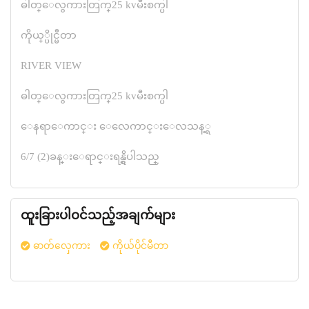
ဓါတ္ေလွကားတြက္25 kvမီးစက္ပါ
ကိုယ္္ပိုင္မီတာ
RIVER VIEW
ဓါတ္ေလွကားတြက္25 kvမီးစက္ပါ
ေနရာေကာင္း ေလေကာင္းေလသန့္ရ
6/7 (2)ခန္းေရာင္းရန္ရွိပါသည္
ထူးခြားပါဝင်သည့်အချက်များ
ဓာတ်လှေကား
ကိုယ်ပိုင်မီတာ