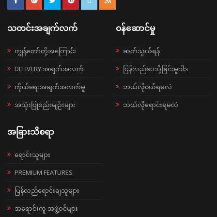
သတင်းအချက်လက်
ဝန်ဆောင်မှု
ကျွန်တော်တို့အကြောင်း
ဆက်သွယ်ရန်
DELIVERY အချက်အလက်
ပြန်လည်ပေးပို့ခြင်းမူဝါဒ
ကိုယ်ရေးအချက်အလက်မူ
ဘယ်လို၀ယ်ရမလဲ
အသုံးပြုစည်းမျဉ်းများ
ဘယ်လိုရောင်းရမလဲ
အခြားသိစရာ
ရောင်းသူများ
PREMIUM FEATURES
ပြန်လည်ရောင်းချသူများ
အရောင်းကူ အဖွဲ့ဝင်များ