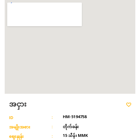
အငှား
HM-5194758
ID
တိုက်ခန်း
အမျိုးအစား
15 သိန်း MMK
ဈေးနှုန်း