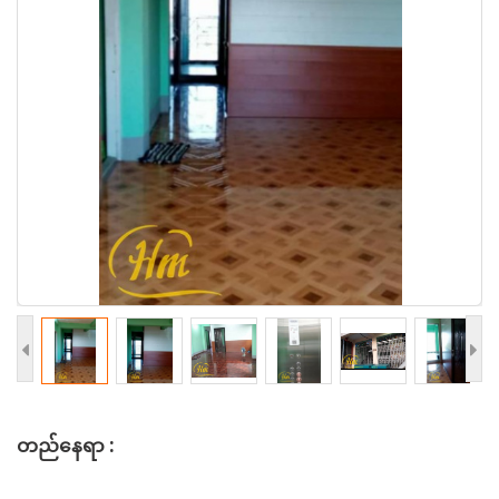
တည်နေရာ :