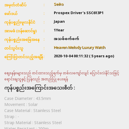
Seiko
အမှတ်တံဆိပ်
Prospex Driver's SSC613P1
မော်ဒယ်
Japan
ကုန်ပစ္စည်းမူလနိုင်ငံ
1Year
အာမခံ (ဝန်ဆောင်မှု)
အသစ်စက်စက်
ကုန်ပစ္စည်းအခြေအနေ
Heaven Melody Luxury Watch
တင်သွင်းသူ
2020-10-04 00:11:32
( 5 years ago)
ကြော်ငြာတင်သည့်အချိန်
ဈေးနုန်းများသည် တင်ထားသည့်ရက်မှ တစ်လကျော်လျင် ပြောင်းလဲနိုင်သဖြင့်
ရောင်းချသူနှင့် ပြန်လည် အတည်ပြု ပေးရန်
ကုန်ပစ္စည်းအကြောင်းအသေးစိတ် :
Case Diameter :
43.5mm
Movement :
Solar
Case Material :
Stainless Steel
Strap :
-
Strap Material :
Stainless Steel