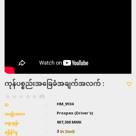
ကုန်ပစ္စည်းအခြေခံအချက်အလက် :
(0)
HM_9104
ID
Prospex (Driver's)
အမျိုးအစား
907,300 MMK
ဈေးနှုန်း
3
In Stock
ရရှိနိုင်မှု