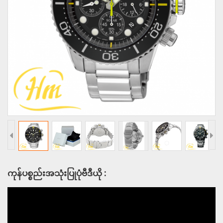
ကုန်ပစ္စည်းအသုံးပြုပုံဗီဒီယို :