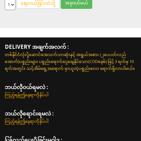
အခုဝယ်မယ်
စျေးဝယ်ခြင်းထဲသို့
DELIVERY အချက်အလက် :
တစ်နိုင်ငံလုံးပို့ဆောင်ခအသက်သာဆုံးနှင့် အရွယ်အစား (၂ပေပတ်လည်
အောက်)ပစ္စည်းများ ပစ္စည်းရောက်ငွေချေနိုင်သော(CODစနစ်) ဖြင့် 3 ရက်မှ 10
ရက်အတွင်း သင့်အိမ်ရှေ့အရောက် မှာယူတဲ့ပစ္စည်းလေး ရောက်ရှိလာပါမယ်။
ဘယ်လို၀ယ်ရမလဲ :
ကြည့်ရန်ဤနေရာကိုနှိပ်ပါ
ဘယ်လိုရောင်းရမလဲ :
ကြည့်ရန်ဤနေရာကိုနှိပ်ပါ
ပြန်လည်ပေးပို့ခြင်းမူဝါဒ :