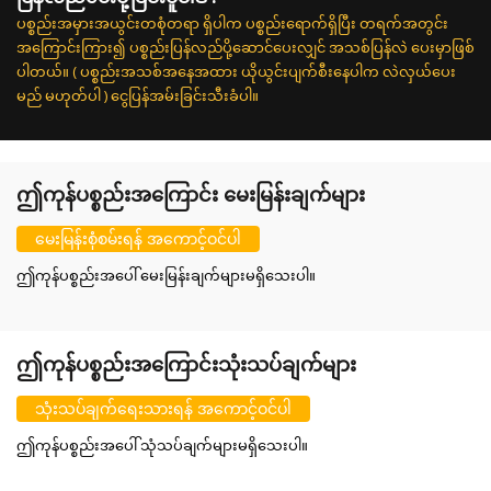
ပစ္စည်းအမှားအယွင်းတစုံတရာ ရှိပါက ပစ္စည်းရောက်ရှိပြီး တရက်အတွင်း
အကြောင်းကြား၍ ပစ္စည်းပြန်လည်ပို့ဆောင်ပေးလျှင် အသစ်ပြန်လဲ ပေးမှာဖြစ်
ပါတယ်။ ( ပစ္စည်းအသစ်အနေအထား ယိုယွင်းပျက်စီးနေပါက လဲလှယ်ပေး
မည် မဟုတ်ပါ ) ငွေပြန်အမ်းခြင်းသီးခံပါ။
ဤကုန်ပစ္စည်းအကြောင်း မေးမြန်းချက်များ
မေးမြန်းစုံစမ်းရန် အကောင့်ဝင်ပါ
ဤကုန်ပစ္စည်းအပေါ် မေးမြန်းချက်များမရှိသေးပါ။
ဤကုန်ပစ္စည်းအကြောင်းသုံးသပ်ချက်များ
သုံးသပ်ချက်ရေးသားရန် အကောင့်ဝင်ပါ
ဤကုန်ပစ္စည်းအပေါ် သုံသပ်ချက်များမရှိသေးပါ။