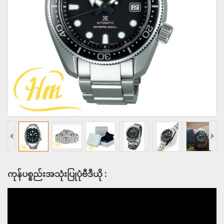
ကုန်ပစ္စည်းအသုံးပြုပုံဗီဒီယို :