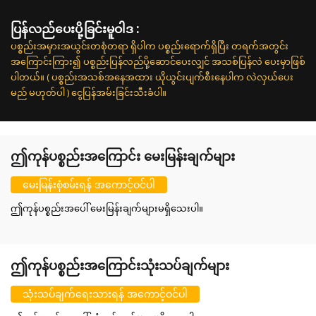
ပြန်လည်ပေးပို့ခြင်းမူဝါဒ :
ပစ္စည်းအမှားအယွင်းတစုံတရာ ရှိပါက ပစ္စည်းရောက်ရှိပြီး တရက်အတွင်း
အကြောင်းကြား၍ ပစ္စည်းပြန်လည်ပို့ဆောင်ပေးလျှင် အသစ်ပြန်လဲ ပေးမှာဖြစ်
ပါတယ်။ ( ပစ္စည်းအသစ်အနေအထား ယိုယွင်းပျက်စီးနေပါက လဲလှယ်ပေး
မည် မဟုတ်ပါ ) ငွေပြန်အမ်းခြင်းသီးခံပါ။
ဤကုန်ပစ္စည်းအကြောင်း မေးမြန်းချက်များ
မေးမြန်းစုံစမ်းရန် အကောင့်ဝင်ပါ
ဤကုန်ပစ္စည်းအပေါ် မေးမြန်းချက်များမရှိသေးပါ။
ဤကုန်ပစ္စည်းအကြောင်းသုံးသပ်ချက်များ
သုံးသပ်ချက်ရေးသားရန် အကောင့်ဝင်ပါ