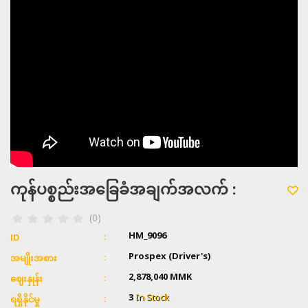
ကုန်ပစ္စည်းအခြေခံအချက်အလက် :
(0)
HM_9096
ID
Prospex (Driver's)
အမျိုးအစား
2,878,040 MMK
ဈေးနှုန်း
3
In Stock
ရရှိနိုင်မှု