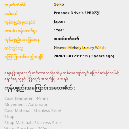
Seiko
အမှတ်တံဆိပ်
Prospex Drive's SPB077J1
မော်ဒယ်
Japan
ကုန်ပစ္စည်းမူလနိုင်ငံ
1Year
အာမခံ (ဝန်ဆောင်မှု)
အသစ်စက်စက်
ကုန်ပစ္စည်းအခြေအနေ
Heaven Melody Luxury Watch
တင်သွင်းသူ
2020-10-03 23:31:25
( 5 years ago)
ကြော်ငြာတင်သည့်အချိန်
ဈေးနုန်းများသည် တင်ထားသည့်ရက်မှ တစ်လကျော်လျင် ပြောင်းလဲနိုင်သဖြင့်
ရောင်းချသူနှင့် ပြန်လည် အတည်ပြု ပေးရန်
ကုန်ပစ္စည်းအကြောင်းအသေးစိတ် :
Case Diameter :
44mm
Movement :
Automatic
Case Material :
Stainless Steel
Strap :
-
Strap Material :
Stainless Steel