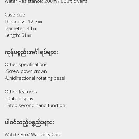
Water Resistance: 200m / 660ft diver's
Case Size
Thickness: 12.7㎜
Diameter: 44㎜
Length: 51㎜
ကုန်ပစ္စည်းအင်္ဂါရပ်များ :
Other specifications
-Screw-down crown
-Unidirectional rotating bezel
Other features
- Date display
- Stop second hand function
ပါဝင်သည့်ပစ္စည်းများ :
Watch/ Box/ Warranty Card