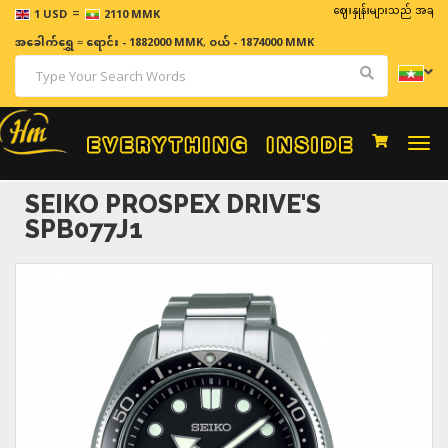
=
ဈေးနှုန်းများသည် အချိန်နှင့် အမျ
1 USD
2110 MMK
အခေါက်ရွှေ
=
ရောင်း - 1882000 MMK
,
ဝယ် - 1874000 MMK
Togg
navi
SEIKO PROSPEX DRIVE'S
SPB077J1