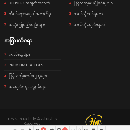
DELIVERY အချက်အလက်
ပြန်လည်ပေးပို့ခြင်းမူဝါဒ
ကိုယ်ရေးအချက်အလက်မူ
ဘယ်လို၀ယ်ရမလဲ
အသုံးပြုစည်းမျဉ်းများ
ဘယ်လိုရောင်းရမလဲ
အခြားသိစရာ
ရောင်းသူများ
PREMIUM FEATURES
ပြန်လည်ရောင်းချသူများ
အရောင်းကူ အဖွဲ့ဝင်များ
Heaven Melody © All Rights
Reserved.