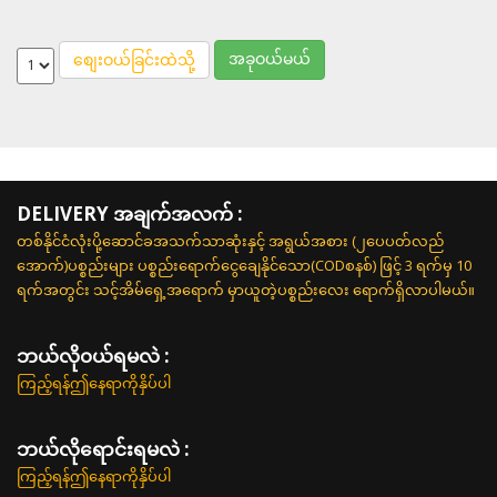
အခုဝယ်မယ်
စျေးဝယ်ခြင်းထဲသို့
DELIVERY အချက်အလက် :
တစ်နိုင်ငံလုံးပို့ဆောင်ခအသက်သာဆုံးနှင့် အရွယ်အစား (၂ပေပတ်လည်
အောက်)ပစ္စည်းများ ပစ္စည်းရောက်ငွေချေနိုင်သော(CODစနစ်) ဖြင့် 3 ရက်မှ 10
ရက်အတွင်း သင့်အိမ်ရှေ့အရောက် မှာယူတဲ့ပစ္စည်းလေး ရောက်ရှိလာပါမယ်။
ဘယ်လို၀ယ်ရမလဲ :
ကြည့်ရန်ဤနေရာကိုနှိပ်ပါ
ဘယ်လိုရောင်းရမလဲ :
ကြည့်ရန်ဤနေရာကိုနှိပ်ပါ