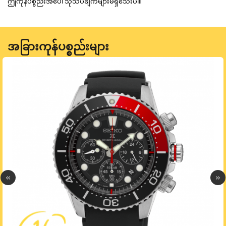
ဤကုန်ပစ္စည်းအပေါ် သုံသပ်ချက်များမရှိသေးပါ။
အခြားကုန်ပစ္စည်းများ