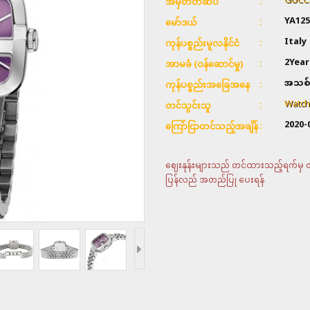
GUCC
အမှတ်တံဆိပ်
YA125
မော်ဒယ်
Italy
ကုန်ပစ္စည်းမူလနိုင်ငံ
2Year
အာမခံ (ဝန်ဆောင်မှု)
အသစ်
ကုန်ပစ္စည်းအခြေအနေ
Watch
တင်သွင်းသူ
2020-
ကြော်ငြာတင်သည့်အချိန်
ဈေးနုန်းများသည် တင်ထားသည့်ရက်မှ တစ်
ပြန်လည် အတည်ပြု ပေးရန်