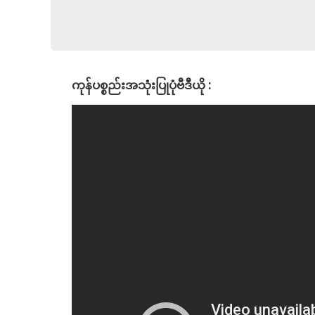
ကုန်ပစ္စည်းအသုံးပြုပုံဗီဒီယို :