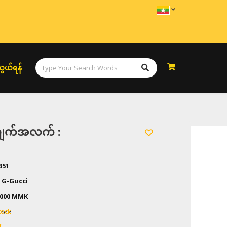
ွယ်ရန်
အချက်အလက် :
351
 G-Gucci
,000
MMK
tock