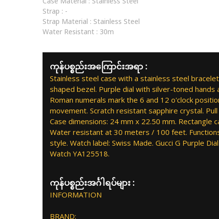
Case Material :
Stainless Steel
Strap :
-
Strap Material :
Stainless Steel
Water Resistant :
30m
ကုန်ပစ္စည်းအကြောင်းအရာ :
Stainless steel case with a stainless steel bracelet
shaped bezel. Purple dial with silver-toned hands
Roman numerals mark the 6 and 12 o'clock position
movement. Scratch resistant sapphire crystal. Pull 
Case dimensions: 24 mm x 22.50 mm. Rectangle ca
Water resistant at 30 meters / 100 feet. Function
style. Watch label: Swiss Made. Gucci G Purple Dial
Watch YA125518.
ကုန်ပစ္စည်းအင်္ဂါရပ်များ :
INFORMATION
BRAND: