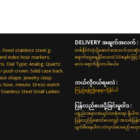
DELIVERY အချက်အလက် :
. Fixed stainless steel g-
တစ်နိုင်ငံလုံးပို့ဆောင်ခအသက်သာဆုံ
 and index hour markers.
ရောက်ငွေချေနိုင်သော(CODစနစ်) ဖြင့်
s. Dial Type: Analog. Quartz
လေး ရောက်ရှိလာပါမယ်။
/ push crown. Solid case back.
se shape. Jewelry clasp.
ဘယ်လို၀ယ်ရမလဲ :
s: hour, minute. Dress watch
ကြည့်ရန်ဤနေရာကိုနှိပ်ပါ
 Stainless Steel Small Ladies
ပြန်လည်ပေးပို့ခြင်းမူဝါဒ :
ပစ္စည်းအမှားအယွင်းတစုံတရာ ရှိပါက 
ပြန်လည်ပို့ဆောင်ပေးလျှင် အသစ်ပြန
ပျက်စီးနေပါက လဲလှယ်ပေးမည် မဟုတ်ပါ