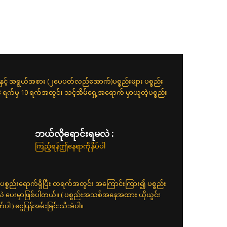
းနှင့် အရွယ်အစား (၂ပေပတ်လည်အောက်)ပစ္စည်းများ ပစ္စည်း
 3 ရက်မှ 10 ရက်အတွင်း သင့်အိမ်ရှေ့အရောက် မှာယူတဲ့ပစ္စည်း
ဘယ်လိုရောင်းရမလဲ :
ကြည့်ရန်ဤနေရာကိုနှိပ်ပါ
ပစ္စည်းရောက်ရှိပြီး တရက်အတွင်း အကြောင်းကြား၍ ပစ္စည်း
်လဲ ပေးမှာဖြစ်ပါတယ်။ ( ပစ္စည်းအသစ်အနေအထား ယိုယွင်း
 ) ငွေပြန်အမ်းခြင်းသီးခံပါ။