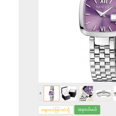
အခုဝယ်မယ်
စျေးဝယ်ခြင်းထဲသို့