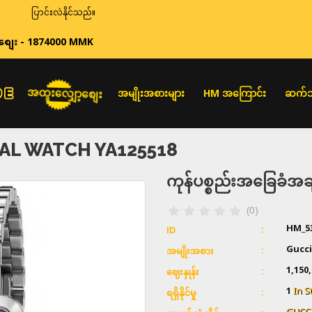
းလဲနိုင်သည်။
စျေး - 1874000 MMK
အထူးလျှော့စျေး
အမျိုးအစားများ
HM အကြောင်း
ဆက်သ
AL WATCH YA125518
ကုန်ပစ္စည်းအခြေခံ
(0)
HM_5
ID
Gucci
အမျိုးအစား
1,150
ဈေးနှုန်း
1
In S
ရရှိနိုင်မှု