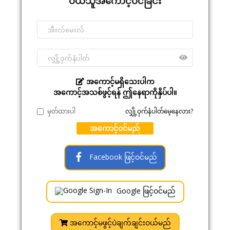
ဝယ်သူအကောင့်ဝင်ခြင်း
အကောင့်မရှိသေးပါက
အကောင့်အသစ်ဖွင့်ရန် ဤနေရာကိုနှိပ်ပါ။
မှတ်ထားပါ
လျှို့ဝှက်နံပါတ်မေ့နေလား?
အကောင့်ဝင်မည်
Facebook ဖြင့်ဝင်မည်
Google ဖြင့်ဝင်မည်
အကောင့်မဖွင့်ပဲချက်ချင်းဝယ်မည်