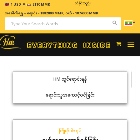
=
ဈေးနှုန်းများသည် အချိန်နှင့် အမျှပြောင်းလဲနိုင်သည်။
1 USD
2110 MMK
အခေါက်ရွှေ
=
ရောင်း - 1882000 MMK
,
ဝယ် - 1874000 MMK
Togg
navi
HM တွင်ရောင်းရန်
ရောင်းသူအကောင့်ဝင်ခြင်း
ကြိုဆိုပါသည်