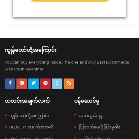
ကျွန်တော်တို့အကြောင်း
You can buy everything inside. The one and only Best E-commerce
Website in Myanmar
သတင်းအချက်လက်
ဝန်ဆောင်မှု
ကျွန်တော်တို့အကြောင်း
ဆက်သွယ်ရန်
DELIVERY အချက်အလက်
ပြန်လည်ပေးပို့ခြင်းမူဝါဒ
ကိုယ်ရေးအချက်အလက်မူ
ဘယ်လို၀ယ်ရမလဲ