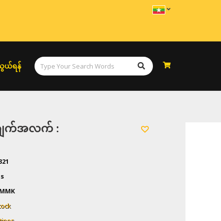
ွယ်ရန်
အချက်အလက် :
321
ts
MMK
tock