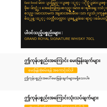
fast food မ်ား၊ ျပည္တြင္းျဖစ္ ႏွင့္ ႏိုင္ငံျခားျဖစ္ ေဆ
ဖိုေခ်ာင္သံုး အေထြေထြပစၥည္းမ်ား၊ ေရခ်ဳိးခန္းသံုးထု
စၥည္းမ်ားသာမက အျခားအမ်ဳိးမ်ဳိးေသာ လူသံုးကုန္ပစ
စ်းႏွုန္းႏွင့္ လက္လီလက္ကား ျဖန္႕ျဖဴးေရာင္းခ်ေပးလွ်
ပါဝင်သည့်ပစ္စည်းများ :
GRAND ROYAL SIGNATURE WHISKY 70CL
ဤကုန်ပစ္စည်းအကြောင်း မေးမြန်းချက်များ
မေးမြန်းစုံစမ်းရန် အကောင့်ဝင်ပါ
ဤကုန်ပစ္စည်းအပေါ် မေးမြန်းချက်များမရှိသေးပါ။
ဤကုန်ပစ္စည်းအကြောင်းသုံးသပ်ချက်များ