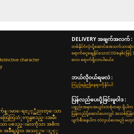
DELIVERY အချက်အလက် :
တစ်နိုင်ငံလုံးပို့ဆောင်ခအသက်သာဆုံ
ရောက်ငွေချေနိုင်သော(CODစနစ်) ဖြင့်
stinctive character
လေး ရောက်ရှိလာပါမယ်။
ky
ဘယ်လို၀ယ်ရမလဲ :
ကြည့်ရန်ဤနေရာကိုနှိပ်ပါ
ပြန်လည်ပေးပို့ခြင်းမူဝါဒ :
ပစ္စည်းအမှားအယွင်းတစုံတရာ ရှိပါက 
့္ က်န္းမာေရးႏွင့္ညီညႊတ္ေသာ
ပြန်လည်ပို့ဆောင်ပေးလျှင် အသစ်ပြန
ေထြသံုးကုန္ပစၥည္းအမ်ဳိး
ပျက်စီးနေပါက လဲလှယ်ပေးမည် မဟုတ်ပါ
္ကန္ေသာ ပစၥည္းမ်ားကိုသာ အဓိက
 အခ်ဳိရည္မ်ား၊ အသင့္စား ႏွင့္