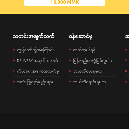
18,000
MMK
သတင်းအချက်လက်
ဝန်ဆောင်မှု
အ
ကျွန်တော်တို့အကြောင်း
ဆက်သွယ်ရန်
DELIVERY အချက်အလက်
ပြန်လည်ပေးပို့ခြင်းမူဝါဒ
ကိုယ်ရေးအချက်အလက်မူ
ဘယ်လို၀ယ်ရမလဲ
အသုံးပြုစည်းမျဉ်းများ
ဘယ်လိုရောင်းရမလဲ