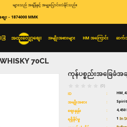
များသည် အချိန်နှင့် အမျှပြောင်းလဲနိုင်သည်။
စျေး - 1874000 MMK
အထူးလျှော့စျေး
အမျိုးအစားများ
HM အကြောင်း
ဆက်သ
WHISKY 70CL
ကုန်ပစ္စည်းအခြေခံ
(0)
HM_4
ID
Spiri
အမျိုးအစား
4,450
ဈေးနှုန်း
1
In S
ရရှိနိုင်မှု