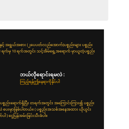
းနှင့် အရွယ်အစား (၂ပေပတ်လည်အောက်)ပစ္စည်းများ ပစ္စည်း
 3 ရက်မှ 10 ရက်အတွင်း သင့်အိမ်ရှေ့အရောက် မှာယူတဲ့ပစ္စည်း
ဘယ်လိုရောင်းရမလဲ :
ကြည့်ရန်ဤနေရာကိုနှိပ်ပါ
ပစ္စည်းရောက်ရှိပြီး တရက်အတွင်း အကြောင်းကြား၍ ပစ္စည်း
်လဲ ပေးမှာဖြစ်ပါတယ်။ ( ပစ္စည်းအသစ်အနေအထား ယိုယွင်း
 ) ငွေပြန်အမ်းခြင်းသီးခံပါ။