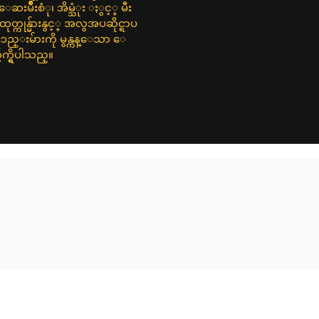
းမ်ဳိးစံု၊ အိမ္သံုး ႏွင့္ မီး
တ္ကုန္မ်ားနွင့္ အလွအပဆိုင္ရာပ
ၥည္းမ်ားကို မွန္ကန္ေသာ ေ
က္ရွိပါသည္။