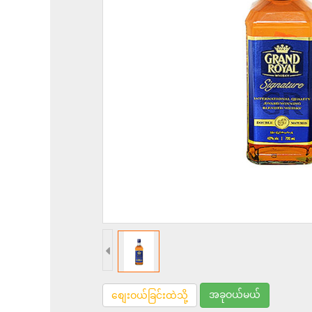
အခုဝယ်မယ်
စျေးဝယ်ခြင်းထဲသို့