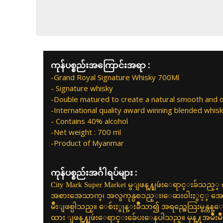
ကုန်ပစ္စည်းအကြောင်းအရာ :
-Grand Royal Signature Whisky 700Ml
- Signature whisky
-Double matured to create a natural smooth and di
-International quality award winning blended whis
- Contains 40% alcohol
-Net weight : 700 ml
-Product of Myanmar
ကုန်ပစ္စည်းအင်္ဂါရပ်များ :
City Mark Super Market မွျဖန္႔ျဖဴးေရာင္းခ်သည
အစားအေသာက္၊ အလွကုန္ပစၥည္း၊ေဆး၀ါးႏွင့္ အေထြ
မ်ဳိးျဖစ္ပါသည္။ ေစ်းႏွုန္းခ်ဳိသာ၍ အရည္အေသြးမွန
ထား ျဖန္႔ျဖဴးေရာင္းခ်ေပးေနပါသည္။ မုန္႔အမ်ဳိးမ်ဳိး၊