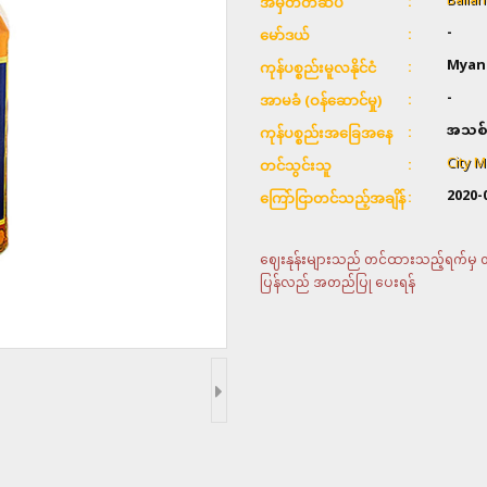
Ballan
အမှတ်တံဆိပ်
-
မော်ဒယ်
Myan
ကုန်ပစ္စည်းမူလနိုင်ငံ
-
အာမခံ (ဝန်ဆောင်မှု)
အသစ်
ကုန်ပစ္စည်းအခြေအနေ
City M
တင်သွင်းသူ
2020-
ကြော်ငြာတင်သည့်အချိန်
ဈေးနုန်းများသည် တင်ထားသည့်ရက်မှ တစ်
ပြန်လည် အတည်ပြု ပေးရန်