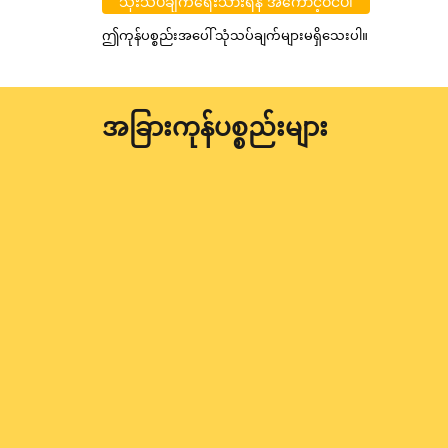
သုံးသပ်ချက်ရေးသားရန် အကောင့်ဝင်ပါ
ဤကုန်ပစ္စည်းအပေါ် သုံသပ်ချက်များမရှိသေးပါ။
အခြားကုန်ပစ္စည်းများ