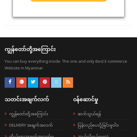
ကျွန်တော်တို့အကြောင်း
You can buy everything inside. The one and only Best E-commerce
Website in Myanmar
သတင်းအချက်လက်
ဝန်ဆောင်မှု
ကျွန်တော်တို့အကြောင်း
ဆက်သွယ်ရန်
DELIVERY အချက်အလက်
ပြန်လည်ပေးပို့ခြင်းမူဝါဒ
ကိုယ်ရေးအချက်အလက်မူ
ဘယ်လို၀ယ်ရမလဲ