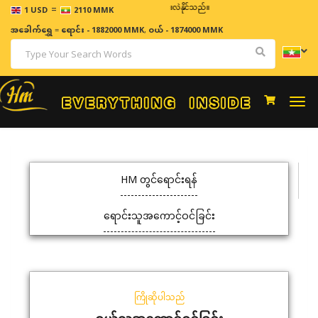
=
ဈေးနှုန်းများသည် အချိန်နှင့် အမျှပြောင်းလဲနိုင်သည်။
1 USD
2110 MMK
အခေါက်ရွှေ
=
ရောင်း - 1882000 MMK
,
ဝယ် - 1874000 MMK
Togg
navi
HM တွင်ရောင်းရန်
ရောင်းသူအကောင့်ဝင်ခြင်း
ကြိုဆိုပါသည်