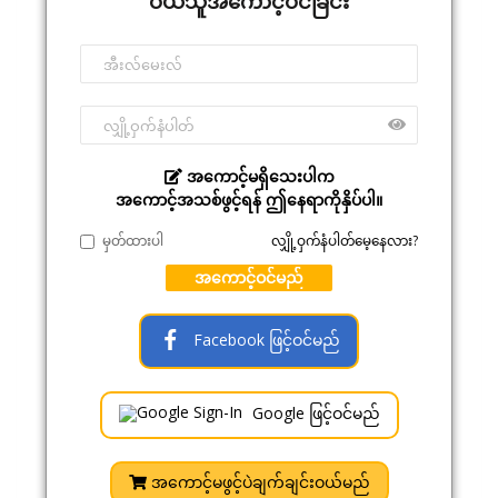
ဝယ်သူအကောင့်ဝင်ခြင်း
အကောင့်မရှိသေးပါက
အကောင့်အသစ်ဖွင့်ရန် ဤနေရာကိုနှိပ်ပါ။
မှတ်ထားပါ
လျှို့ဝှက်နံပါတ်မေ့နေလား?
အကောင့်ဝင်မည်
Facebook ဖြင့်ဝင်မည်
Google ဖြင့်ဝင်မည်
အကောင့်မဖွင့်ပဲချက်ချင်းဝယ်မည်