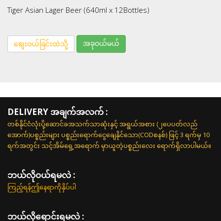
Tiger Asian Lager Beer (640ml x 12Bottles)
အခုဝယ်မယ်
စျေးဝယ်ခြင်းထဲသို့
DELIVERY အချက်အလက် :
တစ်နိုင်ငံလုံးပို့ဆောင်ခအသက်သာဆုံးနှင့် အရွယ်အစား (၂ပေပတ်လည်
အောက်)ပစ္စည်းများ ပစ္စည်းရောက်ငွေချေနိုင်သော(CODစနစ်) ဖြင့် 3 ရက်မှ 10
ရက်အတွင်း သင့်အိမ်ရှေ့အရောက် မှာယူတဲ့ပစ္စည်းလေး ရောက်ရှိလာပါမယ်။
ဘယ်လို၀ယ်ရမလဲ :
ကြည့်ရန်ဤနေရာကိုနှိပ်ပါ
ဘယ်လိုရောင်းရမလဲ :