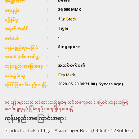
Beers
အမျိုးအစား
26,000
MMK
ဈေးနှုန်း
1
In Stock
ရရှိနိုင်မှု
Tiger
အမှတ်တံဆိပ်
-
မော်ဒယ်
Singapore
ကုန်ပစ္စည်းမူလနိုင်ငံ
-
အာမခံ (ဝန်ဆောင်မှု)
အသစ်စက်စက်
ကုန်ပစ္စည်းအခြေအနေ
City Mark
တင်သွင်းသူ
2020-05-20 06:31:00
( 6 years ago)
ကြော်ငြာတင်သည့်အချိန်
ဈေးနုန်းများသည် တင်ထားသည့်ရက်မှ တစ်လကျော်လျင် ပြောင်းလဲနိုင်သဖြင့်
ရောင်းချသူနှင့် ပြန်လည် အတည်ပြု ပေးရန်
ကုန်ပစ္စည်းအကြောင်းအရာ :
Product details of Tiger Asian Lager Beer (640ml x 12Bottles)