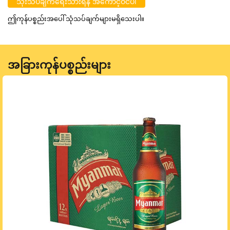
သုံးသပ်ချက်ရေးသားရန် အကောင့်ဝင်ပါ
ဤကုန်ပစ္စည်းအပေါ် သုံသပ်ချက်များမရှိသေးပါ။
အခြားကုန်ပစ္စည်းများ