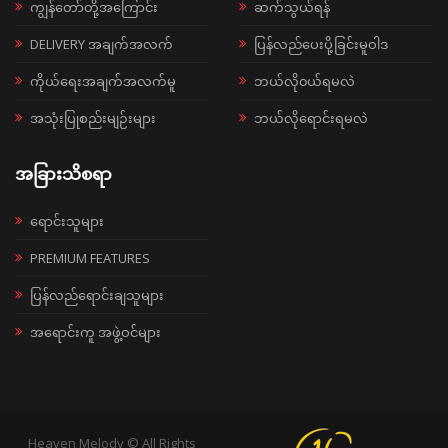
ကျွန်တော်တို့အကြောင်း
ဆက်သွယ်ရန်
DELIVERY အချက်အလက်
ပြန်လည်ပေးပို့ခြင်းမူဝါဒ
ကိုယ်ရေးအချက်အလက်မူ
ဘယ်လို၀ယ်ရမလဲ
အသုံးပြုစည်းမျဉ်းများ
ဘယ်လိုရောင်းရမလဲ
အခြားသိစရာ
ရောင်းသူများ
PREMIUM FEATURES
ပြန်လည်ရောင်းချသူများ
အရောင်းကူ အဖွဲ့ဝင်များ
Heaven Melody © All Rights