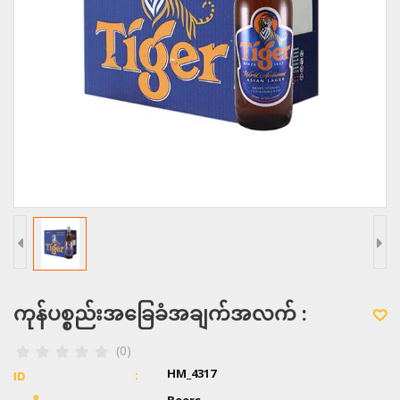
ကုန်ပစ္စည်းအခြေခံအချက်အလက် :
(0)
HM_4317
ID