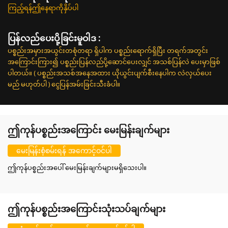
ကြည့်ရန်ဤနေရာကိုနှိပ်ပါ
ပြန်လည်ပေးပို့ခြင်းမူဝါဒ :
ပစ္စည်းအမှားအယွင်းတစုံတရာ ရှိပါက ပစ္စည်းရောက်ရှိပြီး တရက်အတွင်း
အကြောင်းကြား၍ ပစ္စည်းပြန်လည်ပို့ဆောင်ပေးလျှင် အသစ်ပြန်လဲ ပေးမှာဖြစ်
ပါတယ်။ ( ပစ္စည်းအသစ်အနေအထား ယိုယွင်းပျက်စီးနေပါက လဲလှယ်ပေး
မည် မဟုတ်ပါ ) ငွေပြန်အမ်းခြင်းသီးခံပါ။
ဤကုန်ပစ္စည်းအကြောင်း မေးမြန်းချက်များ
မေးမြန်းစုံစမ်းရန် အကောင့်ဝင်ပါ
ဤကုန်ပစ္စည်းအပေါ် မေးမြန်းချက်များမရှိသေးပါ။
ဤကုန်ပစ္စည်းအကြောင်းသုံးသပ်ချက်များ