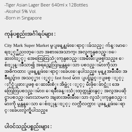
-Tiger Asian Lager Beer 640ml x 12Bottles
-Alcohol 5% Vol.
-Born in Singapore
ကုန်ပစ္စည်းအင်္ဂါရပ်များ :
City Mark Super Market မွျဖန္႔ျဖဴးေရာင္းခ်သည့္ က်န္းမာေ
ရးႏွင့္ညီညႊတ္ေသာ အစားအေသာက္၊ အလွကုန္ပစၥည္း၊ေ
ဆး၀ါးႏွင့္ အေထြေထြသံုးကုန္ပစၥည္းအမ်ဳိးမ်ဳိးျဖစ္ပါသည္။ ေ
စ်းႏွုန္းခ်ဳိသာ၍ အရည္အေသြးမွန္ကန္ေသာ ပစၥည္းမ်ားကိုသာ
အဓိကထား ျဖန္႔ျဖဴးေရာင္းခ်ေပးေနပါသည္။ မုန္႔အမ်ဳိးမ်ဳိး၊ အ
ခ်ဳိရည္မ်ား၊ အသင့္စား ႏွင့္ fast food မ်ား၊ ျပည္တြင္းျဖစ္ ႏွင့္
ႏိုင္ငံျခားျဖစ္ ေဆးမ်ဳိးစံု၊ အိမ္သံုး ႏွင့္ မီးဖိုေခ်ာင္သံုး အေ
ထြေထြပစၥည္းမ်ား၊ ေရခ်ဳိးခန္းသံုးထုတ္ကုန္မ်ားနွင့္ အလွအပဆို
င္ရာပစၥည္းမ်ားသာမက အျခားအမ်ဳိးမ်ဳိးေသာ လူသံုးကုန္ပစၥည္း
မ်ားကို မွန္ကန္ေသာ ေစ်းႏွုန္းႏွင့္ လက္လီလက္ကား ျဖန္႕ျဖဴးေရာ
င္းခ်ေပးလွ်က္ရွိပါသည္။
ပါဝင်သည့်ပစ္စည်းများ :