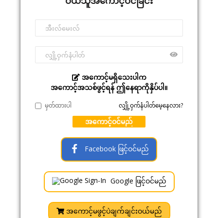
ဝယ်သူအကောင့်ဝင်ခြင်း
အကောင့်မရှိသေးပါက
အကောင့်အသစ်ဖွင့်ရန် ဤနေရာကိုနှိပ်ပါ။
မှတ်ထားပါ
လျှို့ဝှက်နံပါတ်မေ့နေလား?
အကောင့်ဝင်မည်
Facebook ဖြင့်ဝင်မည်
Google ဖြင့်ဝင်မည်
အကောင့်မဖွင့်ပဲချက်ချင်းဝယ်မည်