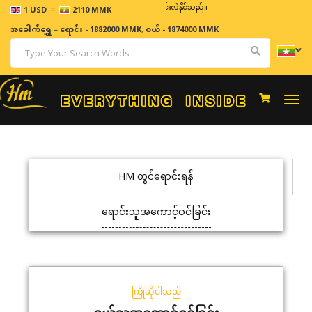
=
ဈေးနှုန်းများသည် အချိန်နှင့် အမျှပြောင်းလဲနိုင်သည်။
1 USD
2110 MMK
အခေါက်ရွှေ
=
ရောင်း - 1882000 MMK
,
ဝယ် - 1874000 MMK
Togg
navi
HM တွင်ရောင်းရန်
ရောင်းသူအကောင့်ဝင်ခြင်း
ကြိုဆိုပါသည်