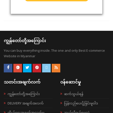
ကျွန်တော်တို့အကြောင်း
You can buy everything inside. The one and only Best E-commerce
Website in Myanmar
သတင်းအချက်လက်
ဝန်ဆောင်မှု
ကျွန်တော်တို့အကြောင်း
ဆက်သွယ်ရန်
DELIVERY အချက်အလက်
ပြန်လည်ပေးပို့ခြင်းမူဝါဒ
ကိုယ်ရေးအချက်အလက်မူ
ဘယ်လို၀ယ်ရမလဲ