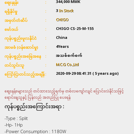
344,000
MMK
ဈေးနှုန်း
3
In Stock
ရရှိနိုင်မှု
CHIGO
အမှတ်တံဆိပ်
CHIGO CS-25-M-155
မော်ဒယ်
China
ကုန်ပစ္စည်းမူလနိုင်ငံ
4Years
အာမခံ (ဝန်ဆောင်မှု)
အသစ်စက်စက်
ကုန်ပစ္စည်းအခြေအနေ
M.C.G Co.,Ltd
တင်သွင်းသူ
2020-09-29 08:41:31
( 5 years ago)
ကြော်ငြာတင်သည့်အချိန်
ဈေးနုန်းများသည် တင်ထားသည့်ရက်မှ တစ်လကျော်လျင် ပြောင်းလဲနိုင်သဖြင့်
ရောင်းချသူနှင့် ပြန်လည် အတည်ပြု ပေးရန်
ကုန်ပစ္စည်းအကြောင်းအရာ :
-Type : Split
-Hp- 1Hp
-Power Consumption : 1180W