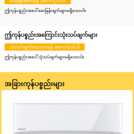
မေးမြန်းစုံစမ်းရန် အကောင့်ဝင်ပါ
ဤကုန်ပစ္စည်းအပေါ် မေးမြန်းချက်များမရှိသေးပါ။
ဤကုန်ပစ္စည်းအကြောင်းသုံးသပ်ချက်များ
သုံးသပ်ချက်ရေးသားရန် အကောင့်ဝင်ပါ
ဤကုန်ပစ္စည်းအပေါ် သုံသပ်ချက်များမရှိသေးပါ။
အခြားကုန်ပစ္စည်းများ