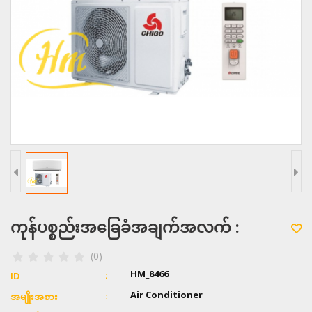
ကုန်ပစ္စည်းအခြေခံအချက်အလက် :
(0)
HM_8466
ID
Air Conditioner
အမျိုးအစား