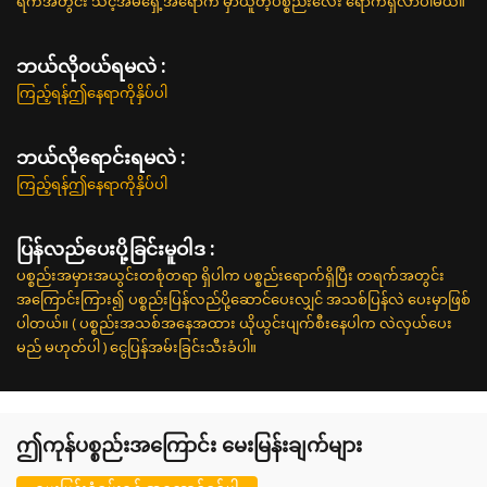
ရက်အတွင်း သင့်အိမ်ရှေ့အရောက် မှာယူတဲ့ပစ္စည်းလေး ရောက်ရှိလာပါမယ်။
ဘယ်လို၀ယ်ရမလဲ :
ကြည့်ရန်ဤနေရာကိုနှိပ်ပါ
ဘယ်လိုရောင်းရမလဲ :
ကြည့်ရန်ဤနေရာကိုနှိပ်ပါ
ပြန်လည်ပေးပို့ခြင်းမူဝါဒ :
ပစ္စည်းအမှားအယွင်းတစုံတရာ ရှိပါက ပစ္စည်းရောက်ရှိပြီး တရက်အတွင်း
အကြောင်းကြား၍ ပစ္စည်းပြန်လည်ပို့ဆောင်ပေးလျှင် အသစ်ပြန်လဲ ပေးမှာဖြစ်
ပါတယ်။ ( ပစ္စည်းအသစ်အနေအထား ယိုယွင်းပျက်စီးနေပါက လဲလှယ်ပေး
မည် မဟုတ်ပါ ) ငွေပြန်အမ်းခြင်းသီးခံပါ။
ဤကုန်ပစ္စည်းအကြောင်း မေးမြန်းချက်များ