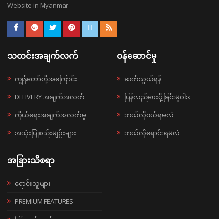
Website in Myanmar
သတင်းအချက်လက်
ဝန်ဆောင်မှု
ကျွန်တော်တို့အကြောင်း
ဆက်သွယ်ရန်
DELIVERY အချက်အလက်
ပြန်လည်ပေးပို့ခြင်းမူဝါဒ
ကိုယ်ရေးအချက်အလက်မူ
ဘယ်လို၀ယ်ရမလဲ
အသုံးပြုစည်းမျဉ်းများ
ဘယ်လိုရောင်းရမလဲ
အခြားသိစရာ
ရောင်းသူများ
PREMIUM FEATURES