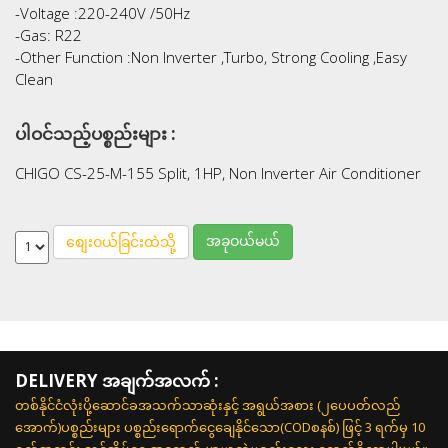
-Voltage :220-240V /50Hz
-Gas: R22
-Other Function :Non Inverter ,Turbo, Strong Cooling ,Easy
Clean
ပါဝင်သည့်ပစ္စည်းများ :
CHIGO CS-25-M-155 Split, 1HP, Non Inverter Air Conditioner
အခုဝယ်မယ်
စျေးဝယ်ခြင်းထဲသို့
DELIVERY အချက်အလက် :
တစ်နိုင်ငံလုံးပို့ဆောင်ခအသက်သာဆုံးနှင့် အရွယ်အစား (၂ပေပတ်လည်
အောက်)ပစ္စည်းများ ပစ္စည်းရောက်ငွေချေနိုင်သော(CODစနစ်) ဖြင့် 3 ရက်မှ 10