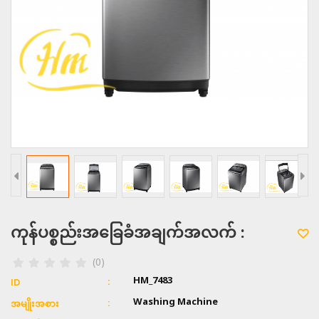
ကုန်ပစ္စည်းအခြေခံအချက်အလက် :
(0)
HM_7483
ID
Washing Machine
အမျိုးအစား