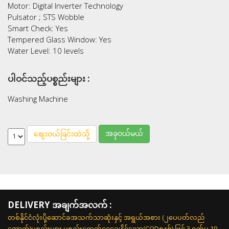
Motor: Digital Inverter Technology
Pulsator ; STS Wobble
Smart Check: Yes
Tempered Glass Window: Yes
Water Level: 10 levels
ပါဝင်သည့်ပစ္စည်းများ :
Washing Machine
အခုဝယ်မယ်
စျေးဝယ်ခြင်းထဲသို့
DELIVERY အချက်အလက် :
တစ်နိုင်ငံလုံးပို့ဆောင်ခအသက်သာဆုံးနှင့် အရွယ်အစား (၂ပေပတ်လည်
အောက်)ပစ္စည်းများ ပစ္စည်းရောက်ငွေချေနိုင်သော(CODစနစ်) ဖြင့် 3 ရက်မှ 10