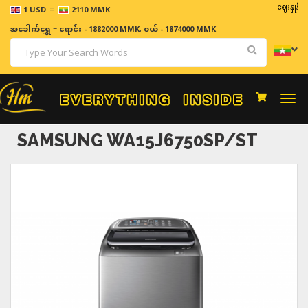
=
ဈေးနှုန်းများသည်
1 USD
2110 MMK
အခေါက်ရွှေ
=
ရောင်း - 1882000 MMK
,
ဝယ် - 1874000 MMK
Togg
navi
SAMSUNG WA15J6750SP/ST