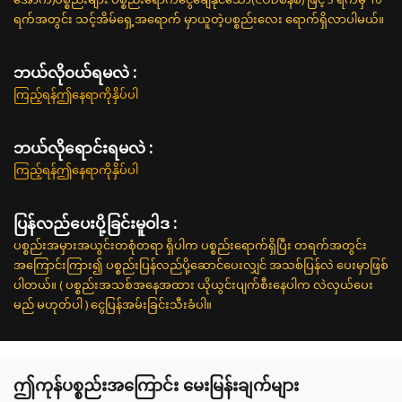
ရက်အတွင်း သင့်အိမ်ရှေ့အရောက် မှာယူတဲ့ပစ္စည်းလေး ရောက်ရှိလာပါမယ်။
ဘယ်လို၀ယ်ရမလဲ :
ကြည့်ရန်ဤနေရာကိုနှိပ်ပါ
ဘယ်လိုရောင်းရမလဲ :
ကြည့်ရန်ဤနေရာကိုနှိပ်ပါ
ပြန်လည်ပေးပို့ခြင်းမူဝါဒ :
ပစ္စည်းအမှားအယွင်းတစုံတရာ ရှိပါက ပစ္စည်းရောက်ရှိပြီး တရက်အတွင်း
အကြောင်းကြား၍ ပစ္စည်းပြန်လည်ပို့ဆောင်ပေးလျှင် အသစ်ပြန်လဲ ပေးမှာဖြစ်
ပါတယ်။ ( ပစ္စည်းအသစ်အနေအထား ယိုယွင်းပျက်စီးနေပါက လဲလှယ်ပေး
မည် မဟုတ်ပါ ) ငွေပြန်အမ်းခြင်းသီးခံပါ။
ဤကုန်ပစ္စည်းအကြောင်း မေးမြန်းချက်များ