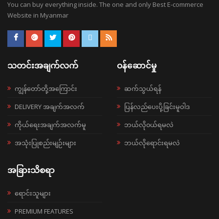
You can buy everything inside. The one and only Best E-commerce
Website in Myanmar
သတင်းအချက်လက်
ဝန်ဆောင်မှု
ကျွန်တော်တို့အကြောင်း
ဆက်သွယ်ရန်
DELIVERY အချက်အလက်
ပြန်လည်ပေးပို့ခြင်းမူဝါဒ
ကိုယ်ရေးအချက်အလက်မူ
ဘယ်လို၀ယ်ရမလဲ
အသုံးပြုစည်းမျဉ်းများ
ဘယ်လိုရောင်းရမလဲ
အခြားသိစရာ
ရောင်းသူများ
PREMIUM FEATURES