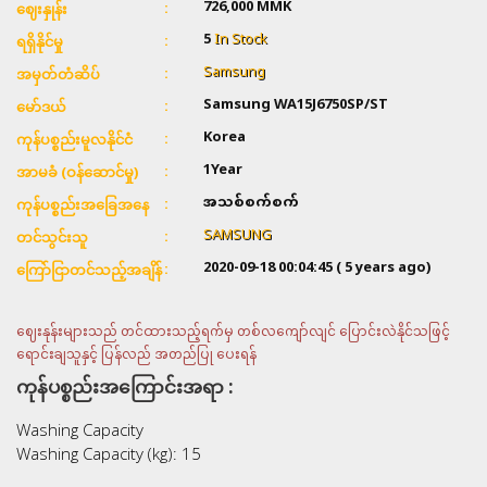
726,000
MMK
ဈေးနှုန်း
5
In Stock
ရရှိနိုင်မှု
Samsung
အမှတ်တံဆိပ်
Samsung WA15J6750SP/ST
မော်ဒယ်
Korea
ကုန်ပစ္စည်းမူလနိုင်ငံ
1Year
အာမခံ (ဝန်ဆောင်မှု)
အသစ်စက်စက်
ကုန်ပစ္စည်းအခြေအနေ
SAMSUNG
တင်သွင်းသူ
2020-09-18 00:04:45
( 5 years ago)
ကြော်ငြာတင်သည့်အချိန်
ဈေးနုန်းများသည် တင်ထားသည့်ရက်မှ တစ်လကျော်လျင် ပြောင်းလဲနိုင်သဖြင့်
ရောင်းချသူနှင့် ပြန်လည် အတည်ပြု ပေးရန်
ကုန်ပစ္စည်းအကြောင်းအရာ :
Washing Capacity
Washing Capacity (kg): 15