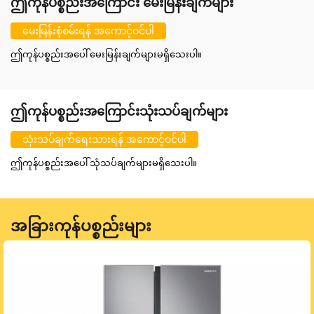
ဤကုန်ပစ္စည်းအကြောင်း မေးမြန်းချက်များ
မေးမြန်းစုံစမ်းရန် အကောင့်ဝင်ပါ
ဤကုန်ပစ္စည်းအပေါ် မေးမြန်းချက်များမရှိသေးပါ။
ဤကုန်ပစ္စည်းအကြောင်းသုံးသပ်ချက်များ
သုံးသပ်ချက်ရေးသားရန် အကောင့်ဝင်ပါ
ဤကုန်ပစ္စည်းအပေါ် သုံသပ်ချက်များမရှိသေးပါ။
အခြားကုန်ပစ္စည်းများ