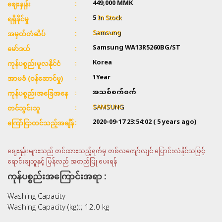
449,000
MMK
ဈေးနှုန်း
5
In Stock
ရရှိနိုင်မှု
Samsung
အမှတ်တံဆိပ်
Samsung WA13R5260BG/ST
မော်ဒယ်
Korea
ကုန်ပစ္စည်းမူလနိုင်ငံ
1Year
အာမခံ (ဝန်ဆောင်မှု)
အသစ်စက်စက်
ကုန်ပစ္စည်းအခြေအနေ
SAMSUNG
တင်သွင်းသူ
2020-09-17 23:54:02
( 5 years ago)
ကြော်ငြာတင်သည့်အချိန်
ဈေးနုန်းများသည် တင်ထားသည့်ရက်မှ တစ်လကျော်လျင် ပြောင်းလဲနိုင်သဖြင့်
ရောင်းချသူနှင့် ပြန်လည် အတည်ပြု ပေးရန်
ကုန်ပစ္စည်းအကြောင်းအရာ :
Washing Capacity
Washing Capacity (kg):; 12.0 kg