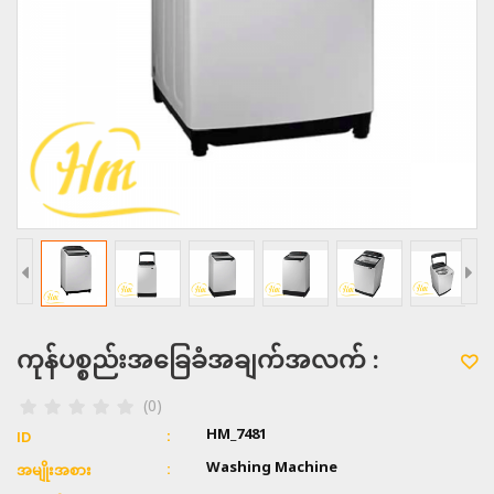
ကုန်ပစ္စည်းအခြေခံအချက်အလက် :
(0)
HM_7481
ID
Washing Machine
အမျိုးအစား