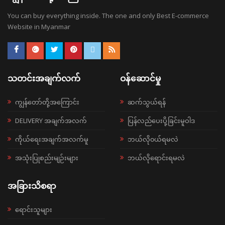
You can buy everything inside. The one and only Best E-commerce
Website in Myanmar
သတင်းအချက်လက်
ဝန်ဆောင်မှု
ကျွန်တော်တို့အကြောင်း
ဆက်သွယ်ရန်
DELIVERY အချက်အလက်
ပြန်လည်ပေးပို့ခြင်းမူဝါဒ
ကိုယ်ရေးအချက်အလက်မူ
ဘယ်လို၀ယ်ရမလဲ
အသုံးပြုစည်းမျဉ်းများ
ဘယ်လိုရောင်းရမလဲ
အခြားသိစရာ
ရောင်းသူများ