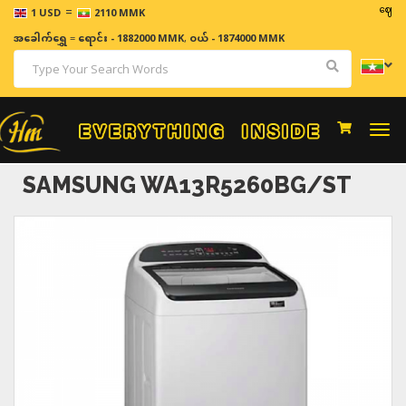
=
ဈေးနှုန်းမျ
1 USD
2110 MMK
အခေါက်ရွှေ
=
ရောင်း - 1882000 MMK
,
ဝယ် - 1874000 MMK
Togg
navi
SAMSUNG WA13R5260BG/ST