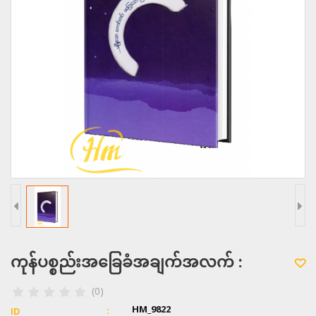
ကုန်ပစ္စည်းအခြေခံအချက်အလက် :
(0)
HM_9822
ID