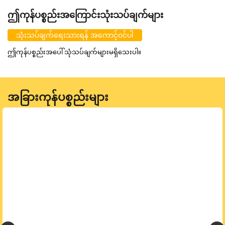
ဤကုန်ပစ္စည်းအကြောင်းသုံးသပ်ချက်များ
သုံးသပ်ချက်ရေးသားရန် အကောင့်ဝင်ပါ
ဤကုန်ပစ္စည်းအပေါ် သုံသပ်ချက်များမရှိသေးပါ။
အခြားကုန်ပစ္စည်းများ