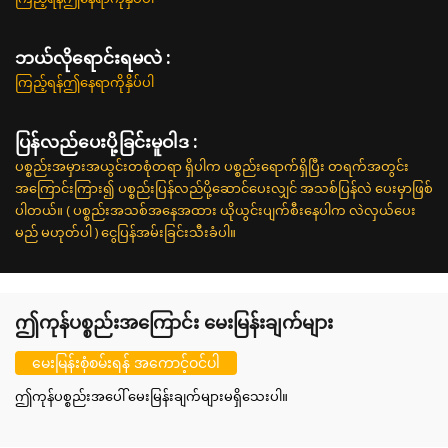
ဘယ်လိုရောင်းရမလဲ :
ကြည့်ရန်ဤနေရာကိုနှိပ်ပါ
ပြန်လည်ပေးပို့ခြင်းမူဝါဒ :
ပစ္စည်းအမှားအယွင်းတစုံတရာ ရှိပါက ပစ္စည်းရောက်ရှိပြီး တရက်အတွင်း
အကြောင်းကြား၍ ပစ္စည်းပြန်လည်ပို့ဆောင်ပေးလျှင် အသစ်ပြန်လဲ ပေးမှာဖြစ်
ပါတယ်။ ( ပစ္စည်းအသစ်အနေအထား ယိုယွင်းပျက်စီးနေပါက လဲလှယ်ပေး
မည် မဟုတ်ပါ ) ငွေပြန်အမ်းခြင်းသီးခံပါ။
ဤကုန်ပစ္စည်းအကြောင်း မေးမြန်းချက်များ
မေးမြန်းစုံစမ်းရန် အကောင့်ဝင်ပါ
ဤကုန်ပစ္စည်းအပေါ် မေးမြန်းချက်များမရှိသေးပါ။