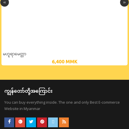
မဟူရာမေတ္တာ
6,400
MMK
ကျွန်တော်တို့အကြောင်း
You can buy everything inside. The one and only Best E-commerce
Website in Myanmar