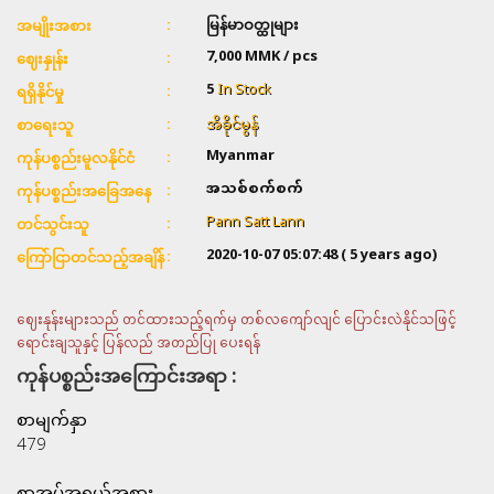
မြန်မာဝတ္ထုများ
အမျိုးအစား
7,000
MMK / pcs
ဈေးနှုန်း
5
In Stock
ရရှိနိုင်မှု
အိခိုင်မွန်
စာရေးသူ
Myanmar
ကုန်ပစ္စည်းမူလနိုင်ငံ
အသစ်စက်စက်
ကုန်ပစ္စည်းအခြေအနေ
Pann Satt Lann
တင်သွင်းသူ
2020-10-07 05:07:48
( 5 years ago)
ကြော်ငြာတင်သည့်အချိန်
ဈေးနုန်းများသည် တင်ထားသည့်ရက်မှ တစ်လကျော်လျင် ပြောင်းလဲနိုင်သဖြင့်
ရောင်းချသူနှင့် ပြန်လည် အတည်ပြု ပေးရန်
ကုန်ပစ္စည်းအကြောင်းအရာ :
စာမျက်နှာ
479
စာအုပ်အရွယ်အစား