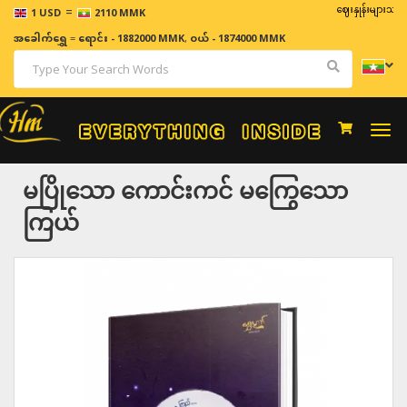
=
ဈေးနှုန်းများသည် အချိန
1 USD
2110 MMK
အခေါက်ရွှေ
=
ရောင်း - 1882000 MMK
,
ဝယ် - 1874000 MMK
Togg
navi
မပြိုသော ကောင်းကင် မကြွေသော
ကြယ်