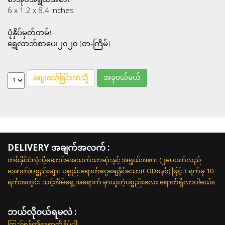
6 x 1.2 x 8.4 inches
ပုံနှိပ်မှတ်တမ်း
ရွှေလာဘ်စာပေ၊၂၀၂၀ (တ-ကြိမ်)
အခုဝယ်မယ်
စျေးဝယ်ခြင်းထဲသို့
DELIVERY အချက်အလက် :
တစ်နိုင်ငံလုံးပို့ဆောင်ခအသက်သာဆုံးနှင့် အရွယ်အစား (၂ပေပတ်လည်
အောက်)ပစ္စည်းများ ပစ္စည်းရောက်ငွေချေနိုင်သော(CODစနစ်) ဖြင့် 3 ရက်မှ 10
ရက်အတွင်း သင့်အိမ်ရှေ့အရောက် မှာယူတဲ့ပစ္စည်းလေး ရောက်ရှိလာပါမယ်။
ဘယ်လို၀ယ်ရမလဲ :
ကြည့်ရန်ဤနေရာကိုနှိပ်ပါ