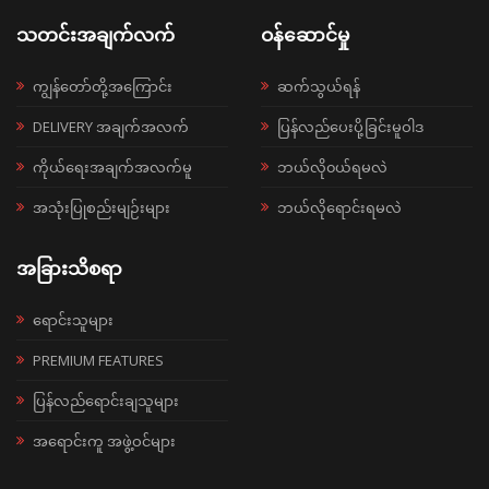
သတင်းအချက်လက်
ဝန်ဆောင်မှု
ကျွန်တော်တို့အကြောင်း
ဆက်သွယ်ရန်
DELIVERY အချက်အလက်
ပြန်လည်ပေးပို့ခြင်းမူဝါဒ
ကိုယ်ရေးအချက်အလက်မူ
ဘယ်လို၀ယ်ရမလဲ
အသုံးပြုစည်းမျဉ်းများ
ဘယ်လိုရောင်းရမလဲ
အခြားသိစရာ
ရောင်းသူများ
PREMIUM FEATURES
ပြန်လည်ရောင်းချသူများ
အရောင်းကူ အဖွဲ့ဝင်များ