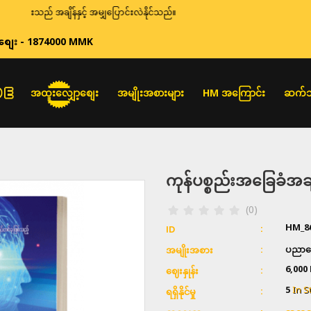
းသည် အချိန်နှင့် အမျှပြောင်းလဲနိုင်သည်။
စျေး - 1874000 MMK
အထူးလျှော့စျေး
အမျိုးအစားများ
HM အကြောင်း
ဆက်သ
ကုန်ပစ္စည်းအခြေခံ
(0)
HM_8
ID
ပညာရေး
အမျိုးအစား
6,000
ဈေးနှုန်း
5
In S
ရရှိနိုင်မှု