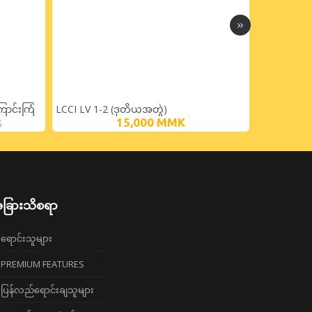
ောင်းကြံ
LCCI LV 1-2 (ဒုတိယအတွဲ)
EXCEL FOR
15,000
MMK
K
ခြားသိစရာ
ရောင်းသူများ
PREMIUM FEATURES
ပြန်လည်ရောင်းချသူများ