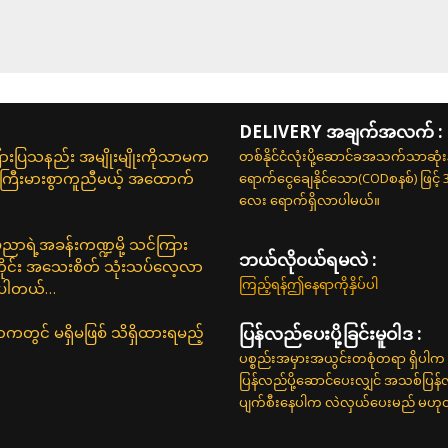
DELIVERY အချက်အလက် :
ြားပြသနည်း အမျိုးမျိုးကိုသာမက
တစ်နိုင်ငံလုံးပို့ဆောင်ခအသက်သာဆုံ
 ကြီးမားစွာကူညီမယ့် အထောက်
ရောက်ငွေချေနိုင်သော(CODစနစ်) ဖြင့်
လေး ရောက်ရှိလာပါမယ်။
်ပညာရဲ့အခန်းကဏ္ဍမို့ သင်ကြား
ဘယ်လို၀ယ်ရမလဲ :
ုင်း အသေးစိတ် သုံးသပ်လေ့လာ
ကြည့်ရန်ဤနေရာကိုနှိပ်ပါ
စ်ပါတယ်…
ာကတွင် မရှိမဖြစ် သိရှိထားရမည့်
ပြန်လည်ပေးပို့ခြင်းမူဝါဒ :
ပစ္စည်းအမှားအယွင်းတစုံတရာ ရှိပါက 
ပြန်လည်ပို့ဆောင်ပေးလျှင် အသစ်ပြန
ပျက်စီးနေပါက လဲလှယ်ပေးမည် မဟုတ်ပါ