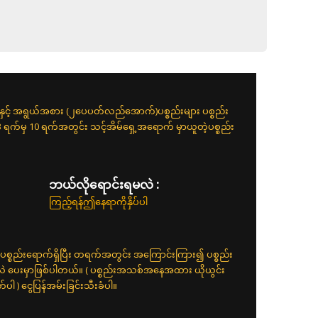
းနှင့် အရွယ်အစား (၂ပေပတ်လည်အောက်)ပစ္စည်းများ ပစ္စည်း
 3 ရက်မှ 10 ရက်အတွင်း သင့်အိမ်ရှေ့အရောက် မှာယူတဲ့ပစ္စည်း
ဘယ်လိုရောင်းရမလဲ :
ကြည့်ရန်ဤနေရာကိုနှိပ်ပါ
ပစ္စည်းရောက်ရှိပြီး တရက်အတွင်း အကြောင်းကြား၍ ပစ္စည်း
်လဲ ပေးမှာဖြစ်ပါတယ်။ ( ပစ္စည်းအသစ်အနေအထား ယိုယွင်း
 ) ငွေပြန်အမ်းခြင်းသီးခံပါ။