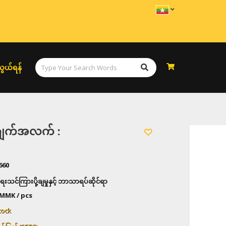
ွယ်ရန်
အချက်အလက် :
660
သင်ကြားပို့ချမှုနှင့် ဘာသာရပ်ဆိုင်ရာ
MMK / pcs
tock