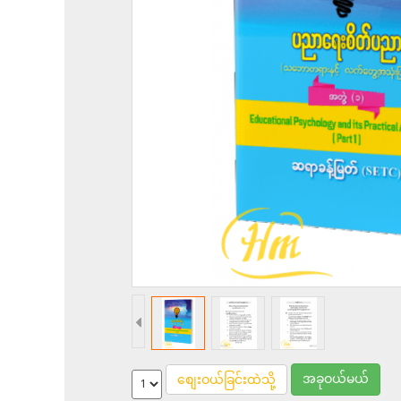
အခုဝယ်မယ်
စျေးဝယ်ခြင်းထဲသို့