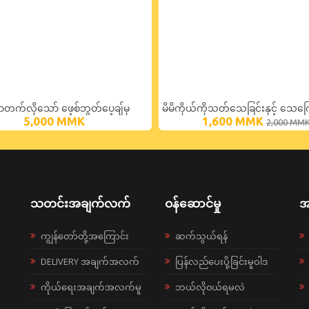
စာတက်လိုသော် ဖေ့စ်ဘွတ်ပေ့ချ်မှ
မိမိကိုယ်ကိုသတ်သေခြင်းနှင့် သေကြ
5,000
MMK
1,600
MMK
2,000
MM
းများ
စည်ခြင်း
သတင်းအချက်လက်
ဝန်ဆောင်မှု
အ
ကျွန်တော်တို့အကြောင်း
ဆက်သွယ်ရန်
DELIVERY အချက်အလက်
ပြန်လည်ပေးပို့ခြင်းမူဝါဒ
ကိုယ်ရေးအချက်အလက်မူ
ဘယ်လို၀ယ်ရမလဲ