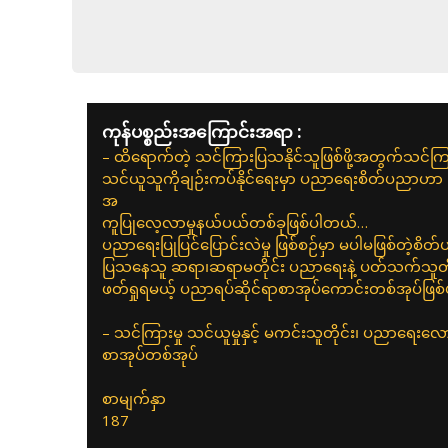
ကုန်ပစ္စည်းအကြောင်းအရာ :
– ထိရောက်တဲ့ သင်ကြားပြသနိုင်သူဖြစ်ဖို့အတွက်သင်က
သင်ယူသူကိုချဉ်းကပ်နိုင်ရေးမှာ ပညာရေးစိတ်ပညာဟာ
အ
ကူပြုလေ့လာမှုနယ်ပယ်တစ်ခုဖြစ်ပါတယ်…
ပညာရေးပြုပြင်ပြောင်းလဲမှု ဖြစ်စဉ်မှာ မပါမဖြစ်တဲ့စိတ
ပြသနေသူ ဆရာ၊ဆရာမတိုင်း ပညာရေးနဲ့ ပတ်သက်သူတိ
ဖတ်ရှုရမယ့် ပညာရပ်ဆိုင်ရာစာအုပ်ကောင်းတစ်အုပ်ဖြ
– သင်ကြားမှု သင်ယူမှုနှင့် မကင်းသူတိုင်း၊ ပညာရေးလေ
စာအုပ်တစ်အုပ်
စာမျက်နှာ
187