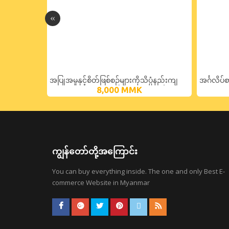
အပြုအမူနှင့်စိတ်ဖြစ်စဉ်များကိုသိပ္ပံနည်းကျ
အင်္ဂလိပ်
8,000
MMK
လေ့လာ
ဆောင်းပါ
ကျွန်တော်တို့အကြောင်း
You can buy everything inside. The one and only Best E-
commerce Website in Myanmar