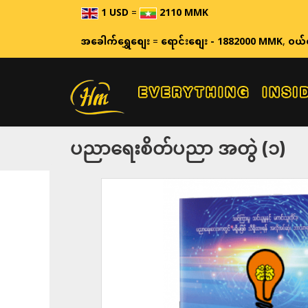
1 USD
=
2110 MMK
ဈေးနှုန်းမျာ
အခေါက်ရွှေစျေး
=
ရောင်းစျေး - 1882000 MMK
,
ဝယ်
ပညာရေးစိတ်ပညာ အတွဲ (၁)