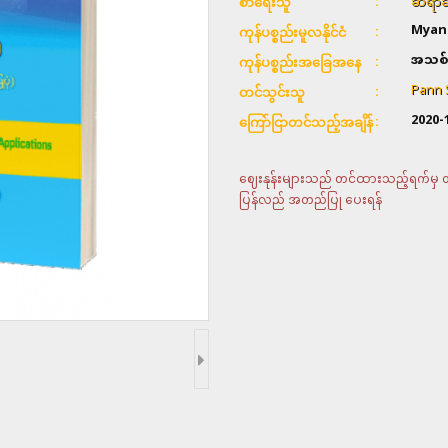
ဆရာခန
စာရေးသူ
Myan
ကုန်ပစ္စည်းမူလနိုင်ငံ
အသစ်
ကုန်ပစ္စည်းအခြေအနေ
Pann 
တင်သွင်းသူ
2020-
ကြော်ငြာတင်သည့်အချိန်
ဈေးနုန်းများသည် တင်ထားသည့်ရက်မှ တစ်
ပြန်လည် အတည်ပြု ပေးရန်