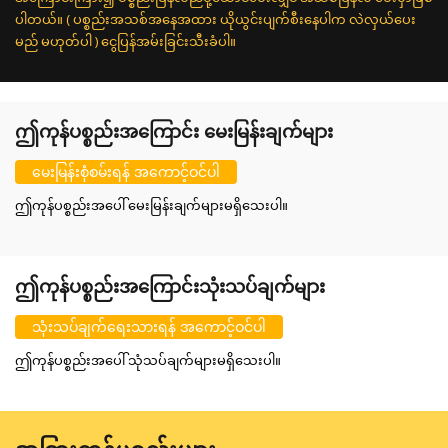
ပါတယ်။ ( ပစ္စည်းအသစ်အနေအထား ယိုယွင်းပျက်စီးနေပါက လဲလှယ်ပေး
မည် မဟုတ်ပါ ) ငွေပြန်အမ်းခြင်းသီးခံပါ။
ဤကုန်ပစ္စည်းအကြောင်း မေးမြန်းချက်များ
မေးမြန်းစုံစမ်းရန် အကောင့်ဝင်ပါ
ဤကုန်ပစ္စည်းအပေါ် မေးမြန်းချက်များမရှိသေးပါ။
ဤကုန်ပစ္စည်းအကြောင်းသုံးသပ်ချက်များ
သုံးသပ်ချက်ရေးသားရန် အကောင့်ဝင်ပါ
ဤကုန်ပစ္စည်းအပေါ် သုံသပ်ချက်များမရှိသေးပါ။