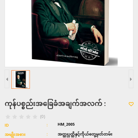
ကုန်ပစ္စည်းအခြေခံအချက်အလက် :
(0)
HM_2005
ID
အတ္ထုပ္ပတ္တိနှင့်ကိုယ်တွေ့မှတ်တမ်း
အမျိုးအစား