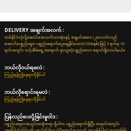
DELIVERY အချက်အလက် :
တစ်နိုင်ငံလုံးပို့ဆောင်ခအသက်သာဆုံးနှင့် အရွယ်အစား (၂ပေပတ်လည်
အောက်)ပစ္စည်းများ ပစ္စည်းရောက်ငွေချေနိုင်သော(CODစနစ်) ဖြင့် 3 ရက်မှ 10
ရက်အတွင်း သင့်အိမ်ရှေ့အရောက် မှာယူတဲ့ပစ္စည်းလေး ရောက်ရှိလာပါမယ်။
ဘယ်လို၀ယ်ရမလဲ :
ကြည့်ရန်ဤနေရာကိုနှိပ်ပါ
ဘယ်လိုရောင်းရမလဲ :
ကြည့်ရန်ဤနေရာကိုနှိပ်ပါ
ပြန်လည်ပေးပို့ခြင်းမူဝါဒ :
ပစ္စည်းအမှားအယွင်းတစုံတရာ ရှိပါက ပစ္စည်းရောက်ရှိပြီး တရက်အတွင်း
အကြောင်းကြား၍ ပစ္စည်းပြန်လည်ပို့ဆောင်ပေးလျှင် အသစ်ပြန်လဲ ပေးမှာဖြစ်