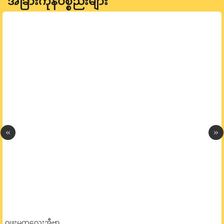
အခြားကုန်ပစ္စည်းများ
ဂျူးမကလေးအီဗာ