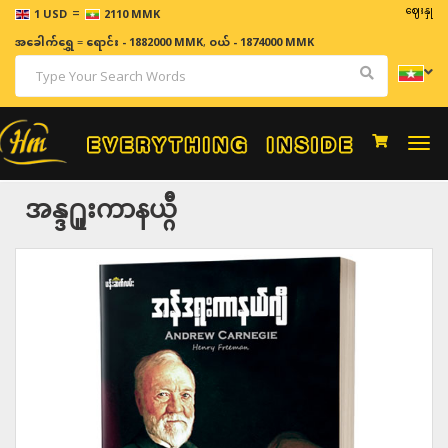
=
ဈေးနှုန်းများသ
1 USD
2110 MMK
အခေါက်ရွှေ
=
ရောင်း - 1882000 MMK
,
ဝယ် - 1874000 MMK
Togg
navi
အန္ဒ႐ူးကာနယ္ဂ်ီ