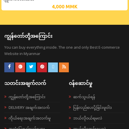
4,000
MMK
ကျွန်တော်တို့အကြောင်း
You can buy everything inside. The one and only Best E-commerce
Website in Myanmar
သတင်းအချက်လက်
ဝန်ဆောင်မှု
ကျွန်တော်တို့အကြောင်း
ဆက်သွယ်ရန်
DELIVERY အချက်အလက်
ပြန်လည်ပေးပို့ခြင်းမူဝါဒ
ကိုယ်ရေးအချက်အလက်မူ
ဘယ်လို၀ယ်ရမလဲ
အသုံးပြုစည်းမျဉ်းများ
ဘယ်လိုရောင်းရမလဲ