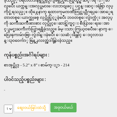
ခဲ့သည့္ ပရဟိတဒါနရွင္တစ္ဦးျဖစ္သည္။ငယ္ရြယ္စဥ္ ဆင္းရဲ ႏံုခ်ာ
လွၿပီး ယက္ကန္းအလုပ္သမားေလးဘဝျဖင့္ ပင္ပန္းဆင္းရဲစြာ လုပ္
ကိုင္ခဲ့ရသည့္။ ထို႔ေနာက္ ရထားကုမၸဏီတြင္တယ္လီဂရပ္ေအာ္ပေရ
တာတစ္ေယာက္အျဖစ္ လုပ္ကိုင္ခြင့္ရခဲ့ၿပီး ဘ၀တစ္ေလွ်ာက္လံုး အလုပ္
ကို ႀကိဳးႀကိဳးစားစား လုပ္ကိုင္ေဆာင္ရြက္ရင္း စီးပြားေရးေအာ
င္ျမင္မႈႀကီးက်ယ္စြာရရွိခဲ့သည္။ ခ်မ္းသာႂကြယ္ဝၿပီးေနာက္ ေ
ငြေၾကးမ်ားစြာ လွဴဒါန္းခဲ့ၿပီး ေသဆံုးခ်ိန္တါင္ ေဒၚလာသ
န္း၃၀၀ေက်ာ္ စြန္႕လႊတ္လွဴဒါန္သြားခဲ့သည္။
ကုန်ပစ္စည်းအင်္ဂါရပ်များ :
စာအုပ္ဆိုဒ္ - 5.2" x 8" ၊ စာမ်က္ႏွာ - 214
ပါဝင်သည့်ပစ္စည်းများ :
-
အခုဝယ်မယ်
စျေးဝယ်ခြင်းထဲသို့