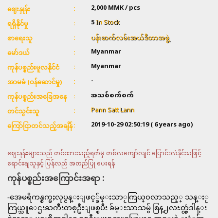
2,000
MMK / pcs
ဈေးနှုန်း
5
In Stock
ရရှိနိုင်မှု
ပန်းဆက်လမ်းအယ်ဒီတာအဖွဲ့
စာရေးသူ
Myanmar
မော်ဒယ်
Myanmar
ကုန်ပစ္စည်းမူလနိုင်ငံ
-
အာမခံ (ဝန်ဆောင်မှု)
အသစ်စက်စက်
ကုန်ပစ္စည်းအခြေအနေ
Pann Satt Lann
တင်သွင်းသူ
2019-10-29 02:50:19
( 6 years ago)
ကြော်ငြာတင်သည့်အချိန်
ဈေးနုန်းများသည် တင်ထားသည့်ရက်မှ တစ်လကျော်လျင် ပြောင်းလဲနိုင်သဖြင့်
ရောင်းချသူနှင့် ပြန်လည် အတည်ပြု ပေးရန်
ကုန်ပစ္စည်းအကြောင်းအရာ :
-အေမရိကန္စက္မႈလုပ္ငန္းျဖင့္ခ်မ္းသာႂကြယ္၀လာသည့္ သန္းႂ
ကြယ္သူေဌးႀကီးတစ္ဦးျဖစ္ၿပီး ခ်မ္းသာသမွ် စြန္႕လႊတ္လွဴဒါန္း