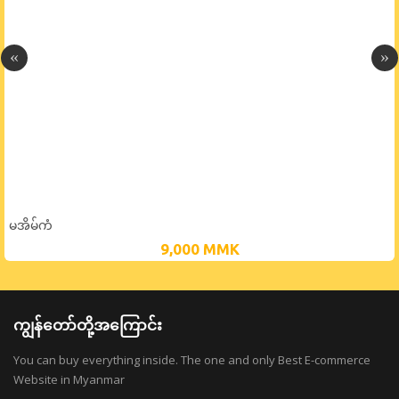
မအိမ်ကံ
9,000
MMK
ကျွန်တော်တို့အကြောင်း
You can buy everything inside. The one and only Best E-commerce
Website in Myanmar