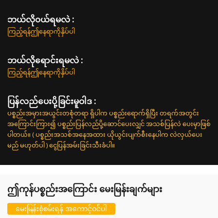
ဘယ်လို၀ယ်ရမလဲ :
ကြည့်ရန်ဤနေရာကိုနှိပ်ပါ
ဘယ်လိုရောင်းရမလဲ :
ကြည့်ရန်ဤနေရာကိုနှိပ်ပါ
ပြန်လည်ပေးပို့ခြင်းမူဝါဒ :
ပစ္စည်းအမှားအယွင်းတစုံတရာ ရှိပါက ပစ္စည်းရောက်ရှိပြီး တရက်အတွင်း
အကြောင်းကြား၍ ပစ္စည်းပြန်လည်ပို့ဆောင်ပေးလျှင် အသစ်ပြန်လဲ ပေးမှာဖြစ်
ပါတယ်။ ( ပစ္စည်းအသစ်အနေအထား ယိုယွင်းပျက်စီးနေပါက လဲလှယ်ပေး
မည် မဟုတ်ပါ ) ငွေပြန်အမ်းခြင်းသီးခံပါ။
ဤကုန်ပစ္စည်းအကြောင်း မေးမြန်းချက်များ
မေးမြန်းစုံစမ်းရန် အကောင့်ဝင်ပါ