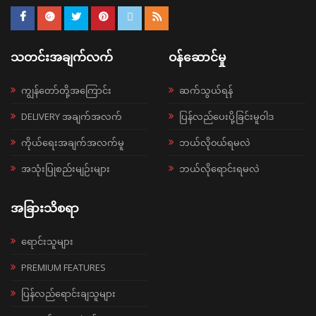
သတင်းအချက်လက်
ဝန်ဆောင်မှု
ကျွန်တော်တို့အကြောင်း
ဆက်သွယ်ရန်
DELIVERY အချက်အလက်
ပြန်လည်ပေးပို့ခြင်းမူဝါဒ
ကိုယ်ရေးအချက်အလက်မူ
ဘယ်လို၀ယ်ရမလဲ
အသုံးပြုစည်းမျဉ်းများ
ဘယ်လိုရောင်းရမလဲ
အခြားသိစရာ
ရောင်းသူများ
PREMIUM FEATURES
ပြန်လည်ရောင်းချသူများ