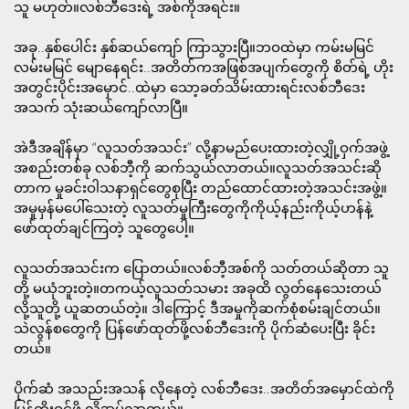
သူ မဟုတ်။လစ်ဘီဒေးရဲ့ အစ်ကိုအရင်း။
အခု..နှစ်ပေါင်း နှစ်ဆယ်ကျော် ကြာသွားပြီ။ဘဝထဲမှာ ကမ်းမမြင်
လမ်းမမြင် မျောနေရင်း..အတိတ်ကအဖြစ်အပျက်တွေကို စိတ်ရဲ့ ဟိုး
အတွင်းပိုင်းအမှောင်..ထဲမှာ သော့ခတ်သိမ်းထားရင်းလစ်ဘီဒေး
အသက် သုံးဆယ်ကျော်လာပြီ။
အဲဒီအချိန်မှာ “လူသတ်အသင်း” လို့နာမည်ပေးထားတဲ့လျှို့ဝှက်အဖွဲ့
အစည်းတစ်ခု လစ်ဘီ့ကို ဆက်သွယ်လာတယ်။လူသတ်အသင်းဆို
တာက မှုခင်းဝါသနာရှင်တွေစုပြီး တည်ထောင်ထားတဲ့အသင်းအဖွဲ့။
အမှုမှန်မပေါ်သေးတဲ့ လူသတ်မှုကြီးတွေကိုကိုယ့်နည်းကိုယ့်ဟန်နဲ့
ဖော်ထုတ်ချင်ကြတဲ့ သူတွေပေါ့။
လူသတ်အသင်းက ပြောတယ်။လစ်ဘီ့အစ်ကို သတ်တယ်ဆိုတာ သူ
တို့ မယုံဘူးတဲ့။တကယ့်လူသတ်သမား အခုထိ လွတ်နေသေးတယ်
လို့သူတို့ ယူဆတယ်တဲ့။ ဒါကြောင့် ဒီအမှုကိုဆက်စုံစမ်းချင်တယ်။
သဲလွန်စတွေကို ပြန်ဖော်ထုတ်ဖို့လစ်ဘီဒေးကို ပိုက်ဆံပေးပြီး ခိုင်း
တယ်။
ပိုက်ဆံ အသည်းအသန် လိုနေတဲ့ လစ်ဘီဒေး..အတိတ်အမှောင်ထဲကို
ပြန်တိုးဝင်ဖို့ လိုအပ်လာတယ်။