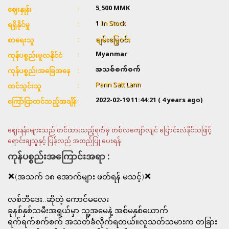
5,500
MMK
ဈေးနှုန်း
1
In Stock
ရရှိနိုင်မှု
ချမ်းမြေ့ဝင်း
စာရေးသူ
Myanmar
ကုန်ပစ္စည်းမူလနိုင်ငံ
အသစ်စက်စက်
ကုန်ပစ္စည်းအခြေအနေ
Pann Satt Lann
တင်သွင်းသူ
2022-02-19 11:44:21
( 4 years ago)
ကြော်ငြာတင်သည့်အချိန်
ဈေးနုန်းများသည် တင်ထားသည့်ရက်မှ တစ်လကျော်လျင် ပြောင်းလဲနိုင်သဖြင့်
ရောင်းချသူနှင့် ပြန်လည် အတည်ပြု ပေးရန်
ကုန်ပစ္စည်းအကြောင်းအရာ :
❌(အသက် ၁၈ အောက်များ ဖတ်ရန် မသင့်)❌
လစ်ဘီဒေး..ဆိုတဲ့ ကောင်မလေး
ခုနစ်နှစ်သမီးအရွယ်မှာ သူ့အမေနဲ့ အစ်မနှစ်ယောက်
ရက်ရက်စက်စက် အသတ်ခံလိုက်ရတယ်။လူသတ်သမားက တခြား