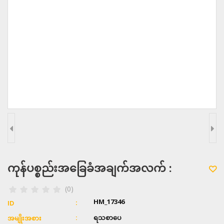
ကုန်ပစ္စည်းအခြေခံအချက်အလက် :
(0)
HM_17346
ID
ရသစာပေ
အမျိုးအစား