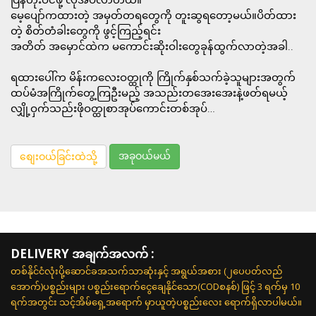
မေ့ပျော်ကထားတဲ့ အမှတ်တရတွေကို တူးဆွရတော့မယ်။ပိတ်ထား
တဲ့ စိတ်တံခါးတွေကို ဖွင့်ကြည့်ရင်း
အတိတ် အမှောင်ထဲက မကောင်းဆိုးဝါးတွေခုန်ထွက်လာတဲ့အခါ..
ရထားပေါ်က မိန်းကလေးဝတ္ထုကို ကြိုက်နှစ်သက်ခဲ့သူများအတွက်
ထပ်မံအကြိုက်တွေ့ကြဦးမည့် အသည်းတအေးအေးနဲ့ဖတ်ရမယ့်
လျှို့ဝှက်သည်းဖိုဝတ္ထုစာအုပ်ကောင်းတစ်အုပ်…
အခုဝယ်မယ်
စျေးဝယ်ခြင်းထဲသို့
DELIVERY အချက်အလက် :
တစ်နိုင်ငံလုံးပို့ဆောင်ခအသက်သာဆုံးနှင့် အရွယ်အစား (၂ပေပတ်လည်
အောက်)ပစ္စည်းများ ပစ္စည်းရောက်ငွေချေနိုင်သော(CODစနစ်) ဖြင့် 3 ရက်မှ 10
ရက်အတွင်း သင့်အိမ်ရှေ့အရောက် မှာယူတဲ့ပစ္စည်းလေး ရောက်ရှိလာပါမယ်။