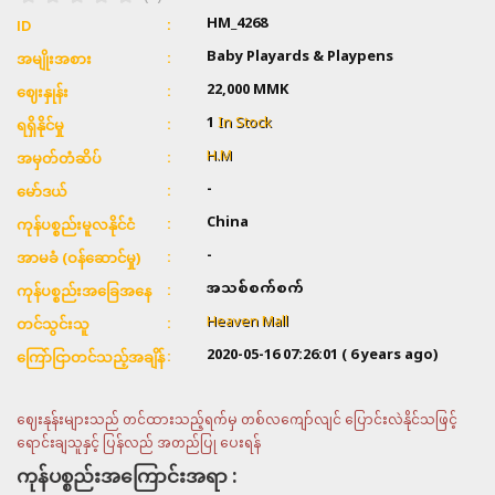
HM_4268
ID
Baby Playards & Playpens
အမျိုးအစား
22,000
MMK
ဈေးနှုန်း
1
In Stock
ရရှိနိုင်မှု
H.M
အမှတ်တံဆိပ်
-
မော်ဒယ်
China
ကုန်ပစ္စည်းမူလနိုင်ငံ
-
အာမခံ (ဝန်ဆောင်မှု)
အသစ်စက်စက်
ကုန်ပစ္စည်းအခြေအနေ
Heaven Mall
တင်သွင်းသူ
2020-05-16 07:26:01
( 6 years ago)
ကြော်ငြာတင်သည့်အချိန်
ဈေးနုန်းများသည် တင်ထားသည့်ရက်မှ တစ်လကျော်လျင် ပြောင်းလဲနိုင်သဖြင့်
ရောင်းချသူနှင့် ပြန်လည် အတည်ပြု ပေးရန်
ကုန်ပစ္စည်းအကြောင်းအရာ :