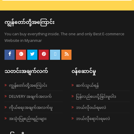
ကျွန်တော်တို့အကြောင်း
You can buy everything inside. The one and only Best E-commerce
Website in Myanmar
သတင်းအချက်လက်
ဝန်ဆောင်မှု
ကျွန်တော်တို့အကြောင်း
ဆက်သွယ်ရန်
DELIVERY အချက်အလက်
ပြန်လည်ပေးပို့ခြင်းမူဝါဒ
ကိုယ်ရေးအချက်အလက်မူ
ဘယ်လို၀ယ်ရမလဲ
အသုံးပြုစည်းမျဉ်းများ
ဘယ်လိုရောင်းရမလဲ