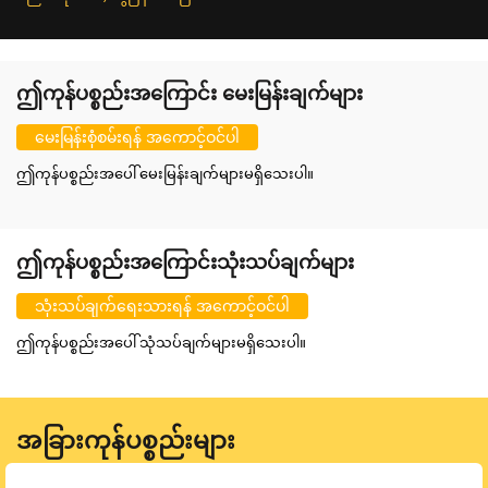
ဤကုန်ပစ္စည်းအကြောင်း မေးမြန်းချက်များ
မေးမြန်းစုံစမ်းရန် အကောင့်ဝင်ပါ
ဤကုန်ပစ္စည်းအပေါ် မေးမြန်းချက်များမရှိသေးပါ။
ဤကုန်ပစ္စည်းအကြောင်းသုံးသပ်ချက်များ
သုံးသပ်ချက်ရေးသားရန် အကောင့်ဝင်ပါ
ဤကုန်ပစ္စည်းအပေါ် သုံသပ်ချက်များမရှိသေးပါ။
အခြားကုန်ပစ္စည်းများ