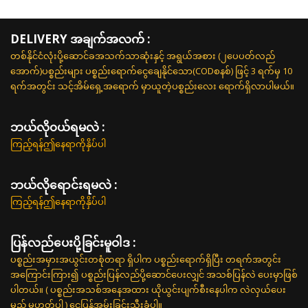
DELIVERY အချက်အလက် :
တစ်နိုင်ငံလုံးပို့ဆောင်ခအသက်သာဆုံးနှင့် အရွယ်အစား (၂ပေပတ်လည်
အောက်)ပစ္စည်းများ ပစ္စည်းရောက်ငွေချေနိုင်သော(CODစနစ်) ဖြင့် 3 ရက်မှ 10
ရက်အတွင်း သင့်အိမ်ရှေ့အရောက် မှာယူတဲ့ပစ္စည်းလေး ရောက်ရှိလာပါမယ်။
ဘယ်လို၀ယ်ရမလဲ :
ကြည့်ရန်ဤနေရာကိုနှိပ်ပါ
ဘယ်လိုရောင်းရမလဲ :
ကြည့်ရန်ဤနေရာကိုနှိပ်ပါ
ပြန်လည်ပေးပို့ခြင်းမူဝါဒ :
ပစ္စည်းအမှားအယွင်းတစုံတရာ ရှိပါက ပစ္စည်းရောက်ရှိပြီး တရက်အတွင်း
အကြောင်းကြား၍ ပစ္စည်းပြန်လည်ပို့ဆောင်ပေးလျှင် အသစ်ပြန်လဲ ပေးမှာဖြစ်
ပါတယ်။ ( ပစ္စည်းအသစ်အနေအထား ယိုယွင်းပျက်စီးနေပါက လဲလှယ်ပေး
မည် မဟုတ်ပါ ) ငွေပြန်အမ်းခြင်းသီးခံပါ။