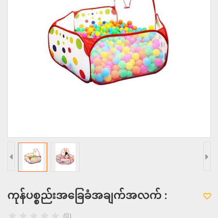
ကုန်ပစ္စည်းအခြေခံအချက်အလက် :
(0)