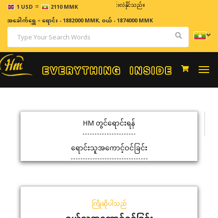
=
ဈေးနှုန်းများသည် အချိန်နှင့် အမျှပြောင်းလဲနိုင်သည်။
1 USD
2110 MMK
အခေါက်ရွှေ
=
ရောင်း - 1882000 MMK
,
ဝယ် - 1874000 MMK
Togg
navi
HM တွင်ရောင်းရန်
ရောင်းသူအကောင့်ဝင်ခြင်း
ကြိုဆိုပါသည်