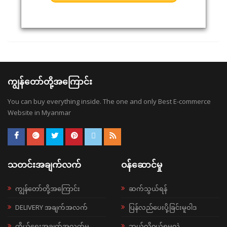
ကျွန်တော်တို့အကြောင်း
You can buy everything inside. The one and only Best E-commerce
Website in Myanmar
သတင်းအချက်လက်
ဝန်ဆောင်မှု
ကျွန်တော်တို့အကြောင်း
ဆက်သွယ်ရန်
DELIVERY အချက်အလက်
ပြန်လည်ပေးပို့ခြင်းမူဝါဒ
ကိုယ်ရေးအချက်အလက်မူ
ဘယ်လို၀ယ်ရမလဲ