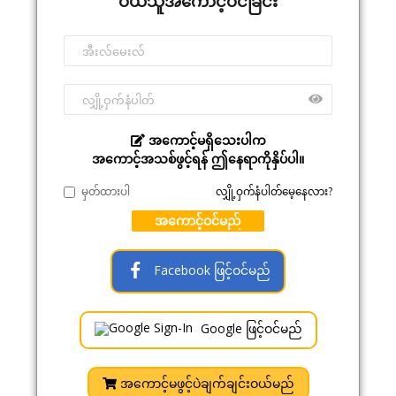
ဝယ်သူအကောင့်ဝင်ခြင်း
အကောင့်မရှိသေးပါက
အကောင့်အသစ်ဖွင့်ရန် ဤနေရာကိုနှိပ်ပါ။
မှတ်ထားပါ
လျှို့ဝှက်နံပါတ်မေ့နေလား?
အကောင့်ဝင်မည်
Facebook ဖြင့်ဝင်မည်
Google ဖြင့်ဝင်မည်
အကောင့်မဖွင့်ပဲချက်ချင်းဝယ်မည်