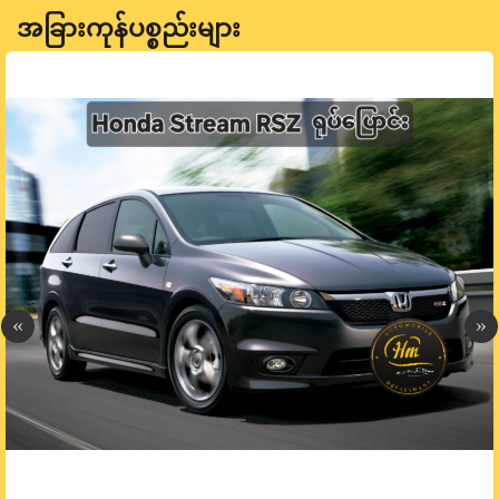
အခြားကုန်ပစ္စည်းများ