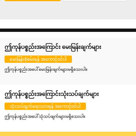
ဤကုန်ပစ္စည်းအကြောင်း မေးမြန်းချက်များ
မေးမြန်းစုံစမ်းရန် အကောင့်ဝင်ပါ
ဤကုန်ပစ္စည်းအပေါ် မေးမြန်းချက်များမရှိသေးပါ။
ဤကုန်ပစ္စည်းအကြောင်းသုံးသပ်ချက်များ
သုံးသပ်ချက်ရေးသားရန် အကောင့်ဝင်ပါ
ဤကုန်ပစ္စည်းအပေါ် သုံသပ်ချက်များမရှိသေးပါ။