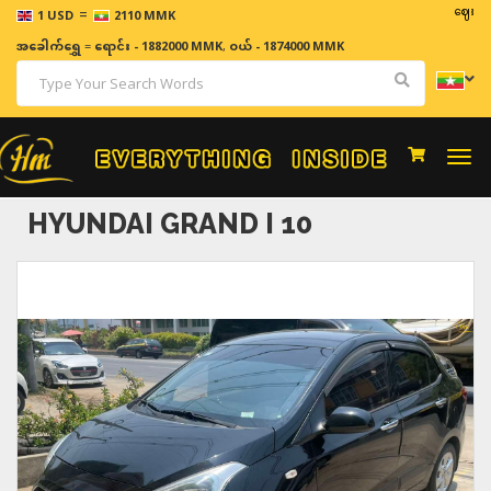
=
ဈေးနှုန်းများသ
1 USD
2110 MMK
အခေါက်ရွှေ
=
ရောင်း - 1882000 MMK
,
ဝယ် - 1874000 MMK
Togg
navi
HYUNDAI GRAND I 10