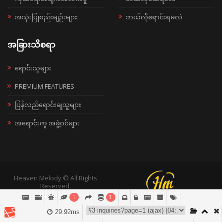
အသုံးပြုစည်းမျဉ်းများ
ဘယ်လိုရောင်းရမလဲ
အခြားသိစရာ
ရောင်းသူများ
PREMIUM FEATURES
ပြန်လည်ရောင်းချသူများ
အရောင်းကူ အဖွဲ့ဝင်များ
Heaven Melody © All Rights
Reserved.
1
1
29.92ms