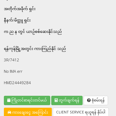
အတိုက်အခိုက် ရှင်း
နီနက်/မိတ္တူ ရှင်း
က.ည.န တွင် ယာဉ်စစ်ဆေးနိုင်သည်
ရန်ကုန်မြို့အတွင်း ကားကြည်နိုင် သည်
3R/7412
No IMA err
HMD24449284
ကြိုတင်စာရင်းတင်မယ်
တွက်ချက်ရန်
စုံစမ်းရန်
CLIENT SERVICE ရယူရန် နှိပ်ပါ
ကားချေးငွေ အကြောင်း