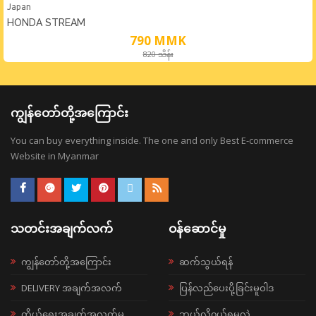
Japan
HONDA STREAM
790
MMK
820 သိန်း
ကျွန်တော်တို့အကြောင်း
You can buy everything inside. The one and only Best E-commerce
Website in Myanmar
သတင်းအချက်လက်
ဝန်ဆောင်မှု
ကျွန်တော်တို့အကြောင်း
ဆက်သွယ်ရန်
DELIVERY အချက်အလက်
ပြန်လည်ပေးပို့ခြင်းမူဝါဒ
ကိုယ်ရေးအချက်အလက်မူ
ဘယ်လို၀ယ်ရမလဲ