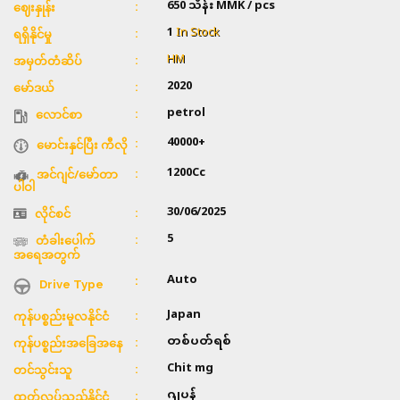
650 သိန်း
MMK / pcs
ဈေးနှုန်း
1
In Stock
ရရှိနိုင်မှု
HM
အမှတ်တံဆိပ်
2020
မော်ဒယ်
petrol
လောင်စာ
40000+
မောင်းနှင်ပြီး ကီလို
1200Cc
အင်ဂျင်/မော်တာ
ပါဝါ
30/06/2025
လိုင်စင်
5
တံခါးပေါက်
အရေအတွက်
Auto
Drive Type
Japan
ကုန်ပစ္စည်းမူလနိုင်ငံ
တစ်ပတ်ရစ်
ကုန်ပစ္စည်းအခြေအနေ
Chit mg
တင်သွင်းသူ
ဂျပန်
ထုတ်လုပ်သည့်နိုင်ငံ