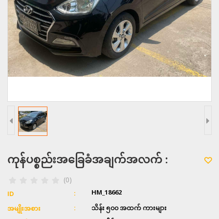
ကုန်ပစ္စည်းအခြေခံအချက်အလက် :
(0)
HM_18662
ID
သိန်း ၅၀၀ အထက် ကားများ
အမျိုးအစား