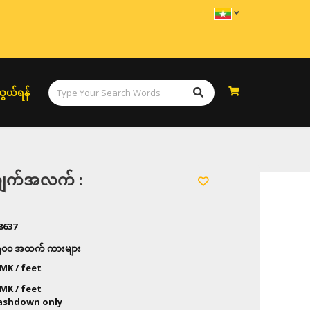
ွယ်ရန်
အချက်အလက် :
8637
 ၅၀၀ အထက် ကားများ
MK / feet
MK / feet
Cashdown only