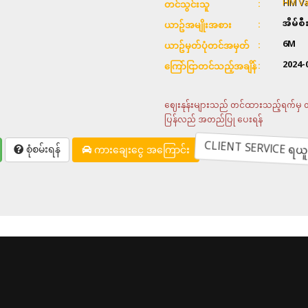
HM Va
တင်သွင်းသူ
အိမ်စ
ယာဥ်အမျိုးအစား
6M
ယာဥ်မှတ်ပုံတင်အမှတ်
2024-
ကြော်ငြာတင်သည့်အချိန်
ဈေးနုန်းများသည် တင်ထားသည့်ရက်မှ တစ်
ပြန်လည် အတည်ပြု ပေးရန်
CLIENT SERVICE ရယူရန
စုံစမ်းရန်
ကားချေးငွေ အကြောင်း