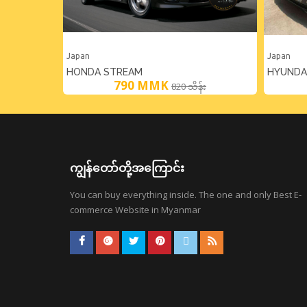
Japan
Japan
HONDA STREAM
HYUNDAI
790
MMK
820 သိန်း
K
ကျွန်တော်တို့အကြောင်း
You can buy everything inside. The one and only Best E-
commerce Website in Myanmar