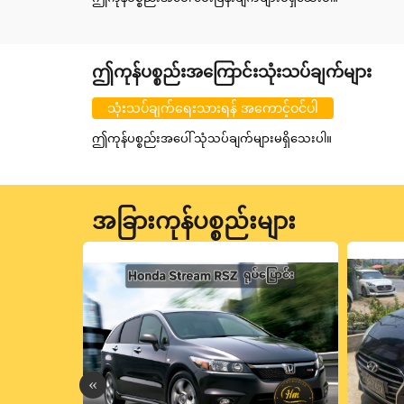
ဤကုန်ပစ္စည်းအကြောင်းသုံးသပ်ချက်များ
သုံးသပ်ချက်ရေးသားရန် အကောင့်ဝင်ပါ
ဤကုန်ပစ္စည်းအပေါ် သုံသပ်ချက်များမရှိသေးပါ။
အခြားကုန်ပစ္စည်းများ