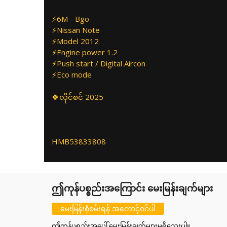
⚡6M - Bgo
⚡Nissan Note
⚡Model 2012
⚡Engine power 1.2
⚡Push start / Digital Aircon
⚡Eco mode
🍀လိုင်စင် 2025
HMB53833808
ဤကုန်ပစ္စည်းအကြောင်း မေးမြန်းချက်များ
မေးမြန်းစုံစမ်းရန် အကောင့်ဝင်ပါ
ဤကုန်ပစ္စည်းအပေါ် မေးမြန်းချက်များမရှိသေးပါ။