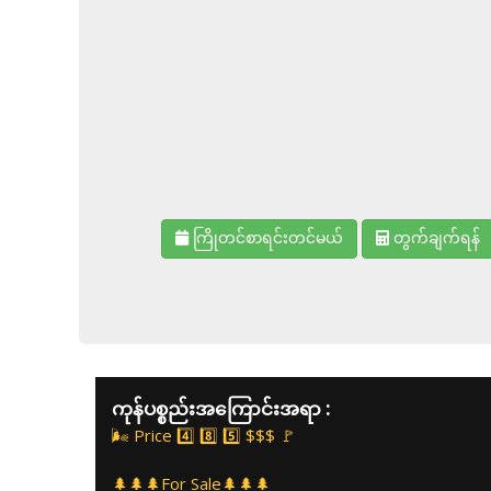
ကြိုတင်စာရင်းတင်မယ်
တွက်ချက်ရန်
ကုန်ပစ္စည်းအကြောင်းအရာ :
🌬️ Price 4️⃣ 8️⃣ 5️⃣ $$$ 🚩
🌲🌲🌲For Sale🌲🌲🌲