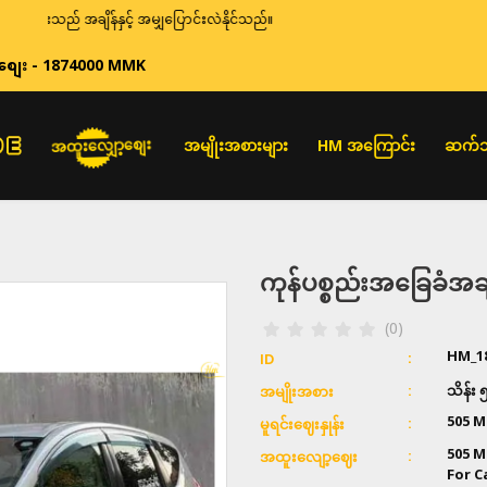
ည် အချိန်နှင့် အမျှပြောင်းလဲနိုင်သည်။
စျေး - 1874000 MMK
အထူးလျှော့စျေး
အမျိုးအစားများ
HM အကြောင်း
ဆက်သ
ကုန်ပစ္စည်းအခြေခံ
(0)
HM_1
ID
သိန်း
အမျိုးအစား
505 M
မူရင်းဈေးနှုန်း
505 M
အထူးလျော့ဈေး
For 