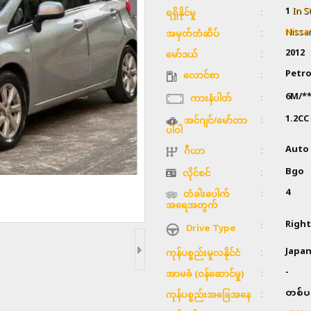
1
In S
ရရှိနိုင်မှု
Nissa
အမှတ်တံဆိပ်
2012
မော်ဒယ်
Petro
လောင်စာ
6M/*
ကားနံပါတ်
1.2CC
အင်ဂျင်/မော်တာ
ပါဝါ
Auto
ဂီယာ
Bgo
လိုင်စင်
4
တံခါးပေါက်
အရေအတွက်
Right
Drive Type
Japa
ကုန်ပစ္စည်းမူလနိုင်ငံ
-
အာမခံ (ဝန်ဆောင်မှု)
တစ်ပ
ကုန်ပစ္စည်းအခြေအနေ