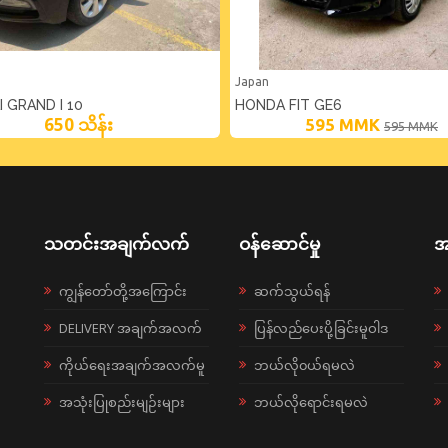
Japan
 GRAND I 10
HONDA FIT GE6
650 သိန်း
595
MMK
595
MMK
သတင်းအချက်လက်
ဝန်ဆောင်မှု
အ
ကျွန်တော်တို့အကြောင်း
ဆက်သွယ်ရန်
DELIVERY အချက်အလက်
ပြန်လည်ပေးပို့ခြင်းမူဝါဒ
ကိုယ်ရေးအချက်အလက်မူ
ဘယ်လို၀ယ်ရမလဲ
အသုံးပြုစည်းမျဉ်းများ
ဘယ်လိုရောင်းရမလဲ