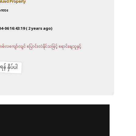
lued Property
ီးကား
04-06 16:43:19
( 2 years ago)
လကျော်လျင် ပြောင်းလဲနိုင်သဖြင့် ရောင်းချသူနှင့်
် နှိပ်ပါ