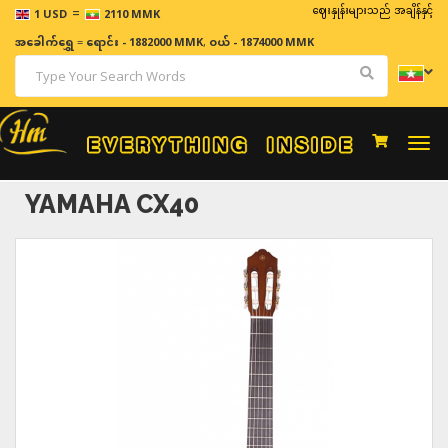
=
ဈေးနှုန်းများသည် အချိန်နှင့် အမျှပြေ
1 USD
2110 MMK
အခေါက်ရွှေ
=
ရောင်း - 1882000 MMK
,
ဝယ် - 1874000 MMK
Togg
navi
YAMAHA CX40