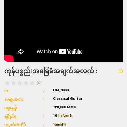
ကုန်ပစ္စည်းအခြေခံအချက်အလက် :
(0)
HM_9008
ID
Classical Guitar
အမျိုးအစား
280,000
MMK
ဈေးနှုန်း
10
In Stock
ရရှိနိုင်မှု
Yamaha
အမှတ်တံဆိပ်