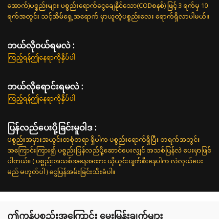
အောက်)ပစ္စည်းများ ပစ္စည်းရောက်ငွေချေနိုင်သော(CODစနစ်) ဖြင့် 3 ရက်မှ 10
ရက်အတွင်း သင့်အိမ်ရှေ့အရောက် မှာယူတဲ့ပစ္စည်းလေး ရောက်ရှိလာပါမယ်။
ဘယ်လို၀ယ်ရမလဲ :
ကြည့်ရန်ဤနေရာကိုနှိပ်ပါ
ဘယ်လိုရောင်းရမလဲ :
ကြည့်ရန်ဤနေရာကိုနှိပ်ပါ
ပြန်လည်ပေးပို့ခြင်းမူဝါဒ :
ပစ္စည်းအမှားအယွင်းတစုံတရာ ရှိပါက ပစ္စည်းရောက်ရှိပြီး တရက်အတွင်း
အကြောင်းကြား၍ ပစ္စည်းပြန်လည်ပို့ဆောင်ပေးလျှင် အသစ်ပြန်လဲ ပေးမှာဖြစ်
ပါတယ်။ ( ပစ္စည်းအသစ်အနေအထား ယိုယွင်းပျက်စီးနေပါက လဲလှယ်ပေး
မည် မဟုတ်ပါ ) ငွေပြန်အမ်းခြင်းသီးခံပါ။
ဤကုန်ပစ္စည်းအကြောင်း မေးမြန်းချက်များ