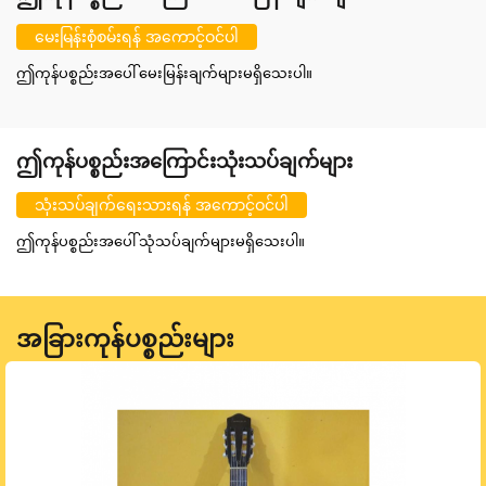
မေးမြန်းစုံစမ်းရန် အကောင့်ဝင်ပါ
ဤကုန်ပစ္စည်းအပေါ် မေးမြန်းချက်များမရှိသေးပါ။
ဤကုန်ပစ္စည်းအကြောင်းသုံးသပ်ချက်များ
သုံးသပ်ချက်ရေးသားရန် အကောင့်ဝင်ပါ
ဤကုန်ပစ္စည်းအပေါ် သုံသပ်ချက်များမရှိသေးပါ။
အခြားကုန်ပစ္စည်းများ