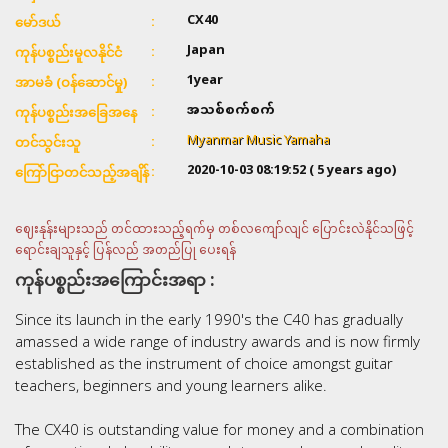
CX40
မော်ဒယ်
Japan
ကုန်ပစ္စည်းမူလနိုင်ငံ
1year
အာမခံ (ဝန်ဆောင်မှု)
အသစ်စက်စက်
ကုန်ပစ္စည်းအခြေအနေ
Myanmar Music Yamaha
တင်သွင်းသူ
2020-10-03 08:19:52
( 5 years ago)
ကြော်ငြာတင်သည့်အချိန်
ဈေးနုန်းများသည် တင်ထားသည့်ရက်မှ တစ်လကျော်လျင် ပြောင်းလဲနိုင်သဖြင့်
ရောင်းချသူနှင့် ပြန်လည် အတည်ပြု ပေးရန်
ကုန်ပစ္စည်းအကြောင်းအရာ :
Since its launch in the early 1990's the C40 has gradually
amassed a wide range of industry awards and is now firmly
established as the instrument of choice amongst guitar
teachers, beginners and young learners alike.
The CX40 is outstanding value for money and a combination