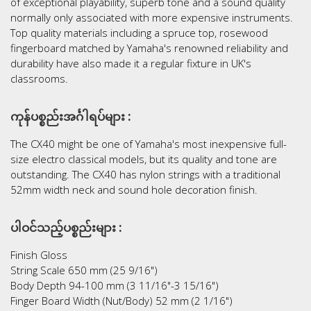
of exceptional playability, superb tone and a sound quality
normally only associated with more expensive instruments.
Top quality materials including a spruce top, rosewood
fingerboard matched by Yamaha's renowned reliability and
durability have also made it a regular fixture in UK's
classrooms.
ကုန်ပစ္စည်းအင်္ဂါရပ်များ :
The CX40 might be one of Yamaha's most inexpensive full-
size electro classical models, but its quality and tone are
outstanding. The CX40 has nylon strings with a traditional
52mm width neck and sound hole decoration finish.
ပါဝင်သည့်ပစ္စည်းများ :
Finish Gloss
String Scale 650 mm (25 9/16")
Body Depth 94-100 mm (3 11/16"-3 15/16")
Finger Board Width (Nut/Body) 52 mm (2 1/16")