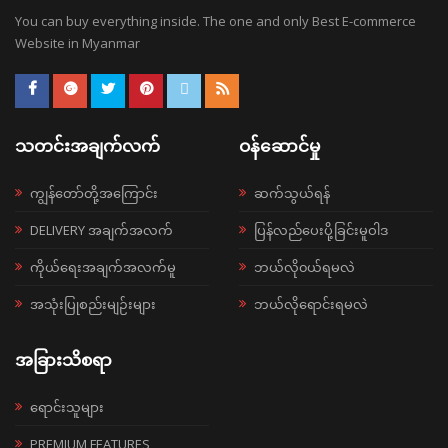
You can buy everything inside. The one and only Best E-commerce
Website in Myanmar
သတင်းအချက်လက်
ဝန်ဆောင်မှု
ကျွန်တော်တို့အကြောင်း
ဆက်သွယ်ရန်
DELIVERY အချက်အလက်
ပြန်လည်ပေးပို့ခြင်းမူဝါဒ
ကိုယ်ရေးအချက်အလက်မူ
ဘယ်လို၀ယ်ရမလဲ
အသုံးပြုစည်းမျဉ်းများ
ဘယ်လိုရောင်းရမလဲ
အခြားသိစရာ
ရောင်းသူများ
PREMIUM FEATURES