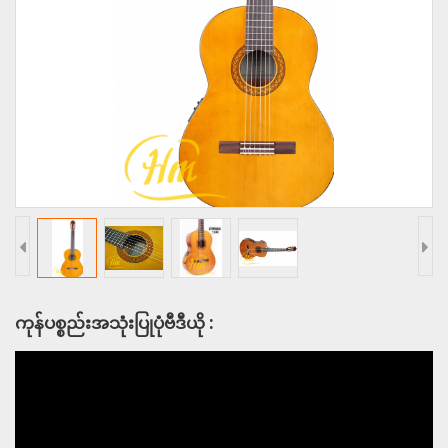
ကုန်ပစ္စည်းအသုံးပြုပုံဗီဒီယို :