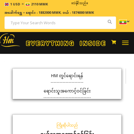
=
ဈေးနှုန်းများသည် အချိန်နှင့် အမျှပြောင်းလဲနိုင်သည်။
1 USD
2110 MMK
အခေါက်ရွှေ
=
ရောင်း - 1882000 MMK
,
ဝယ် - 1874000 MMK
Togg
navi
HM တွင်ရောင်းရန်
ရောင်းသူအကောင့်ဝင်ခြင်း
ကြိုဆိုပါသည်