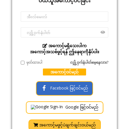
ဝယ်သူအကောင့်ဝင်ခြင်း
အကောင့်မရှိသေးပါက
အကောင့်အသစ်ဖွင့်ရန် ဤနေရာကိုနှိပ်ပါ။
မှတ်ထားပါ
လျှို့ဝှက်နံပါတ်မေ့နေလား?
အကောင့်ဝင်မည်
Facebook ဖြင့်ဝင်မည်
Google ဖြင့်ဝင်မည်
အကောင့်မဖွင့်ပဲချက်ချင်းဝယ်မည်