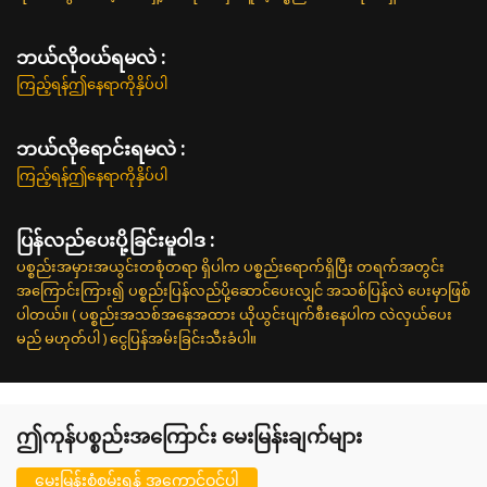
ဘယ်လို၀ယ်ရမလဲ :
ကြည့်ရန်ဤနေရာကိုနှိပ်ပါ
ဘယ်လိုရောင်းရမလဲ :
ကြည့်ရန်ဤနေရာကိုနှိပ်ပါ
ပြန်လည်ပေးပို့ခြင်းမူဝါဒ :
ပစ္စည်းအမှားအယွင်းတစုံတရာ ရှိပါက ပစ္စည်းရောက်ရှိပြီး တရက်အတွင်း
အကြောင်းကြား၍ ပစ္စည်းပြန်လည်ပို့ဆောင်ပေးလျှင် အသစ်ပြန်လဲ ပေးမှာဖြစ်
ပါတယ်။ ( ပစ္စည်းအသစ်အနေအထား ယိုယွင်းပျက်စီးနေပါက လဲလှယ်ပေး
မည် မဟုတ်ပါ ) ငွေပြန်အမ်းခြင်းသီးခံပါ။
ဤကုန်ပစ္စည်းအကြောင်း မေးမြန်းချက်များ
မေးမြန်းစုံစမ်းရန် အကောင့်ဝင်ပါ