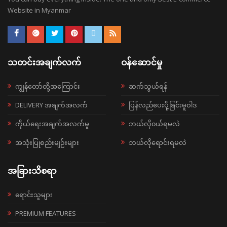
Website in Myanmar
သတင်းအချက်လက်
ဝန်ဆောင်မှု
ကျွန်တော်တို့အကြောင်း
ဆက်သွယ်ရန်
DELIVERY အချက်အလက်
ပြန်လည်ပေးပို့ခြင်းမူဝါဒ
ကိုယ်ရေးအချက်အလက်မူ
ဘယ်လို၀ယ်ရမလဲ
အသုံးပြုစည်းမျဉ်းများ
ဘယ်လိုရောင်းရမလဲ
အခြားသိစရာ
ရောင်းသူများ
PREMIUM FEATURES