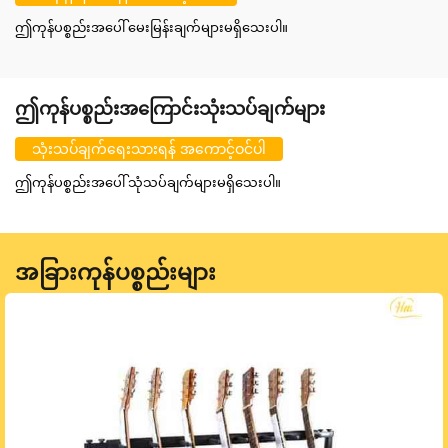
ဤကုန်ပစ္စည်းအပေါ် မေးမြန်းချက်များမရှိသေးပါ။
ဤကုန်ပစ္စည်းအကြောင်းသုံးသပ်ချက်များ
သုံးသပ်ချက်ရေးသားရန် အကောင့်ဝင်ပါ
ဤကုန်ပစ္စည်းအပေါ် သုံသပ်ချက်များမရှိသေးပါ။
အခြားကုန်ပစ္စည်းများ