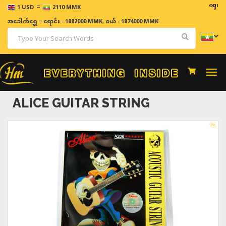
=
ဈေးနှုန်းများ
1 USD
2110 MMK
အခေါက်ရွှေ
=
ရောင်း - 1882000 MMK
,
ဝယ် - 1874000 MMK
Togg
navi
ALICE GUITAR STRING