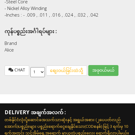
-Steel Core
- Nickel Alloy Winding
-Inches : - .009 , .011 , .016 , .024 , .032 , .042
ကုန်ပစ္စည်းအင်္ဂါရပ်များ :
Brand
Alice
CHAT
အခုဝယ်မယ်
စျေးဝယ်ခြင်းထဲသို့
DELIVERY အချက်အလက် :
တစ်နိုင်ငံလုံးပို့ဆောင်ခအသက်သာဆုံးနှင့် အရွယ်အစား (၂ပေပတ်လည်
အောက်)ပစ္စည်းများ ပစ္စည်းရောက်ငွေချေနိုင်သော(CODစနစ်) ဖြင့် 3 ရက်မှ 10
ရက်အတွင်း သင့်အိမ်ရှေ့အရောက် မှာယူတဲ့ပစ္စည်းလေး ရောက်ရှိလာပါမယ်။