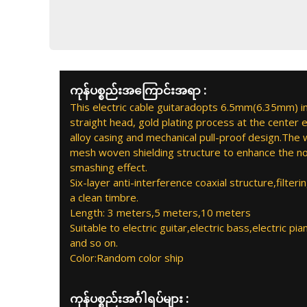
ကုန်ပစ္စည်းအကြောင်းအရာ :
This electric cable guitaradopts 6.5mm(6.35mm) i
straight head, gold plating process at the cente
alloy casing and mechanical pull-proof design.The
mesh woven shielding structure to enhance the noi
smashing effect.
Six-layer anti-interference coaxial structure,filterin
a clean timbre.
Length: 3 meters,5 meters,10 meters
Suitable to electric guitar,electric bass,electric pi
and so on.
Color:Random color ship
ကုန်ပစ္စည်းအင်္ဂါရပ်များ :