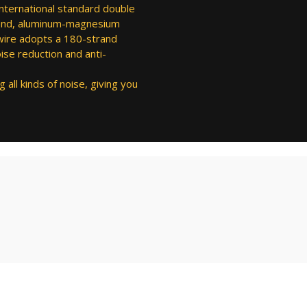
nternational standard double
r end, aluminum-magnesium
 wire adopts a 180-strand
se reduction and anti-
g all kinds of noise, giving you