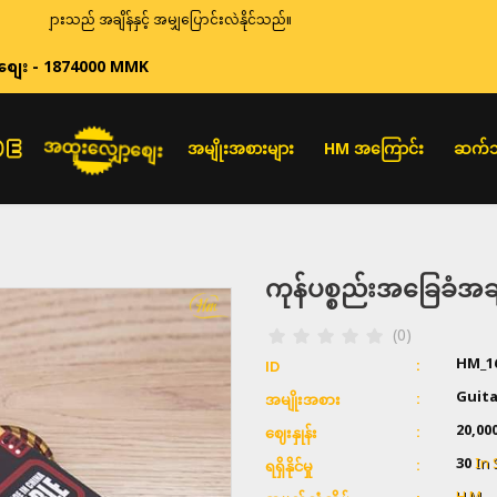
ားသည် အချိန်နှင့် အမျှပြောင်းလဲနိုင်သည်။
စျေး - 1874000 MMK
အထူးလျှော့စျေး
အမျိုးအစားများ
HM အကြောင်း
ဆက်သ
ကုန်ပစ္စည်းအခြေခံ
(0)
HM_1
ID
Guita
အမျိုးအစား
20,00
ဈေးနှုန်း
30
In 
ရရှိနိုင်မှု