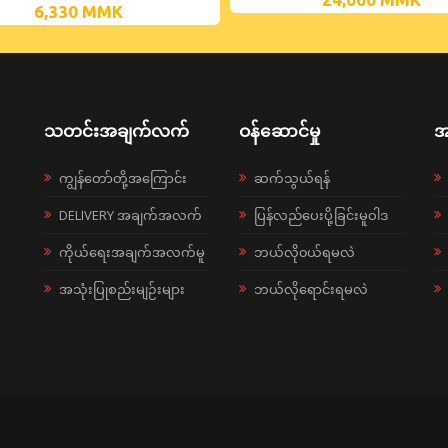
6,330
MMK
သတင်းအချက်လက်
ဝန်ဆောင်မှု
အ
ကျွန်တော်တို့အကြောင်း
ဆက်သွယ်ရန်
DELIVERY အချက်အလက်
ပြန်လည်ပေးပို့ခြင်းမူဝါဒ
ကိုယ်ရေးအချက်အလက်မူ
ဘယ်လို၀ယ်ရမလဲ
အသုံးပြုစည်းမျဉ်းများ
ဘယ်လိုရောင်းရမလဲ