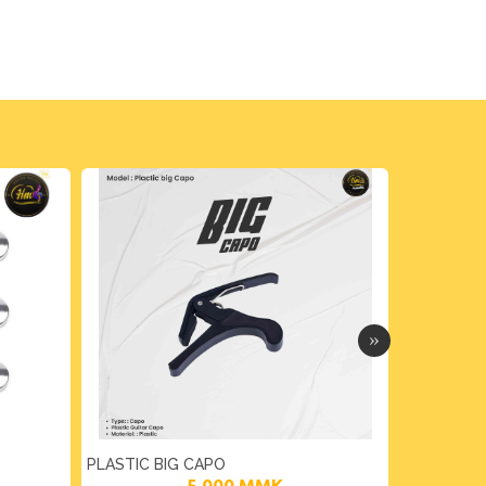
PLASTIC BIG CAPO
DADDARIO 
5,000
MMK