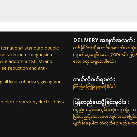
DELIVERY အချက်အလက် :
nternational standard double
တစ်နိုင်ငံလုံးပို့ဆောင်ခအသက်သာဆုံ
r end, aluminum-magnesium
ရောက်ငွေချေနိုင်သော(CODစနစ်) ဖြင့်
 wire adopts a 180-strand
လေး ရောက်ရှိလာပါမယ်။
se reduction and anti-
ဘယ်လို၀ယ်ရမလဲ :
g all kinds of noise, giving you
ကြည့်ရန်ဤနေရာကိုနှိပ်ပါ
ano,eletric speaker,electric bass
ပြန်လည်ပေးပို့ခြင်းမူဝါဒ :
ပစ္စည်းအမှားအယွင်းတစုံတရာ ရှိပါက 
ပြန်လည်ပို့ဆောင်ပေးလျှင် အသစ်ပြန
ပျက်စီးနေပါက လဲလှယ်ပေးမည် မဟုတ်ပါ