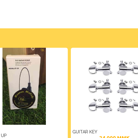
GUITAR KEY
 UP
24,000
MMK