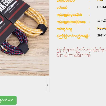
H.M
အမှတ်တံဆိပ်
HK3M
မော်ဒယ်
ကုန်ပစ္စည်းမူလနိုင်ငံ
အသစ်
ကုန်ပစ္စည်းအခြေအနေ
Heave
တင်သွင်းသူ
2021-
ကြော်ငြာတင်သည့်အချိန်
ဈေးနုန်းများသည် တင်ထားသည့်ရက်မှ တစ်
ပြန်လည် အတည်ပြု ပေးရန်
ုဝယ်မယ်