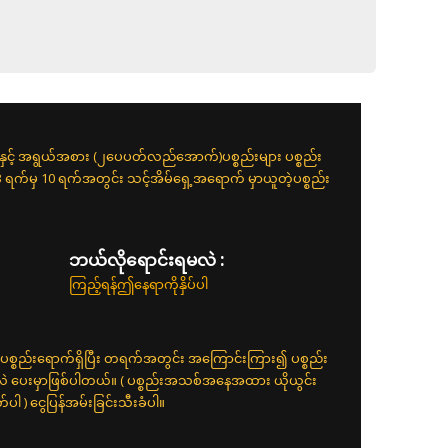
းနှင့် အရွယ်အစား (၂ပေပတ်လည်အောက်)ပစ္စည်းများ ပစ္စည်း
 3 ရက်မှ 10 ရက်အတွင်း သင့်အိမ်ရှေ့အရောက် မှာယူတဲ့ပစ္စည်း
ဘယ်လိုရောင်းရမလဲ :
ကြည့်ရန်ဤနေရာကိုနှိပ်ပါ
ပစ္စည်းရောက်ရှိပြီး တရက်အတွင်း အကြောင်းကြား၍ ပစ္စည်း
်လဲ ပေးမှာဖြစ်ပါတယ်။ ( ပစ္စည်းအသစ်အနေအထား ယိုယွင်း
 ) ငွေပြန်အမ်းခြင်းသီးခံပါ။