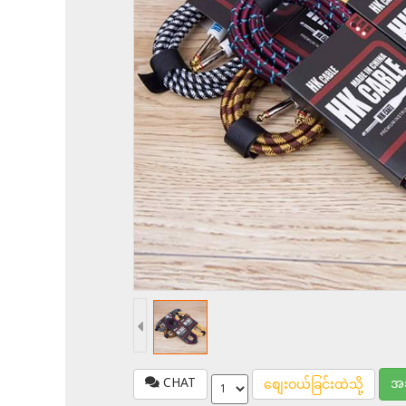
CHAT
အခ
စျေးဝယ်ခြင်းထဲသို့