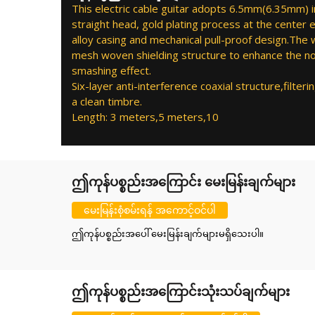
This electric cable guitar adopts 6.5mm(6.35mm) i
straight head, gold plating process at the cente
alloy casing and mechanical pull-proof design.The
mesh woven shielding structure to enhance the noi
smashing effect.
Six-layer anti-interference coaxial structure,filterin
a clean timbre.
Length: 3 meters,5 meters,10
ဤကုန်ပစ္စည်းအကြောင်း မေးမြန်းချက်များ
မေးမြန်းစုံစမ်းရန် အကောင့်ဝင်ပါ
ဤကုန်ပစ္စည်းအပေါ် မေးမြန်းချက်များမရှိသေးပါ။
ဤကုန်ပစ္စည်းအကြောင်းသုံးသပ်ချက်များ