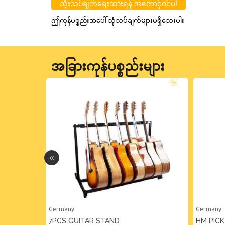
သုံးသပ်ချက်ရေးသားရန် အကောင့်ဝင်ပါ
ဤကုန်ပစ္စည်းအပေါ် သုံသပ်ချက်များမရှိသေးပါ။
အခြားကုန်ပစ္စည်းများ
Germany
Germany
D
7PCS GUITAR STAND
HM PICK