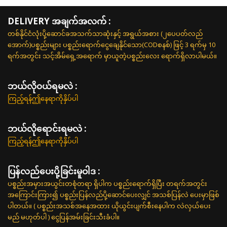
DELIVERY အချက်အလက် :
တစ်နိုင်ငံလုံးပို့ဆောင်ခအသက်သာဆုံးနှင့် အရွယ်အစား (၂ပေပတ်လည်
အောက်)ပစ္စည်းများ ပစ္စည်းရောက်ငွေချေနိုင်သော(CODစနစ်) ဖြင့် 3 ရက်မှ 10
ရက်အတွင်း သင့်အိမ်ရှေ့အရောက် မှာယူတဲ့ပစ္စည်းလေး ရောက်ရှိလာပါမယ်။
ဘယ်လို၀ယ်ရမလဲ :
ကြည့်ရန်ဤနေရာကိုနှိပ်ပါ
ဘယ်လိုရောင်းရမလဲ :
ကြည့်ရန်ဤနေရာကိုနှိပ်ပါ
ပြန်လည်ပေးပို့ခြင်းမူဝါဒ :
ပစ္စည်းအမှားအယွင်းတစုံတရာ ရှိပါက ပစ္စည်းရောက်ရှိပြီး တရက်အတွင်း
အကြောင်းကြား၍ ပစ္စည်းပြန်လည်ပို့ဆောင်ပေးလျှင် အသစ်ပြန်လဲ ပေးမှာဖြစ်
ပါတယ်။ ( ပစ္စည်းအသစ်အနေအထား ယိုယွင်းပျက်စီးနေပါက လဲလှယ်ပေး
မည် မဟုတ်ပါ ) ငွေပြန်အမ်းခြင်းသီးခံပါ။