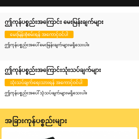
ဤကုန်ပစ္စည်းအကြောင်း မေးမြန်းချက်များ
မေးမြန်းစုံစမ်းရန် အကောင့်ဝင်ပါ
ဤကုန်ပစ္စည်းအပေါ် မေးမြန်းချက်များမရှိသေးပါ။
ဤကုန်ပစ္စည်းအကြောင်းသုံးသပ်ချက်များ
သုံးသပ်ချက်ရေးသားရန် အကောင့်ဝင်ပါ
ဤကုန်ပစ္စည်းအပေါ် သုံသပ်ချက်များမရှိသေးပါ။
အခြားကုန်ပစ္စည်းများ