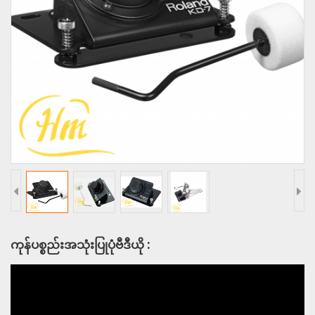
ကုန်ပစ္စည်းအသုံးပြုပုံဗီဒီယို :