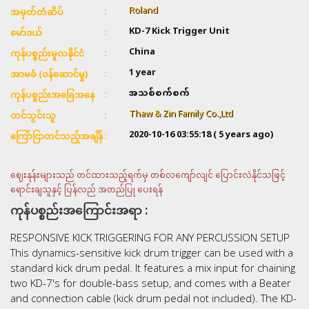
Roland
အမှတ်တံဆိပ်
KD-7 Kick Trigger Unit
မော်ဒယ်
China
ကုန်ပစ္စည်းမူလနိုင်ငံ
1 year
အာမခံ (ဝန်ဆောင်မှု)
အသစ်စက်စက်
ကုန်ပစ္စည်းအခြေအနေ
Thaw & Zin Family Co.,Ltd
တင်သွင်းသူ
2020-10-16 03:55:18
( 5 years ago)
ကြော်ငြာတင်သည့်အချိန်
ဈေးနုန်းများသည် တင်ထားသည့်ရက်မှ တစ်လကျော်လျင် ပြောင်းလဲနိုင်သဖြင့်
ရောင်းချသူနှင့် ပြန်လည် အတည်ပြု ပေးရန်
ကုန်ပစ္စည်းအကြောင်းအရာ :
RESPONSIVE KICK TRIGGERING FOR ANY PERCUSSION SETUP
This dynamics-sensitive kick drum trigger can be used with a
standard kick drum pedal. It features a mix input for chaining
two KD-7's for double-bass setup, and comes with a Beater
and connection cable (kick drum pedal not included). The KD-