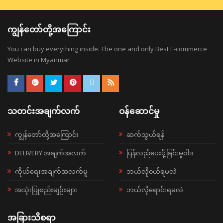
ကျွန်တော်တို့အကြောင်း
You can buy everything inside. The one and only Best E-commerce
Website in Myanmar
သတင်းအချက်လက်
ဝန်ဆောင်မှု
ကျွန်တော်တို့အကြောင်း
ဆက်သွယ်ရန်
DELIVERY အချက်အလက်
ပြန်လည်ပေးပို့ခြင်းမူဝါဒ
ကိုယ်ရေးအချက်အလက်မူ
ဘယ်လို၀ယ်ရမလဲ
အသုံးပြုစည်းမျဉ်းများ
ဘယ်လိုရောင်းရမလဲ
အခြားသိစရာ