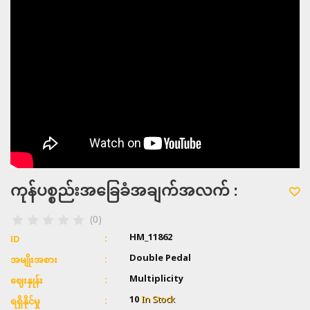
ကုန်ပစ္စည်းအခြေခံအချက်အလက် :
(0)
HM_11862
ID
Double Pedal
အမျိုးအစား
Multiplicity
ဈေးနှုန်း
10
In Stock
ရရှိနိုင်မှု