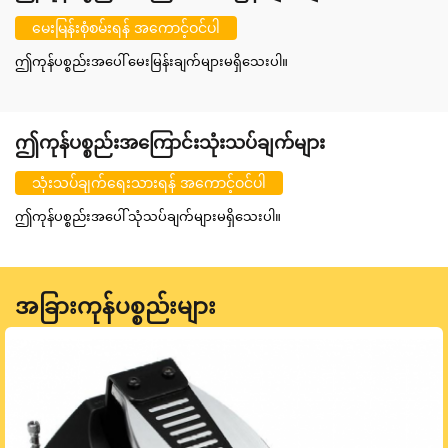
မေးမြန်းစုံစမ်းရန် အကောင့်ဝင်ပါ
ဤကုန်ပစ္စည်းအပေါ် မေးမြန်းချက်များမရှိသေးပါ။
ဤကုန်ပစ္စည်းအကြောင်းသုံးသပ်ချက်များ
သုံးသပ်ချက်ရေးသားရန် အကောင့်ဝင်ပါ
ဤကုန်ပစ္စည်းအပေါ် သုံသပ်ချက်များမရှိသေးပါ။
အခြားကုန်ပစ္စည်းများ