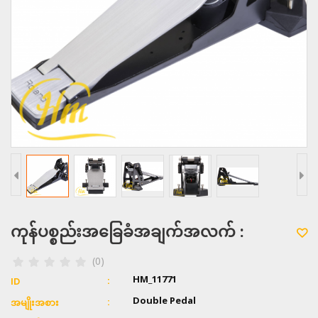
ကုန်ပစ္စည်းအခြေခံအချက်အလက် :
(0)
HM_11771
ID
Double Pedal
အမျိုးအစား