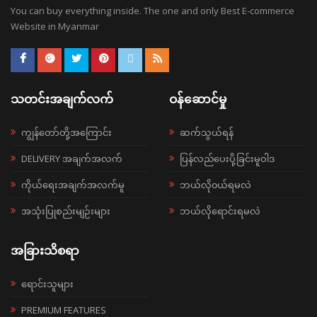
You can buy everything inside. The one and only Best E-commerce
Website in Myanmar
သတင်းအချက်လက်
ဝန်ဆောင်မှု
ကျွန်တော်တို့အကြောင်း
ဆက်သွယ်ရန်
DELIVERY အချက်အလက်
ပြန်လည်ပေးပို့ခြင်းမူဝါဒ
ကိုယ်ရေးအချက်အလက်မူ
ဘယ်လို၀ယ်ရမလဲ
အသုံးပြုစည်းမျဉ်းများ
ဘယ်လိုရောင်းရမလဲ
အခြားသိစရာ
ရောင်းသူများ
PREMIUM FEATURES