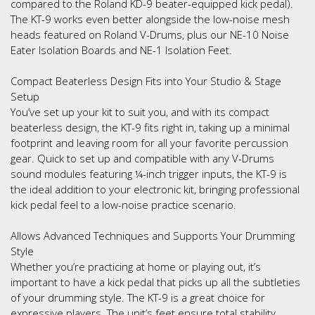
compared to the Roland KD-9 beater-equipped kick pedal).
The KT-9 works even better alongside the low-noise mesh
heads featured on Roland V-Drums, plus our NE-10 Noise
Eater Isolation Boards and NE-1 Isolation Feet.
Compact Beaterless Design Fits into Your Studio & Stage
Setup
You’ve set up your kit to suit you, and with its compact
beaterless design, the KT-9 fits right in, taking up a minimal
footprint and leaving room for all your favorite percussion
gear. Quick to set up and compatible with any V-Drums
sound modules featuring ¼-inch trigger inputs, the KT-9 is
the ideal addition to your electronic kit, bringing professional
kick pedal feel to a low-noise practice scenario.
Allows Advanced Techniques and Supports Your Drumming
Style
Whether you’re practicing at home or playing out, it’s
important to have a kick pedal that picks up all the subtleties
of your drumming style. The KT-9 is a great choice for
expressive players. The unit’s feet ensure total stability,