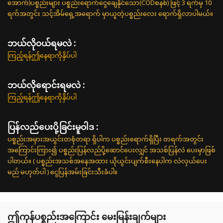
အောက်)ပစ္စည်းများ ပစ္စည်းရောက်ငွေချေနိုင်သော(CODစနစ်) ဖြင့် 3 ရက်မှ 10
ရက်အတွင်း သင့်အိမ်ရှေ့အရောက် မှာယူတဲ့ပစ္စည်းလေး ရောက်ရှိလာပါမယ်။
ဘယ်လို၀ယ်ရမလဲ :
ကြည့်ရန်ဤနေရာကိုနှိပ်ပါ
ဘယ်လိုရောင်းရမလဲ :
ကြည့်ရန်ဤနေရာကိုနှိပ်ပါ
ပြန်လည်ပေးပို့ခြင်းမူဝါဒ :
ပစ္စည်းအမှားအယွင်းတစုံတရာ ရှိပါက ပစ္စည်းရောက်ရှိပြီး တရက်အတွင်း
အကြောင်းကြား၍ ပစ္စည်းပြန်လည်ပို့ဆောင်ပေးလျှင် အသစ်ပြန်လဲ ပေးမှာဖြစ်
ပါတယ်။ ( ပစ္စည်းအသစ်အနေအထား ယိုယွင်းပျက်စီးနေပါက လဲလှယ်ပေး
မည် မဟုတ်ပါ ) ငွေပြန်အမ်းခြင်းသီးခံပါ။
ဤကုန်ပစ္စည်းအကြောင်း မေးမြန်းချက်များ