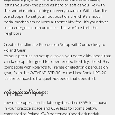
letting you work the pedal as hard or soft as you like (with
the sound module picking up every nuance). With a familiar
toe-stopper to set your foot position, the KT-9’s smooth
pedal mechanism delivers authentic kick feel. It’s your ticket
to an energetic drum practice – that won’t disturb the
neighbors.
Create the Ultimate Percussion Setup with Connectivity to
Roland Gear
As your percussion setup evolves, you need a kick pedal that
can keep up. Designed for open-ended flexibility, the KT-9 is
compatible with Roland’s full range of electronic percussion
gear, from the OCTAPAD SPD-30 to the HandSonic HPD-20.
It’s the compact, ultra-quiet kick pedal that does it all.
ကုန်ပစ္စည်းအင်္ဂါရပ်များ :
Low-noise operation for late-night practice (85% less noise
in your practice space and 63% less to rooms below,
compared to Roland KD-9 beater-equipped kick pedal)