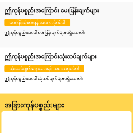
ဤကုန်ပစ္စည်းအကြောင်း မေးမြန်းချက်များ
မေးမြန်းစုံစမ်းရန် အကောင့်ဝင်ပါ
ဤကုန်ပစ္စည်းအပေါ် မေးမြန်းချက်များမရှိသေးပါ။
ဤကုန်ပစ္စည်းအကြောင်းသုံးသပ်ချက်များ
သုံးသပ်ချက်ရေးသားရန် အကောင့်ဝင်ပါ
ဤကုန်ပစ္စည်းအပေါ် သုံသပ်ချက်များမရှိသေးပါ။
အခြားကုန်ပစ္စည်းများ