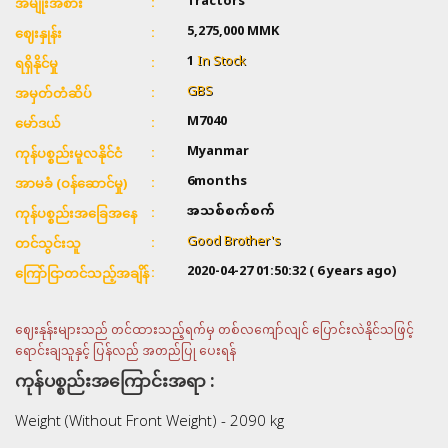
Tractors
အမျိုးအစား
5,275,000 MMK
ဈေးနှုန်း
1
In Stock
ရရှိနိုင်မှု
GBS
အမှတ်တံဆိပ်
M7040
မော်ဒယ်
Myanmar
ကုန်ပစ္စည်းမူလနိုင်ငံ
6months
အာမခံ (ဝန်ဆောင်မှု)
အသစ်စက်စက်
ကုန်ပစ္စည်းအခြေအနေ
Good Brother's
တင်သွင်းသူ
2020-04-27 01:50:32
( 6 years ago)
ကြော်ငြာတင်သည့်အချိန်
ဈေးနုန်းများသည် တင်ထားသည့်ရက်မှ တစ်လကျော်လျင် ပြောင်းလဲနိုင်သဖြင့်
ရောင်းချသူနှင့် ပြန်လည် အတည်ပြု ပေးရန်
ကုန်ပစ္စည်းအကြောင်းအရာ :
Weight (Without Front Weight) - 2090 kg