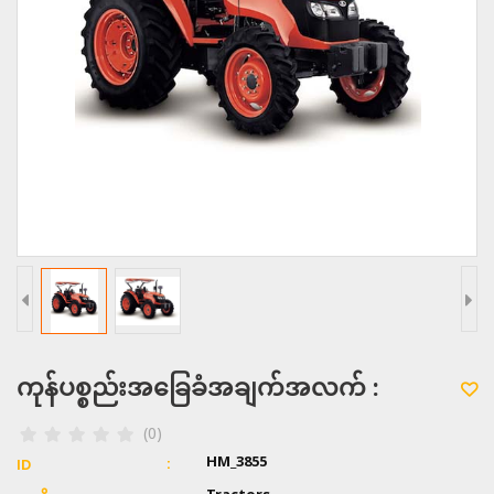
ကုန်ပစ္စည်းအခြေခံအချက်အလက် :
(0)
HM_3855
ID