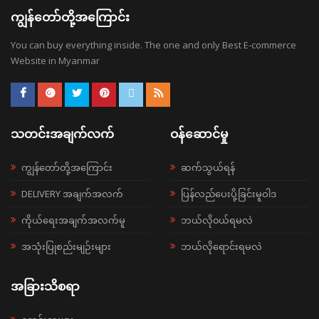
ကျွန်တော်တို့အကြောင်း
You can buy everything inside. The one and only Best E-commerce
Website in Myanmar
သတင်းအချက်လက်
ဝန်ဆောင်မှု
ကျွန်တော်တို့အကြောင်း
ဆက်သွယ်ရန်
DELIVERY အချက်အလက်
ပြန်လည်ပေးပို့ခြင်းမူဝါဒ
ကိုယ်ရေးအချက်အလက်မူ
ဘယ်လို၀ယ်ရမလဲ
အသုံးပြုစည်းမျဉ်းများ
ဘယ်လိုရောင်းရမလဲ
အခြားသိစရာ