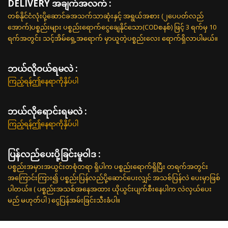
DELIVERY အချက်အလက် :
တစ်နိုင်ငံလုံးပို့ဆောင်ခအသက်သာဆုံးနှင့် အရွယ်အစား (၂ပေပတ်လည်
အောက်)ပစ္စည်းများ ပစ္စည်းရောက်ငွေချေနိုင်သော(CODစနစ်) ဖြင့် 3 ရက်မှ 10
ရက်အတွင်း သင့်အိမ်ရှေ့အရောက် မှာယူတဲ့ပစ္စည်းလေး ရောက်ရှိလာပါမယ်။
ဘယ်လို၀ယ်ရမလဲ :
ကြည့်ရန်ဤနေရာကိုနှိပ်ပါ
ဘယ်လိုရောင်းရမလဲ :
ကြည့်ရန်ဤနေရာကိုနှိပ်ပါ
ပြန်လည်ပေးပို့ခြင်းမူဝါဒ :
ပစ္စည်းအမှားအယွင်းတစုံတရာ ရှိပါက ပစ္စည်းရောက်ရှိပြီး တရက်အတွင်း
အကြောင်းကြား၍ ပစ္စည်းပြန်လည်ပို့ဆောင်ပေးလျှင် အသစ်ပြန်လဲ ပေးမှာဖြစ်
ပါတယ်။ ( ပစ္စည်းအသစ်အနေအထား ယိုယွင်းပျက်စီးနေပါက လဲလှယ်ပေး
မည် မဟုတ်ပါ ) ငွေပြန်အမ်းခြင်းသီးခံပါ။