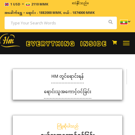
=
ဈေးနှုန်းများသည် အချိန်နှင့် အမျှပြောင်းလဲနိုင်သည်။
1 USD
2110 MMK
အခေါက်ရွှေ
=
ရောင်း - 1882000 MMK
,
ဝယ် - 1874000 MMK
Togg
navi
HM တွင်ရောင်းရန်
ရောင်းသူအကောင့်ဝင်ခြင်း
ကြိုဆိုပါသည်