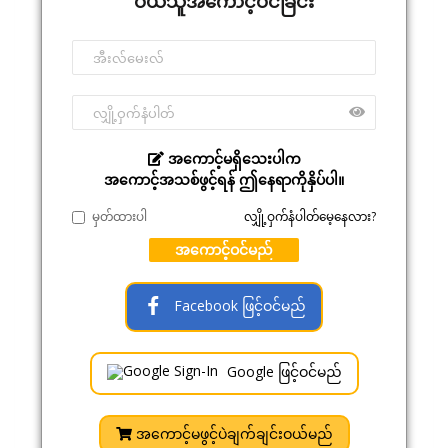
ဝယ်သူအကောင့်ဝင်ခြင်း
အကောင့်မရှိသေးပါက
အကောင့်အသစ်ဖွင့်ရန် ဤနေရာကိုနှိပ်ပါ။
မှတ်ထားပါ
လျှို့ဝှက်နံပါတ်မေ့နေလား?
အကောင့်ဝင်မည်
Facebook ဖြင့်ဝင်မည်
Google ဖြင့်ဝင်မည်
အကောင့်မဖွင့်ပဲချက်ချင်းဝယ်မည်