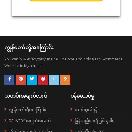
ကျွန်တော်တို့အကြောင်း
You can buy everything inside. The one and only Best E-commerce
Website in Myanmar
သတင်းအချက်လက်
ဝန်ဆောင်မှု
ကျွန်တော်တို့အကြောင်း
ဆက်သွယ်ရန်
DELIVERY အချက်အလက်
ပြန်လည်ပေးပို့ခြင်းမူဝါဒ
ကိုယ်ရေးအချက်အလက်မူ
ဘယ်လို၀ယ်ရမလဲ