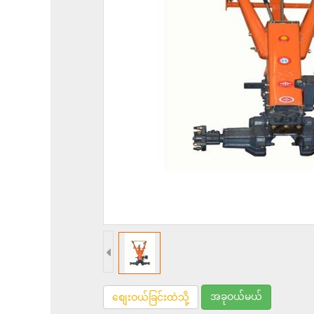
အခုဝယ်မယ်
စျေးဝယ်ခြင်းထဲသို့