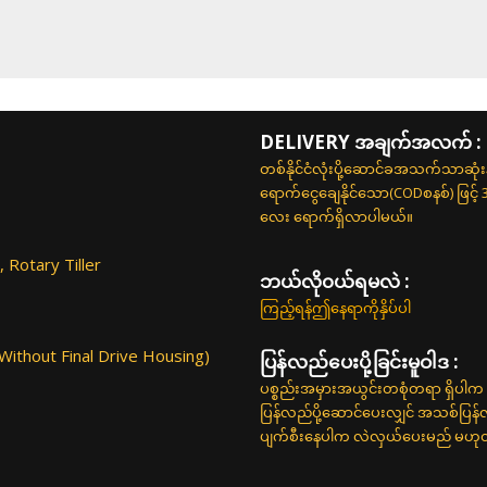
DELIVERY အချက်အလက် :
တစ်နိုင်ငံလုံးပို့ဆောင်ခအသက်သာဆုံ
ရောက်ငွေချေနိုင်သော(CODစနစ်) ဖြင့်
လေး ရောက်ရှိလာပါမယ်။
 Rotary Tiller
ဘယ်လို၀ယ်ရမလဲ :
ကြည့်ရန်ဤနေရာကိုနှိပ်ပါ
ithout Final Drive Housing)
ပြန်လည်ပေးပို့ခြင်းမူဝါဒ :
ပစ္စည်းအမှားအယွင်းတစုံတရာ ရှိပါက 
ပြန်လည်ပို့ဆောင်ပေးလျှင် အသစ်ပြန
ပျက်စီးနေပါက လဲလှယ်ပေးမည် မဟုတ်ပါ