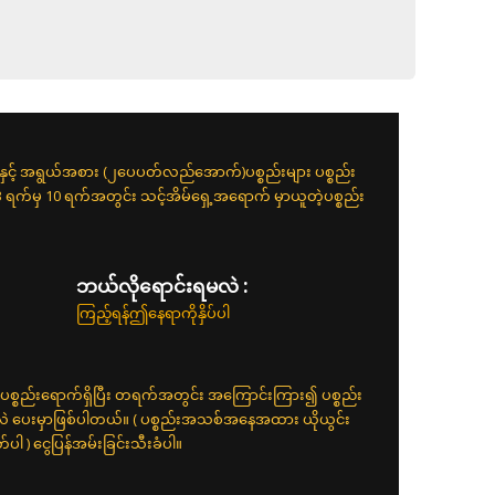
းနှင့် အရွယ်အစား (၂ပေပတ်လည်အောက်)ပစ္စည်းများ ပစ္စည်း
 3 ရက်မှ 10 ရက်အတွင်း သင့်အိမ်ရှေ့အရောက် မှာယူတဲ့ပစ္စည်း
ဘယ်လိုရောင်းရမလဲ :
ကြည့်ရန်ဤနေရာကိုနှိပ်ပါ
ပစ္စည်းရောက်ရှိပြီး တရက်အတွင်း အကြောင်းကြား၍ ပစ္စည်း
်လဲ ပေးမှာဖြစ်ပါတယ်။ ( ပစ္စည်းအသစ်အနေအထား ယိုယွင်း
 ) ငွေပြန်အမ်းခြင်းသီးခံပါ။