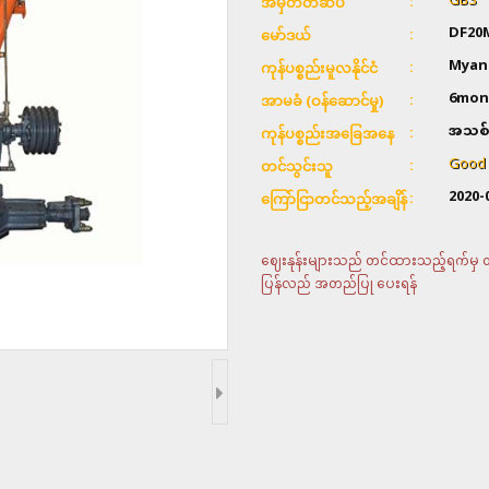
GBS
အမှတ်တံဆိပ်
DF20
မော်ဒယ်
Myan
ကုန်ပစ္စည်းမူလနိုင်ငံ
6mon
အာမခံ (ဝန်ဆောင်မှု)
အသစ်
ကုန်ပစ္စည်းအခြေအနေ
Good 
တင်သွင်းသူ
2020-
ကြော်ငြာတင်သည့်အချိန်
ဈေးနုန်းများသည် တင်ထားသည့်ရက်မှ တစ်
ပြန်လည် အတည်ပြု ပေးရန်