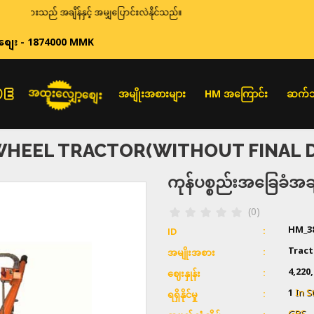
များသည် အချိန်နှင့် အမျှပြောင်းလဲနိုင်သည်။
စျေး - 1874000 MMK
အထူးလျှော့စျေး
အမျိုးအစားများ
HM အကြောင်း
ဆက်သ
HEEL TRACTOR(WITHOUT FINAL D
ကုန်ပစ္စည်းအခြေခံ
(0)
HM_3
ID
Tract
အမျိုးအစား
4,220
ဈေးနှုန်း
1
In S
ရရှိနိုင်မှု