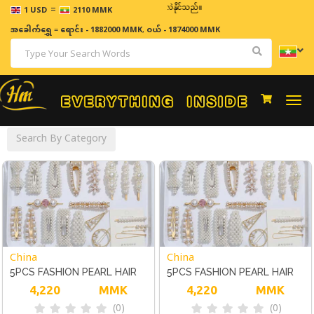
=
ဈေးနှုန်းများသည် အချိန်နှင့် အမျှပြောင်းလဲနိုင်သည်။
1 USD
2110 MMK
အခေါက်ရွှေ
=
ရောင်း - 1882000 MMK
,
ဝယ် - 1874000 MMK
Togg
navi
Search By Category
China
China
5PCS FASHION PEARL HAIR
5PCS FASHION PEARL HAIR
CLIP HAIRBAND COMB
4,220
MMK
CLIP HAIRBAND COMB
4,220
MMK
(0)
(0)
BOBBY PIN BARRETTE
BOBBY PIN BARRETTE