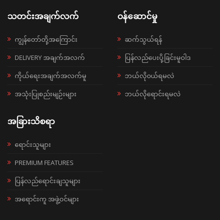
သတင်းအချက်လက်
ဝန်ဆောင်မှု
ကျွန်တော်တို့အကြောင်း
ဆက်သွယ်ရန်
DELIVERY အချက်အလက်
ပြန်လည်ပေးပို့ခြင်းမူဝါဒ
ကိုယ်ရေးအချက်အလက်မူ
ဘယ်လို၀ယ်ရမလဲ
အသုံးပြုစည်းမျဉ်းများ
ဘယ်လိုရောင်းရမလဲ
အခြားသိစရာ
ရောင်းသူများ
PREMIUM FEATURES
ပြန်လည်ရောင်းချသူများ
အရောင်းကူ အဖွဲ့ဝင်များ