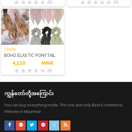
(0)
(0)
BAND ROPE PONYTAIL
PEARL KNOT HAIR HOOP
HOLDER HAIR JEWELRY
BANDS ACCESSORIES
China
BOHO ELASTIC PONYTAIL
SCARF BOW GIRL HAIR ROPE
4,220
MMK
(0)
TIES SCRUNCHIES RIBBON
HAIR BANDS
ကျွန်တော်တို့အကြောင်း
You can buy everything inside. The one and only Best E-commerce
Website in Myanmar