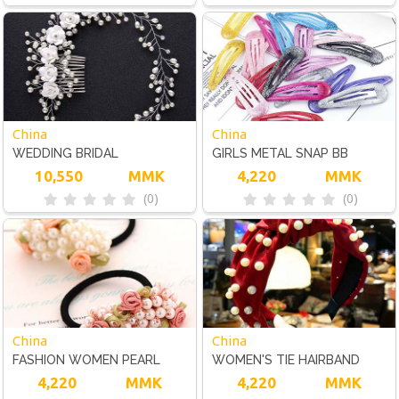
HAIRPIN HEADDRESS
HAIRPIN HEADDRESS
China
China
WEDDING BRIDAL
GIRLS METAL SNAP BB
JEWELLERY RHINESTONE
10,550
MMK
HAIRPIN HAIR CLIPS CANDY
4,220
MMK
(0)
(0)
CRYSTAL FLOWER PEARLS
COLOR BARRETTES
SILVER HAIR COMB CLIP
China
China
FASHION WOMEN PEARL
WOMEN'S TIE HAIRBAND
FLOWER ELASTIC HAIR
4,220
MMK
HEADBAND TWIST WIDE
4,220
MMK