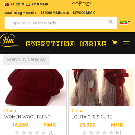
=
ဈေးနှုန်းများသည် အချိန်နှင့် အမျှပြောင်းလဲနိုင်သည်။
1 USD
2110 MMK
အခေါက်ရွှေ
=
ရောင်း - 1882000 MMK
,
ဝယ် - 1874000 MMK
Togg
navi
Search By Category
China
China
WOMEN WOOL BLEND
LOLITA GIRLS CUTE
BAKER CAP LADY GIRLS BOY
16,880
MMK
BOWKONT BEANIE WOMEN
25,320
MMK
(0)
(0)
PEAKED BERET NEWSBOY
CASUAL BERET HAT PAINTER