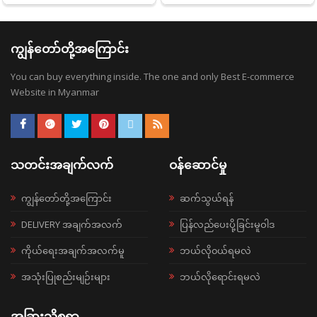
HAT CHRISTMAS LOT
HAT
ကျွန်တော်တို့အကြောင်း
You can buy everything inside. The one and only Best E-commerce
Website in Myanmar
သတင်းအချက်လက်
ဝန်ဆောင်မှု
ကျွန်တော်တို့အကြောင်း
ဆက်သွယ်ရန်
DELIVERY အချက်အလက်
ပြန်လည်ပေးပို့ခြင်းမူဝါဒ
ကိုယ်ရေးအချက်အလက်မူ
ဘယ်လို၀ယ်ရမလဲ
အသုံးပြုစည်းမျဉ်းများ
ဘယ်လိုရောင်းရမလဲ
အခြားသိစရာ