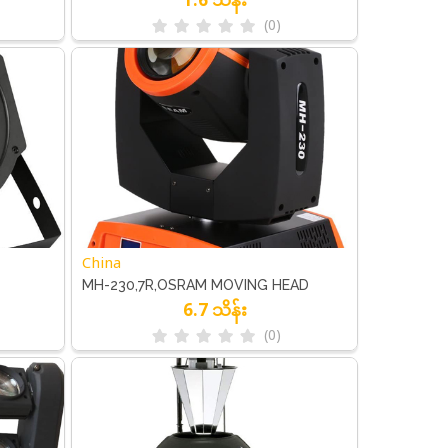
(0)
China
MH-230,7R,OSRAM MOVING HEAD
6.7 သိန်း
(0)