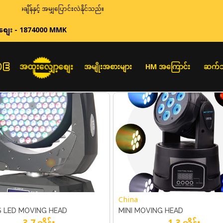
ိန်နှင့် အမျှပြောင်းလဲနိုင်သည်။
စျေး - 1874000 MMK
အထူးလျှော့စျေး
အမျိုးအစားများ
HM အကြောင်း
ဆက်သ
China
S LED MOVING HEAD
MINI MOVING HEAD
3.7 သိန်း
1.3 သိန်း