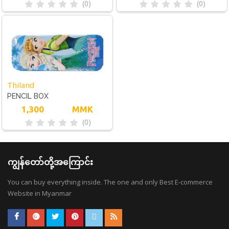
(0)
(0)
Thiland
PENCIL BOX
1,300
MMK
(0)
ကျွန်တော်တို့အကြောင်း
You can buy everything inside. The one and only Best E-commerce
Website in Myanmar