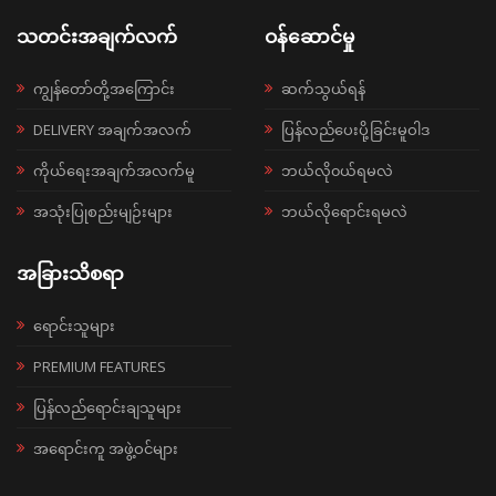
သတင်းအချက်လက်
ဝန်ဆောင်မှု
ကျွန်တော်တို့အကြောင်း
ဆက်သွယ်ရန်
DELIVERY အချက်အလက်
ပြန်လည်ပေးပို့ခြင်းမူဝါဒ
ကိုယ်ရေးအချက်အလက်မူ
ဘယ်လို၀ယ်ရမလဲ
အသုံးပြုစည်းမျဉ်းများ
ဘယ်လိုရောင်းရမလဲ
အခြားသိစရာ
ရောင်းသူများ
PREMIUM FEATURES
ပြန်လည်ရောင်းချသူများ
အရောင်းကူ အဖွဲ့ဝင်များ