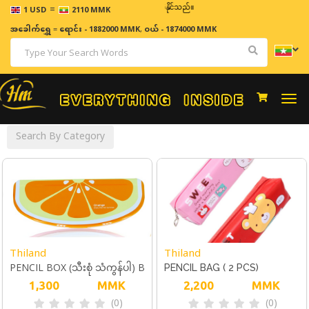
=
ဈေးနှုန်းများသည် အချိန်နှင့် အမျှပြောင်းလဲနိုင်သည်။
1 USD
2110 MMK
အခေါက်ရွှေ
=
ရောင်း - 1882000 MMK
,
ဝယ် - 1874000 MMK
Togg
navi
Search By Category
Thiland
Thiland
PENCIL BOX (သီးစုံ သံကွန်ပါ) B
PENCIL BAG ( 2 PCS)
653
1,300
MMK
2,200
MMK
(0)
(0)